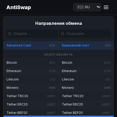
AntiSwap
Направления обмена
Advanced Cash
Банковский счет
RUB
PKR
КРИПТОВАЛЮТА
Bitcoin
Bitcoin
BTC
BTC
Ethereum
Ethereum
ETH
ETH
Litecoin
Litecoin
LTC
LTC
Monero
Monero
XMR
XMR
Tether TRC20
Tether TRC20
USDT
USDT
Tether ERC20
Tether ERC20
USDT
USDT
Tether BEP20
Tether BEP20
USDT
USDT