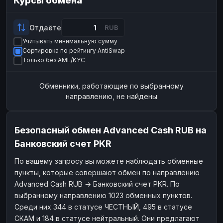
Курсы обмена
Payeer
Payeer
USD
USD
ЮMoney
ЮMoney
RUB
RUB
Отдаёте
RUB
Учитывать минимальную сумму
БАЛАНСЫ КРИПТОБИРЖ
Сортировка по рейтингу AntiSwap
Binance
Binance
RUB
RUB
Только без AML/KYC
ИНТЕРНЕТ БАНКИНГ
Обменники, работающие по выбранному
СБЕР
СБЕР
RUB
RUB
направлению, не найдены
Альфа-Банк
Альфа-Банк
RUB
RUB
Райффайзен
Райффайзен
RUB
RUB
Безопасный обмен Advanced Cash RUB на
ВТБ
ВТБ
RUB
RUB
Банковский счет PKR
Т-Банк
Т-Банк
RUB
RUB
По вашему запросу вы можете наблюдать обменные
пункты, которые совершают обмен по направлению
ДЕНЕЖНЫЕ ПЕРЕВОДЫ
Advanced Cash RUB → Банковский счет PKR. По
ЗК
ЗК
USD
USD
выбранному направлению 1023 обменных пунктов.
WU
WU
USD
USD
Среди них 344 в статусе ЧЕСТНЫЙ, 495 в статусе
СКАМ и 184 в статусе нейтральный. Они предлагают
НАЛИЧНЫЕ ДЕНЬГИ