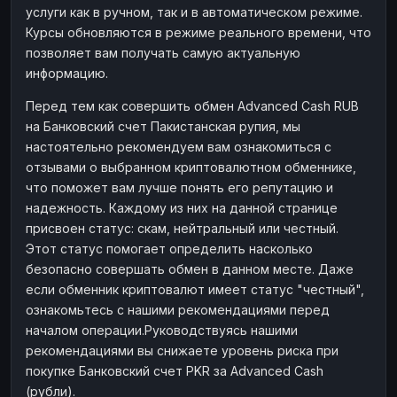
услуги как в ручном, так и в автоматическом режиме.
Наличные
Наличные
RUB
RUB
Курсы обновляются в режиме реального времени, что
Наличные
Наличные
позволяет вам получать самую актуальную
USD
USD
информацию.
Наличные
Наличные
KZT
KZT
Перед тем как совершить обмен Advanced Cash RUB
на Банковский счет Пакистанская рупия, мы
настоятельно рекомендуем вам ознакомиться с
отзывами о выбранном криптовалютном обменнике,
что поможет вам лучше понять его репутацию и
надежность. Каждому из них на данной странице
присвоен статус: скам, нейтральный или честный.
Этот статус помогает определить насколько
безопасно совершать обмен в данном месте. Даже
если обменник криптовалют имеет статус "честный",
ознакомьтесь с нашими рекомендациями перед
началом операции.Руководствуясь нашими
рекомендациями вы снижаете уровень риска при
покупке Банковский счет PKR за Advanced Cash
(рубли).