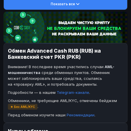
Показать все
DASH
DASH
DASH
DASH
Toncoin
Toncoin
TON
TON
Dogecoin
Dogecoin
DOGE
DOGE
TRX
TRX
TRON
TRON
Bitcoin Cash
Bitcoin Cash
BCH
BCH
Обмен Advanced Cash RUB (RUB) на
BinanceCoin
BinanceCoin
BEP20
BEP20
Банковский счет PKR (PKR)
Ether Classic
Ether Classic
ETC
ETC
Внимание! В последнее время участились случаи
AML-
Solana
Solana
SOL
SOL
мошенничества
среди обменных пунктов. Обменник
может заблокировать ваши средства, ссылаясь
Ripple
Ripple
XRP
XRP
на «проверку AML», и потребовать документы.
ЭЛЕКТРОННЫЕ ДЕНЬГИ
Подробности — в нашем
Telegram-канале
.
Paxum
Paxum
USD
USD
Обменники, не требующие AML/KYC, отмечены бейджем
.
★ Без AML/KYC
Perfect Money
Perfect Money
USD
USD
Перед обменом изучите наши
Рекомендации
.
Payoneer
Payoneer
USD
USD
PayPal
PayPal
USD
USD