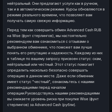
нейтральный. Они предлагают услуги как в ручном,
Наличные
Наличные
RUB
RUB
так и в автоматическом режиме. Курсы обновляются в
Наличные
Наличные
режиме реального времени, что позволяет вам
USD
USD
получать самую свежую информацию.
Наличные
Наличные
KZT
KZT
Перед тем как совершить обмен Advanced Cash RUB
на Wise (фунт стерлингов), мы настоятельно
рекомендуем вам ознакомиться с отзывами о
выбранном обменнике, что поможет вам лучше
понять его репутацию и надежность. Каждому из них
в таблице по вашему запросу присвоен статус: скам,
нейтральный или честный. Этот статус помогает
определить насколько безопасно совершать
операцию в данном месте. Даже если обменник
имеет статус "честный", ознакомьтесь с нашими
рекомендациями перед началом
операции.Руководствуясь нашими рекомендациями
вы снижаете уровень риска при покупке Wise (фунт
стерлингов) за Advanced Cash (рубли).