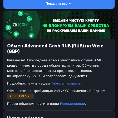
Показать все
DASH
DASH
DASH
DASH
Toncoin
Toncoin
TON
TON
Dogecoin
Dogecoin
DOGE
DOGE
TRX
TRX
TRON
TRON
Bitcoin Cash
Bitcoin Cash
BCH
BCH
Обмен Advanced Cash RUB (RUB) на Wise
BinanceCoin
BinanceCoin
BEP20
BEP20
(GBP)
Ether Classic
Ether Classic
ETC
ETC
Внимание! В последнее время участились случаи
AML-
Solana
Solana
SOL
SOL
мошенничества
среди обменных пунктов. Обменник
может заблокировать ваши средства, ссылаясь
Ripple
Ripple
XRP
XRP
на «проверку AML», и потребовать документы.
ЭЛЕКТРОННЫЕ ДЕНЬГИ
Подробности — в нашем
Telegram-канале
.
Paxum
Paxum
USD
USD
Обменники, не требующие AML/KYC, отмечены бейджем
.
★ Без AML/KYC
Perfect Money
Perfect Money
USD
USD
Перед обменом изучите наши
Рекомендации
.
Payoneer
Payoneer
USD
USD
PayPal
PayPal
USD
USD