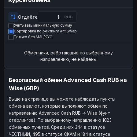
Курсы обмена
Payeer
Payeer
USD
USD
ЮMoney
ЮMoney
RUB
RUB
Отдаёте
RUB
Учитывать минимальную сумму
БАЛАНСЫ КРИПТОБИРЖ
Сортировка по рейтингу AntiSwap
Binance
Binance
RUB
RUB
Только без AML/KYC
ИНТЕРНЕТ БАНКИНГ
Обменники, работающие по выбранному
СБЕР
СБЕР
RUB
RUB
направлению, не найдены
Альфа-Банк
Альфа-Банк
RUB
RUB
Райффайзен
Райффайзен
RUB
RUB
Безопасный обмен Advanced Cash RUB на
ВТБ
ВТБ
RUB
RUB
Wise (GBP)
Т-Банк
Т-Банк
RUB
RUB
Выше на странице вы можете наблюдать пункты
обмена валют, которые выполняют обмен по
ДЕНЕЖНЫЕ ПЕРЕВОДЫ
направлению Advanced Cash RUB → Wise (фунт
ЗК
ЗК
USD
USD
стерлингов). По выбранному направлению 1023
WU
WU
USD
USD
обменных пунктов. Среди них 344 в статусе
ЧЕСТНЫЙ, 495 в статусе СКАМ и 184 в статусе
НАЛИЧНЫЕ ДЕНЬГИ