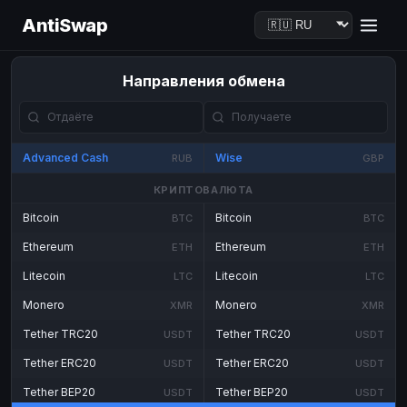
AntiSwap
Направления обмена
Advanced Cash
Wise
RUB
GBP
КРИПТОВАЛЮТА
Bitcoin
Bitcoin
BTC
BTC
Ethereum
Ethereum
ETH
ETH
Litecoin
Litecoin
LTC
LTC
Monero
Monero
XMR
XMR
Tether TRC20
Tether TRC20
USDT
USDT
Tether ERC20
Tether ERC20
USDT
USDT
Tether BEP20
Tether BEP20
USDT
USDT