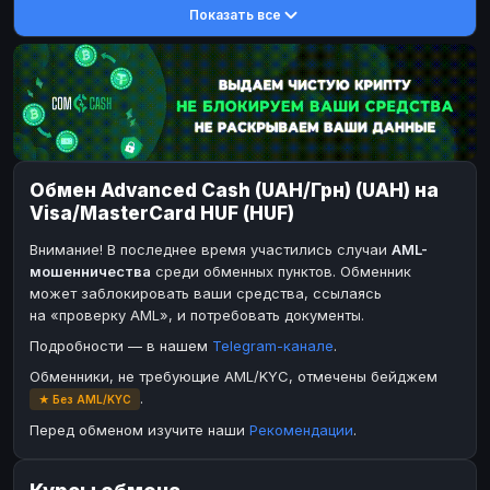
Показать все
DASH
DASH
DASH
DASH
Toncoin
Toncoin
TON
TON
Dogecoin
Dogecoin
DOGE
DOGE
TRX
TRX
TRON
TRON
Bitcoin Cash
Bitcoin Cash
BCH
BCH
Обмен Advanced Cash (UAH/Грн) (UAH) на
BinanceCoin
BinanceCoin
BEP20
BEP20
Visa/MasterCard HUF (HUF)
Ether Classic
Ether Classic
ETC
ETC
Внимание! В последнее время участились случаи
AML-
Solana
Solana
SOL
SOL
мошенничества
среди обменных пунктов. Обменник
может заблокировать ваши средства, ссылаясь
Ripple
Ripple
XRP
XRP
на «проверку AML», и потребовать документы.
ЭЛЕКТРОННЫЕ ДЕНЬГИ
Подробности — в нашем
Telegram-канале
.
Paxum
Paxum
USD
USD
Обменники, не требующие AML/KYC, отмечены бейджем
.
★ Без AML/KYC
Perfect Money
Perfect Money
USD
USD
Перед обменом изучите наши
Рекомендации
.
Payoneer
Payoneer
USD
USD
PayPal
PayPal
USD
USD