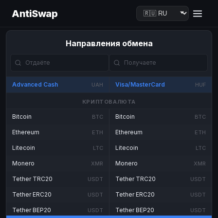
AntiSwap
Направления обмена
Advanced Cash
Visa/MasterCard
UAH
HUF
КРИПТОВАЛЮТА
Bitcoin
Bitcoin
BTC
BTC
Ethereum
Ethereum
ETH
ETH
Litecoin
Litecoin
LTC
LTC
Monero
Monero
XMR
XMR
Tether TRC20
Tether TRC20
USDT
USDT
Tether ERC20
Tether ERC20
USDT
USDT
Tether BEP20
Tether BEP20
USDT
USDT