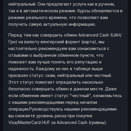
нейтральный. Они предлагают услуги как в ручном,
Наличные
Наличные
RUB
RUB
так и в автоматическом режиме. Курсы обновляются в
Наличные
Наличные
режиме реального времени, что позволяет вам
USD
USD
получать самую актуальную информацию.
Наличные
Наличные
KZT
KZT
Перед тем как совершить обмен Advanced Cash (UAH/
Грн) на валюту венгерский форинт (карта), мы
настоятельно рекомендуем вам ознакомиться с
отзывами о выбранном обменном пункте, что
поможет вам лучше понять его репутацию и
надежность. Каждому из них в таблице выше
присвоен статус: скам, нейтральный или честный.
Этот статус помогает определить насколько
безопасно совершать обмен в данном месте. Даже
если обменник имеет статус "честный", ознакомьтесь
с нашими рекомендациями перед началом
операции.Руководствуясь нашими рекомендациями
вы снижаете уровень риска при покупке
Visa/MasterCard HUF за Advanced Cash (гривны).