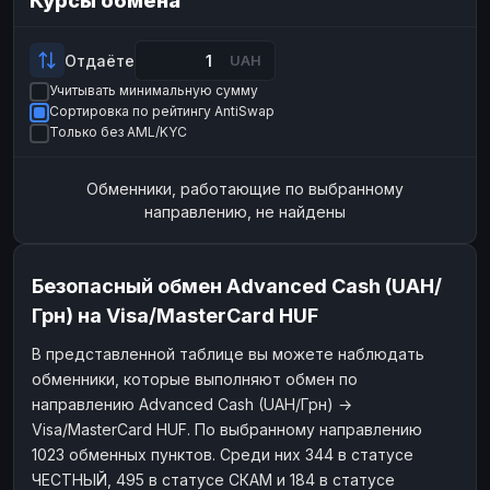
Курсы обмена
Payeer
Payeer
USD
USD
ЮMoney
ЮMoney
RUB
RUB
Отдаёте
UAH
Учитывать минимальную сумму
БАЛАНСЫ КРИПТОБИРЖ
Сортировка по рейтингу AntiSwap
Binance
Binance
RUB
RUB
Только без AML/KYC
ИНТЕРНЕТ БАНКИНГ
Обменники, работающие по выбранному
СБЕР
СБЕР
RUB
RUB
направлению, не найдены
Альфа-Банк
Альфа-Банк
RUB
RUB
Райффайзен
Райффайзен
RUB
RUB
Безопасный обмен Advanced Cash (UAH/
ВТБ
ВТБ
RUB
RUB
Грн) на Visa/MasterCard HUF
Т-Банк
Т-Банк
RUB
RUB
В представленной таблице вы можете наблюдать
обменники, которые выполняют обмен по
ДЕНЕЖНЫЕ ПЕРЕВОДЫ
направлению Advanced Cash (UAH/Грн) →
ЗК
ЗК
USD
USD
Visa/MasterCard HUF. По выбранному направлению
WU
WU
USD
USD
1023 обменных пунктов. Среди них 344 в статусе
ЧЕСТНЫЙ, 495 в статусе СКАМ и 184 в статусе
НАЛИЧНЫЕ ДЕНЬГИ