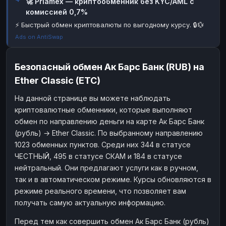
🚀 Priamex — криптообменник без KYC/AML с
комиссией 0,7%
Наличные
Наличные
RUB
RUB
⚡ Быстрый обмен криптовалюты по выгодному курсу. 🔒💱
Наличные
Наличные
USD
USD
Ads on AntiSwap
Наличные
Наличные
KZT
KZT
Безопасный обмен Ак Барс Банк (RUB) на
Ether Classic (ETC)
На данной странице вы можете наблюдать
криптовалютные обменники, которые выполняют
обмен по направлению деньги на карте Ак Барс Банк
(рубль) → Ether Classic. По выбранному направлению
1023 обменных пунктов. Среди них 344 в статусе
ЧЕСТНЫЙ, 495 в статусе СКАМ и 184 в статусе
нейтральный. Они предлагают услуги как в ручном,
так и в автоматическом режиме. Курсы обновляются в
режиме реального времени, что позволяет вам
получать самую актуальную информацию.
Перед тем как совершить обмен Ак Барс Банк (рубль)