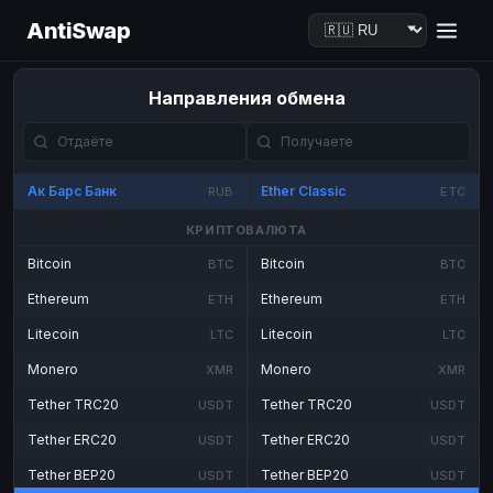
AntiSwap
Направления обмена
Ак Барс Банк
Ether Classic
RUB
ETC
КРИПТОВАЛЮТА
Bitcoin
Bitcoin
BTC
BTC
Ethereum
Ethereum
ETH
ETH
Litecoin
Litecoin
LTC
LTC
Monero
Monero
XMR
XMR
Tether TRC20
Tether TRC20
USDT
USDT
Tether ERC20
Tether ERC20
USDT
USDT
Tether BEP20
Tether BEP20
USDT
USDT