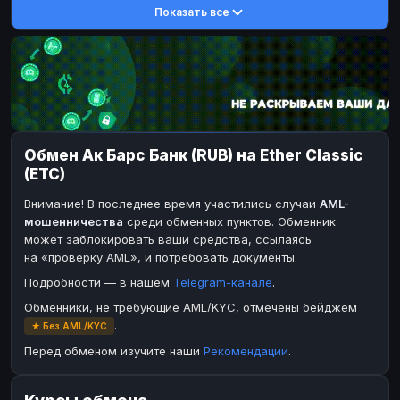
Показать все
DASH
DASH
DASH
DASH
Toncoin
Toncoin
TON
TON
Dogecoin
Dogecoin
DOGE
DOGE
TRX
TRX
TRON
TRON
Bitcoin Cash
Bitcoin Cash
BCH
BCH
Обмен Ак Барс Банк (RUB) на Ether Classic
BinanceCoin
BinanceCoin
BEP20
BEP20
(ETC)
Ether Classic
Solana
ETC
SOL
Внимание! В последнее время участились случаи
AML-
Solana
Ripple
SOL
XRP
мошенничества
среди обменных пунктов. Обменник
может заблокировать ваши средства, ссылаясь
Ripple
XRP
на «проверку AML», и потребовать документы.
ЭЛЕКТРОННЫЕ ДЕНЬГИ
Подробности — в нашем
Telegram-канале
.
Paxum
Paxum
USD
USD
Обменники, не требующие AML/KYC, отмечены бейджем
.
★ Без AML/KYC
Perfect Money
Perfect Money
USD
USD
Перед обменом изучите наши
Рекомендации
.
Payoneer
Payoneer
USD
USD
PayPal
PayPal
USD
USD