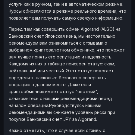
услуги как в ручном, так и в автоматическом режиме.
Наличные
Наличные
RUB
RUB
Курсы обновляются в режиме реального времени, что
Наличные
Наличные
позволяет вам получать самую свежую информацию.
USD
USD
Наличные
Наличные
KZT
KZT
Перед тем как совершить обмен Algorand (ALGO) на
Банковский счет Японская иена, мы настоятельно
рекомендуем вам ознакомиться с отзывами о
выбранном криптовалютном обменнике, что поможет
вам лучше понять его репутацию и надежность.
Каждому из них в таблице присвоен статус: скам,
нейтральный или честный. Этот статус помогает
определить насколько безопасно совершать
операцию в данном месте. Даже если
криптообменник имеет статус "честный",
ознакомьтесь с нашими рекомендациями перед
началом операции.Руководствуясь нашими
рекомендациями вы снижаете уровень риска при
покупке Банковский счет JPY за Algorand.
Важно отметить, что в случае если отзывы о