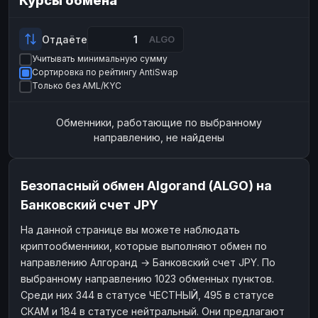
Курсы обмена
Payeer
Payeer
USD
USD
ЮMoney
ЮMoney
RUB
RUB
Отдаёте
ALGO
Учитывать минимальную сумму
БАЛАНСЫ КРИПТОБИРЖ
Сортировка по рейтингу AntiSwap
Binance
Binance
RUB
RUB
Только без AML/KYC
ИНТЕРНЕТ БАНКИНГ
Обменники, работающие по выбранному
СБЕР
СБЕР
RUB
RUB
направлению, не найдены
Альфа-Банк
Альфа-Банк
RUB
RUB
Райффайзен
Райффайзен
RUB
RUB
Безопасный обмен Algorand (ALGO) на
ВТБ
ВТБ
RUB
RUB
Банковский счет JPY
Т-Банк
Т-Банк
RUB
RUB
На данной странице вы можете наблюдать
криптообменники, которые выполняют обмен по
ДЕНЕЖНЫЕ ПЕРЕВОДЫ
направлению Алгоранд → Банковский счет JPY. По
ЗК
ЗК
USD
USD
выбранному направлению 1023 обменных пунктов.
WU
WU
USD
USD
Среди них 344 в статусе ЧЕСТНЫЙ, 495 в статусе
СКАМ и 184 в статусе нейтральный. Они предлагают
НАЛИЧНЫЕ ДЕНЬГИ