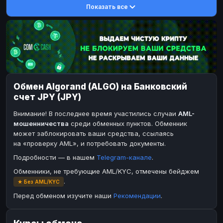
Показать все
DASH
DASH
DASH
DASH
Toncoin
Toncoin
TON
TON
Dogecoin
Dogecoin
DOGE
DOGE
TRX
TRX
TRON
TRON
Bitcoin Cash
Bitcoin Cash
BCH
BCH
Обмен Algorand (ALGO) на Банковский
BinanceCoin
BinanceCoin
BEP20
BEP20
счет JPY (JPY)
Ether Classic
Ether Classic
ETC
ETC
Внимание! В последнее время участились случаи
AML-
Solana
Solana
SOL
SOL
мошенничества
среди обменных пунктов. Обменник
может заблокировать ваши средства, ссылаясь
Ripple
Ripple
XRP
XRP
на «проверку AML», и потребовать документы.
ЭЛЕКТРОННЫЕ ДЕНЬГИ
Подробности — в нашем
Telegram-канале
.
Paxum
Paxum
USD
USD
Обменники, не требующие AML/KYC, отмечены бейджем
.
★ Без AML/KYC
Perfect Money
Perfect Money
USD
USD
Перед обменом изучите наши
Рекомендации
.
Payoneer
Payoneer
USD
USD
PayPal
PayPal
USD
USD