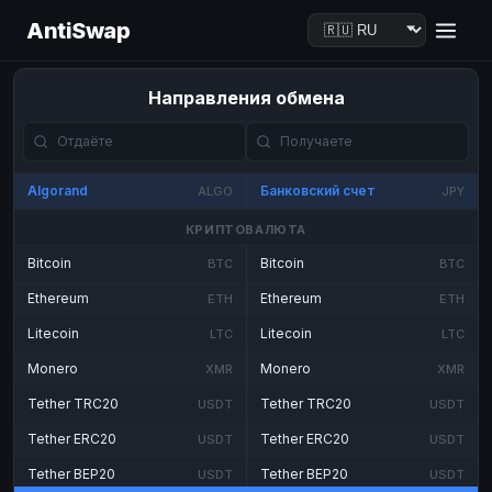
AntiSwap
Направления обмена
Algorand
Банковский счет
ALGO
JPY
КРИПТОВАЛЮТА
Bitcoin
Bitcoin
BTC
BTC
Ethereum
Ethereum
ETH
ETH
Litecoin
Litecoin
LTC
LTC
Monero
Monero
XMR
XMR
Tether TRC20
Tether TRC20
USDT
USDT
Tether ERC20
Tether ERC20
USDT
USDT
Tether BEP20
Tether BEP20
USDT
USDT