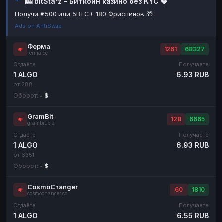
🎰 bitStarz - Биткоин казино без KYC 💎
Наличные
Наличные
RUB
RUB
Получи €500 или 5BTC+ 180 Фриспинов 🎁
Ads on AntiSwap
Наличные
Наличные
USD
USD
Наличные
Наличные
KZT
KZT
Ферма
1261
68327
ferma.cc
Отдаёте
Получаете
1 ALGO
6.93 RUB
от 288
Оборот:
- $
GramBit
128
6665
grambit.biz
Отдаёте
Получаете
1 ALGO
6.93 RUB
от 6351
Оборот:
- $
CosmoChanger
60
1810
cosmochanger.cc
Отдаёте
Получаете
1 ALGO
6.55 RUB