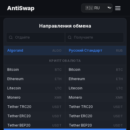
AntiSwap
Направления обмена
Algorand
Русский Стандарт
ALGO
RUB
КРИПТОВАЛЮТА
Bitcoin
Bitcoin
BTC
BTC
Ethereum
Ethereum
ETH
ETH
Litecoin
Litecoin
LTC
LTC
Monero
Monero
XMR
XMR
Tether TRC20
Tether TRC20
USDT
USDT
Tether ERC20
Tether ERC20
USDT
USDT
Tether BEP20
Tether BEP20
USDT
USDT