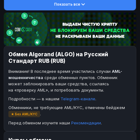
Показать все
DASH
DASH
DASH
DASH
Toncoin
Toncoin
TON
TON
Dogecoin
Dogecoin
DOGE
DOGE
TRX
TRX
TRON
TRON
Bitcoin Cash
Bitcoin Cash
BCH
BCH
Обмен Algorand (ALGO) на Русский
BinanceCoin
BinanceCoin
BEP20
BEP20
Стандарт RUB (RUB)
Ether Classic
Ether Classic
ETC
ETC
Внимание! В последнее время участились случаи
AML-
Solana
Solana
SOL
SOL
мошенничества
среди обменных пунктов. Обменник
может заблокировать ваши средства, ссылаясь
Ripple
Ripple
XRP
XRP
на «проверку AML», и потребовать документы.
ЭЛЕКТРОННЫЕ ДЕНЬГИ
Подробности — в нашем
Telegram-канале
.
Paxum
Paxum
USD
USD
Обменники, не требующие AML/KYC, отмечены бейджем
.
★ Без AML/KYC
Perfect Money
Perfect Money
USD
USD
Перед обменом изучите наши
Рекомендации
.
Payoneer
Payoneer
USD
USD
PayPal
PayPal
USD
USD