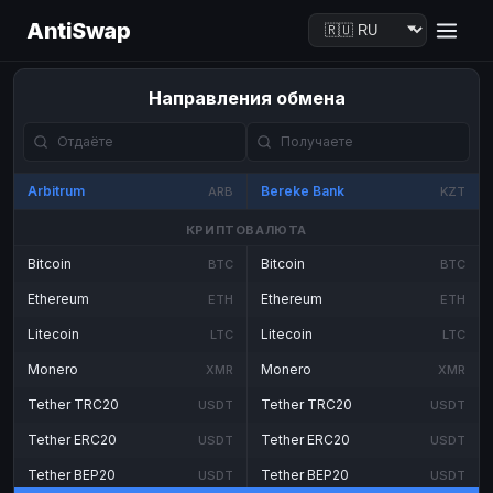
AntiSwap
Направления обмена
Arbitrum
Bereke Bank
ARB
KZT
КРИПТОВАЛЮТА
Bitcoin
Bitcoin
BTC
BTC
Ethereum
Ethereum
ETH
ETH
Litecoin
Litecoin
LTC
LTC
Monero
Monero
XMR
XMR
Tether TRC20
Tether TRC20
USDT
USDT
Tether ERC20
Tether ERC20
USDT
USDT
Tether BEP20
Tether BEP20
USDT
USDT