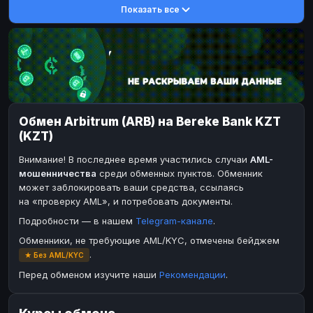
Показать все
DASH
DASH
DASH
DASH
Toncoin
Toncoin
TON
TON
Dogecoin
Dogecoin
DOGE
DOGE
TRX
TRX
TRON
TRON
Bitcoin Cash
Bitcoin Cash
BCH
BCH
Обмен Arbitrum (ARB) на Bereke Bank KZT
BinanceCoin
BinanceCoin
BEP20
BEP20
(KZT)
Ether Classic
Ether Classic
ETC
ETC
Внимание! В последнее время участились случаи
AML-
Solana
Solana
SOL
SOL
мошенничества
среди обменных пунктов. Обменник
может заблокировать ваши средства, ссылаясь
Ripple
Ripple
XRP
XRP
на «проверку AML», и потребовать документы.
ЭЛЕКТРОННЫЕ ДЕНЬГИ
Подробности — в нашем
Telegram-канале
.
Paxum
Paxum
USD
USD
Обменники, не требующие AML/KYC, отмечены бейджем
.
★ Без AML/KYC
Perfect Money
Perfect Money
USD
USD
Перед обменом изучите наши
Рекомендации
.
Payoneer
Payoneer
USD
USD
PayPal
PayPal
USD
USD