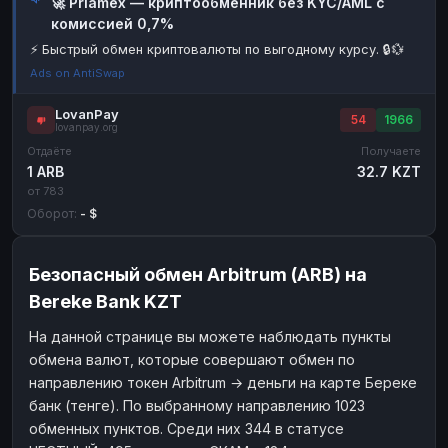
🚀 Priamex — криптообменник без KYC/AML с
комиссией 0,7%
Наличные
Наличные
RUB
RUB
⚡ Быстрый обмен криптовалюты по выгодному курсу. 🔒💱
Наличные
Наличные
USD
USD
Ads on AntiSwap
Наличные
Наличные
KZT
KZT
LovanPay
54
1966
lovanpay.org
Отдаёте
Получаете
1 ARB
32.7 KZT
от 783
Оборот:
- $
Безопасный обмен Arbitrum (ARB) на
Bereke Bank KZT
На данной странице вы можете наблюдать пункты
обмена валют, которые совершают обмен по
направлению токен Arbitrum → деньги на карте Береке
банк (тенге). По выбранному направлению 1023
обменных пунктов. Среди них 344 в статусе