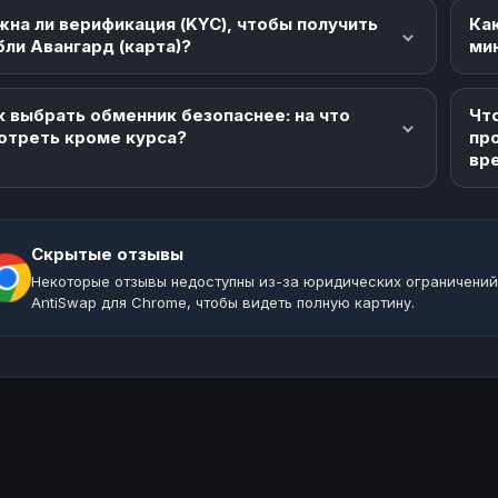
жна ли верификация (KYC), чтобы получить
Как
бли Авангард (карта)?
ми
к выбрать обменник безопаснее: на что
Что
отреть кроме курса?
пр
вр
Скрытые отзывы
Некоторые отзывы недоступны из-за юридических ограничений
AntiSwap для Chrome, чтобы видеть полную картину.