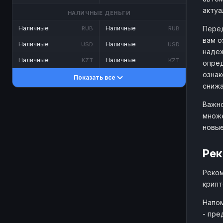
актуа
НАЛИЧНЫЕ ДЕНЬГИ
Перед
Наличные
Наличные
RUB
RUB
вам о
Наличные
Наличные
USD
USD
надеж
Наличные
Наличные
KZT
KZT
опред
ознак
Показать все
снижа
Важно
множе
новые
Рек
Реком
крипт
Напом
- пре