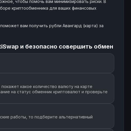
ожное, чтобы помочь вам минимизировать риски. В
ыборе криптообменника для ваших финансовых
UB
- $
128
6665
поможет вам получить рубли Авангард (карта) за
UB
- $
417
13467
tiSwap и безопасно совершить обмен
B
- $
167
6686
B
- $
54
1966
 покажет какое количество валюту на карте
мание на статус обменник криптовалют и проверьте
UB
- $
1261
68262
еские работы, то подберите альтернативный