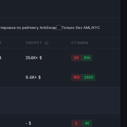
тировка по рейтингу AntiSwap
Только без AML/KYC
Е
ОБОРОТ
ОТЗЫВЫ
i
B
354K+ $
20
814
9.4K+ $
103
2593
- $
2
45