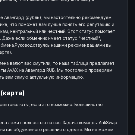
- $
1729
58848
те Авангард (рубль), мы настоятельно рекомендуем
ике, что поможет вам лучше понять его репутацию и
978 $
49
4193
кам, нейтральный или честный. Этот статус помогает
 Даже если обменник имеет статус "честный",
обмена.Руководствуясь нашими рекомендациями вы
B
- $
28
239
арта).
мена валют вас смутили, то наша таблица предлагает
- $
716
63894
ты AVAX на Авангард RUB. Мы постоянно проверяем
ять вам самую актуальную информацию.
- $
14
179
(карта)
криптовалюты, если это возможно. Большинство
B
5.6K+ $
7
495
на лежит полностью на вас. Задача команды AntiSwap
нятия обдуманного решения о сделке. Мы не можем
- $
1671
90126