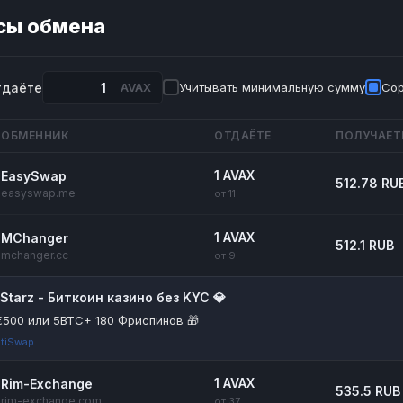
сы обмена
тдаёте
AVAX
Учитывать минимальную сумму
Сор
ОБМЕННИК
ОТДАЁТЕ
ПОЛУЧАЕТ
1 AVAX
EasySwap
512.78 RU
easyswap.me
от 11
1 AVAX
MChanger
512.1 RUB
mchanger.cc
от 9
itStarz - Биткоин казино без KYC 💎
€500 или 5BTC+ 180 Фриспинов 🎁
tiSwap
1 AVAX
Rim-Exchange
535.5 RUB
rim-exchange.com
от 37