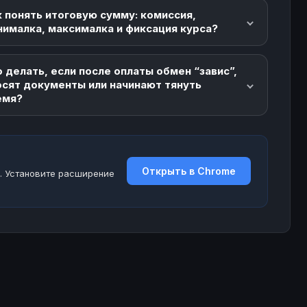
 понять итоговую сумму: комиссия,
нималка, максималка и фиксация курса?
 делать, если после оплаты обмен “завис”,
осят документы или начинают тянуть
емя?
Открыть в Chrome
. Установите расширение