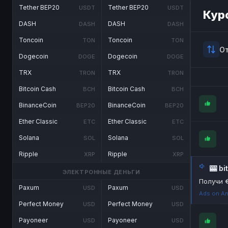
Tether BEP20
Tether BEP20
USDT
USDT
Кур
DASH
DASH
DASH
DASH
Toncoin
Toncoin
TON
TON
О
Dogecoin
Dogecoin
DOGE
DOGE
TRX
TRX
TRON
TRON
Bitcoin Cash
Bitcoin Cash
BCH
BCH
BinanceCoin
BinanceCoin
BEP20
BEP20
Ether Classic
Ether Classic
ETC
ETC
Solana
Solana
SOL
SOL
Ripple
Ripple
XRP
XRP
🎰 b
ЭЛЕКТРОННЫЕ ДЕНЬГИ
Получи 
Paxum
Paxum
USD
USD
Ads on An
Perfect Money
Perfect Money
USD
USD
Payoneer
Payoneer
USD
USD