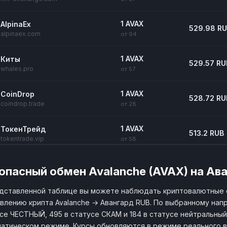
1 AVAX
AlpinaEx
529.98 R
alpinaex.com
от 94
1 AVAX
Киты
529.57 RU
whales.pro
от 57
1 AVAX
CoinDrop
528.72 RU
coindrop.trade
от 28
1 AVAX
ТокенТрейд
513.2 RUB
tokentrade.vip
от 58
1 AVAX
24Exchange
531.45 RU
опасный обмен Avalanche (AVAX) на Ав
24.exchange
от 159
дставленной таблице вы можете наблюдать криптовалютные 
1 AVAX
Swop
влению крипта Avalanche → Авангард RUB. По выбранному напр
519.43 RU
swop.is
от 1.93
се ЧЕСТНЫЙ, 495 в статусе СКАМ и 184 в статусе нейтральный. 
атическом режиме. Курсы обновляются в режиме реального в