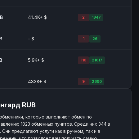
UB
41.4K+ $
2
1947
B
- $
1
26
B
5.9K+ $
110
21617
432K+ $
9
2690
B
1.3K+ $
22
58
ангард RUB
обменники, которые выполняют обмен по
авлению 1023 обменных пунктов. Среди них 344 в
B
21.5K+ $
262
1747
Они предлагают услуги как в ручном, так и в
ремени, что позволяет вам получать самую