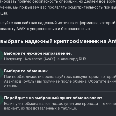
тировать полную безопасность операции, но делаем все возм
чение, мы призываем вас проявлять осмотрительность при в
1 AVAX
GramBit
ций.
506.88 R
grambit.biz
от 85
ьзуйте наш сайт как надежный источник информации, который 
овалюту AVAX с уверенностью и безопасностью.
1 AVAX
Котлета
504.78 R
kotleta.gg
от 4.16
 выбрать надежный криптообменник на An
1 AVAX
AbcObmen
503.03 RU
Выберите нужное направление.
abcobmen.net
от 4.77
Например, Avalanche (AVAX) → Авангард RUB.
1 AVAX
LovanPay
500.52 RU
Выберите обменник
lovanpay.org
от 10
При необходимости воспользуйтесь кальулятором, который
Авангард (рубль) вы получите после обмена. Обратите вни
1 AVAX
Ферма
отзывы.
490.55 R
ferma.cc
от 4.08
Перейдите на выбранный пункт обмена валют
Если пункт обмена валют недоступен или проводит технич
вариант, из представленных в таблице.