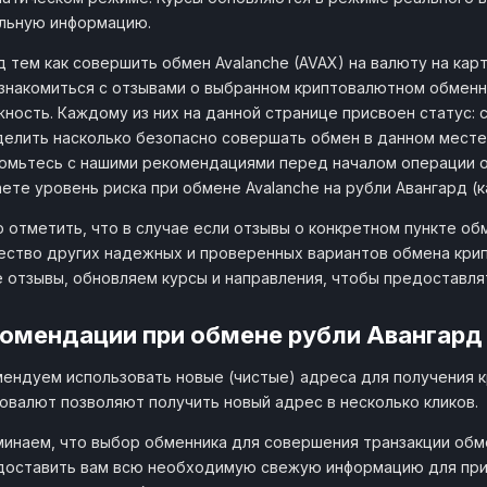
1 AVAX
OneMoment
льную информацию.
517.8 RUB
onemoment.cc
от 1.93
 тем как совершить обмен Avalanche (AVAX) на валюту на кар
знакомиться с отзывами о выбранном криптовалютном обменн
1 AVAX
LuckyChange
517.4 RUB
luckychange.net
ность. Каждому из них на данной странице присвоен статус: с
от 19
елить насколько безопасно совершать обмен в данном месте.
омьтесь с нашими рекомендациями перед началом операции 
1 AVAX
Монеткин
512.52 RU
monetkin.me
ете уровень риска при обмене Avalanche на рубли Авангард (к
от 9
 отметить, что в случае если отзывы о конкретном пункте об
1 AVAX
Pocket-Exchange
512.19 RUB
ство других надежных и проверенных вариантов обмена крип
pocket-exchange.com
от 2.93
 отзывы, обновляем курсы и направления, чтобы предоставл
1 AVAX
Монеткинс
512.14 RUB
омендации при обмене рубли Авангард 
monetkins.com
от 9
ендуем использовать новые (чистые) адреса для получения 
1 AVAX
Tasty-Changer
507.52 RU
овалют позволяют получить новый адрес в несколько кликов.
tasty-changer.com
от 15
инаем, что выбор обменника для совершения транзакции обме
1 AVAX
Сова
доставить вам всю необходимую свежую информацию для при
506.9 RUB
sova.gg
от 0.99