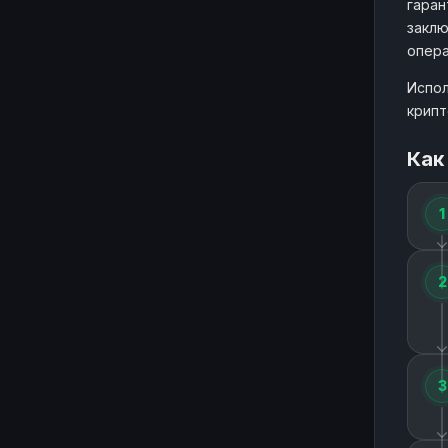
гаран
заклю
опера
Испол
крипт
Как
1
2
3