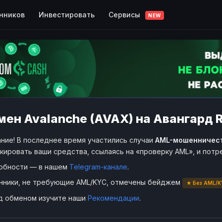
Сервисы
нников
Инвестировать
NEW
ен Avalanche (AVAX) на Авангард R
ние! В последнее время участились случаи
AML-мошенничес
кировать ваши средства, ссылаясь на «проверку AML», и пот
обности — в нашем
Telegram-канале
.
нники, не требующие AML/KYC, отмечены бейджем
★ Без AML/K
д обменом изучите наши
Рекомендации
.