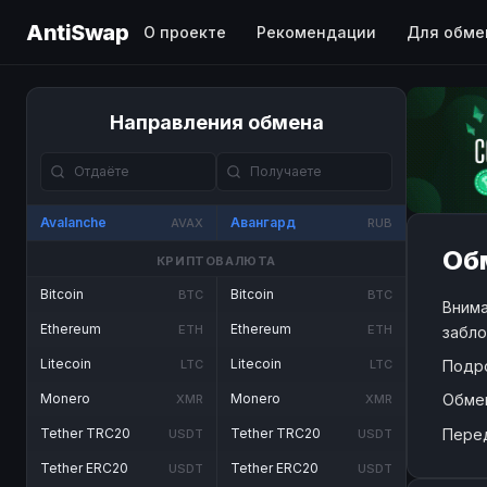
AntiSwap
О проекте
Рекомендации
Для обме
Направления обмена
Avalanche
Авангард
AVAX
RUB
Обм
КРИПТОВАЛЮТА
Bitcoin
Bitcoin
BTC
BTC
Внима
Ethereum
Ethereum
ETH
ETH
забло
Litecoin
Litecoin
Подр
LTC
LTC
Обме
Monero
Monero
XMR
XMR
Пере
Tether TRC20
Tether TRC20
USDT
USDT
Tether ERC20
Tether ERC20
USDT
USDT