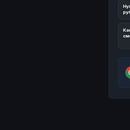
Ну
ру
Ка
см