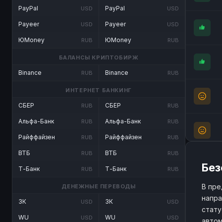
PayPal
PayPal
USD
USD
Payeer
Payeer
USD
USD
ЮMoney
ЮMoney
RUB
RUB
БАЛАНСЫ КРИПТОБИРЖ
Binance
Binance
RUB
RUB
ИНТЕРНЕТ БАНКИНГ
СБЕР
СБЕР
RUB
RUB
Альфа-Банк
Альфа-Банк
RUB
RUB
Райффайзен
Райффайзен
RUB
RUB
ВТБ
ВТБ
RUB
RUB
Без
Т-Банк
Т-Банк
RUB
RUB
В пре
ДЕНЕЖНЫЕ ПЕРЕВОДЫ
напра
ЗК
ЗК
USD
USD
стату
WU
WU
USD
USD
автом