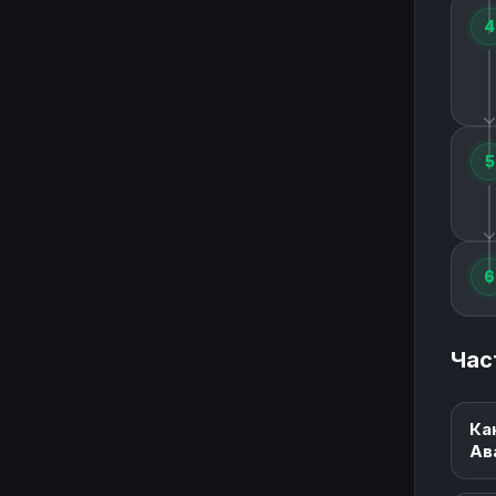
4
5
6
Час
Ка
Ав