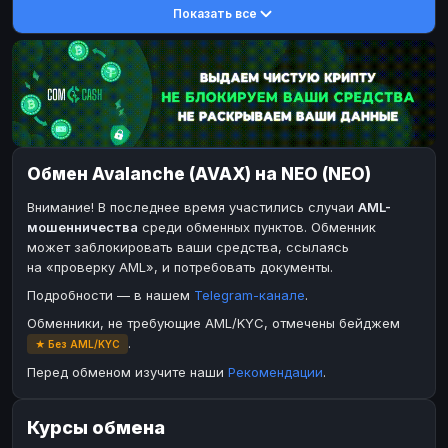
Показать все
DASH
DASH
DASH
DASH
Toncoin
Toncoin
TON
TON
Dogecoin
Dogecoin
DOGE
DOGE
TRX
TRX
TRON
TRON
Bitcoin Cash
Bitcoin Cash
BCH
BCH
Обмен Avalanche (AVAX) на NEO (NEO)
BinanceCoin
BinanceCoin
BEP20
BEP20
Внимание! В последнее время участились случаи
AML-
Ether Classic
Ether Classic
ETC
ETC
мошенничества
среди обменных пунктов. Обменник
Solana
Solana
SOL
SOL
может заблокировать ваши средства, ссылаясь
на «проверку AML», и потребовать документы.
Ripple
Ripple
XRP
XRP
Подробности — в нашем
Telegram-канале
.
ЭЛЕКТРОННЫЕ ДЕНЬГИ
Обменники, не требующие AML/KYC, отмечены бейджем
Paxum
Paxum
USD
USD
.
★ Без AML/KYC
Perfect Money
Perfect Money
USD
USD
Перед обменом изучите наши
Рекомендации
.
Payoneer
Payoneer
USD
USD
Курсы обмена
PayPal
PayPal
USD
USD