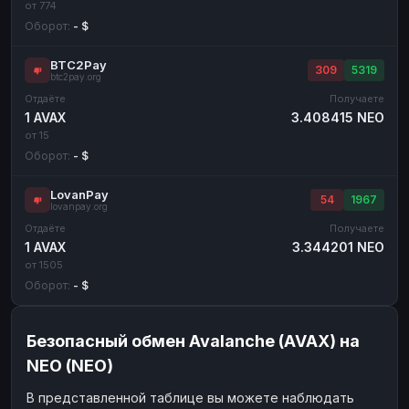
от 774
Оборот:
- $
BTC2Pay
309
5319
btc2pay.org
Отдаёте
Получаете
1 AVAX
3.408415 NEO
от 15
Оборот:
- $
LovanPay
54
1967
lovanpay.org
Отдаёте
Получаете
1 AVAX
3.344201 NEO
от 1505
Оборот:
- $
Безопасный обмен Avalanche (AVAX) на
NEO (NEO)
В представленной таблице вы можете наблюдать