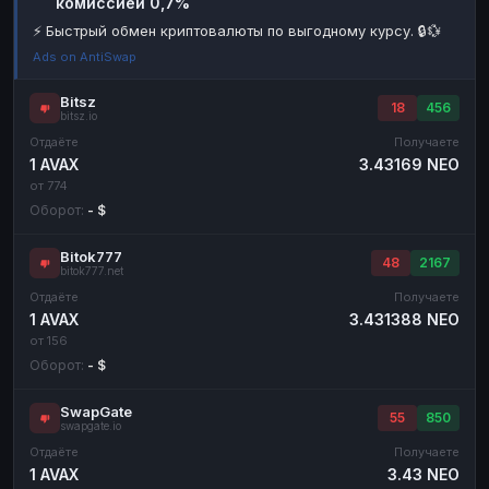
комиссией 0,7%
Наличные
Наличные
RUB
RUB
⚡ Быстрый обмен криптовалюты по выгодному курсу. 🔒💱
Ads on AntiSwap
Наличные
Наличные
USD
USD
Наличные
Наличные
KZT
KZT
Bitsz
18
456
bitsz.io
Отдаёте
Получаете
1 AVAX
3.43169 NEO
от 774
Оборот:
- $
Bitok777
48
2167
bitok777.net
Отдаёте
Получаете
1 AVAX
3.431388 NEO
от 156
Оборот:
- $
SwapGate
55
850
swapgate.io
Отдаёте
Получаете
1 AVAX
3.43 NEO