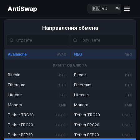
AntiSwap
Направления обмена
Avalanche
NEO
AVAX
NEO
КРИПТОВАЛЮТА
Bitcoin
Bitcoin
BTC
BTC
Ethereum
Ethereum
ETH
ETH
Litecoin
Litecoin
LTC
LTC
Monero
Monero
XMR
XMR
Tether TRC20
Tether TRC20
USDT
USDT
Tether ERC20
Tether ERC20
USDT
USDT
Tether BEP20
Tether BEP20
USDT
USDT