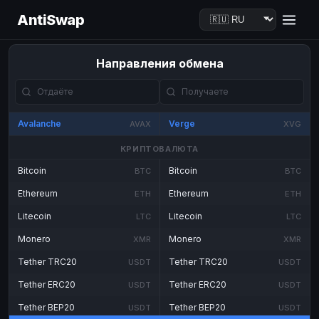
AntiSwap
Направления обмена
Avalanche
Verge
AVAX
XVG
КРИПТОВАЛЮТА
Bitcoin
Bitcoin
BTC
BTC
Ethereum
Ethereum
ETH
ETH
Litecoin
Litecoin
LTC
LTC
Monero
Monero
XMR
XMR
Tether TRC20
Tether TRC20
USDT
USDT
Tether ERC20
Tether ERC20
USDT
USDT
Tether BEP20
Tether BEP20
USDT
USDT