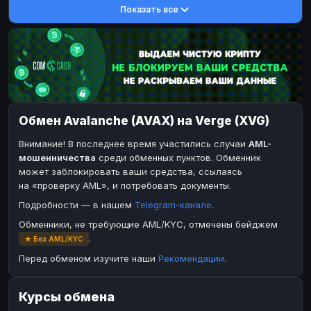
Показать все
DASH
DASH
DASH
DASH
Toncoin
Toncoin
TON
TON
Dogecoin
Dogecoin
DOGE
DOGE
TRX
TRX
TRON
TRON
Bitcoin Cash
Bitcoin Cash
BCH
BCH
Обмен Avalanche (AVAX) на Verge (XVG)
BinanceCoin
BinanceCoin
BEP20
BEP20
Внимание! В последнее время участились случаи
AML-
Ether Classic
Ether Classic
ETC
ETC
мошенничества
среди обменных пунктов. Обменник
Solana
Solana
SOL
SOL
может заблокировать ваши средства, ссылаясь
на «проверку AML», и потребовать документы.
Ripple
Ripple
XRP
XRP
Подробности — в нашем
Telegram-канале
.
ЭЛЕКТРОННЫЕ ДЕНЬГИ
Обменники, не требующие AML/KYC, отмечены бейджем
Paxum
Paxum
USD
USD
.
★ Без AML/KYC
Perfect Money
Perfect Money
USD
USD
Перед обменом изучите наши
Рекомендации
.
Payoneer
Payoneer
USD
USD
Курсы обмена
PayPal
PayPal
USD
USD