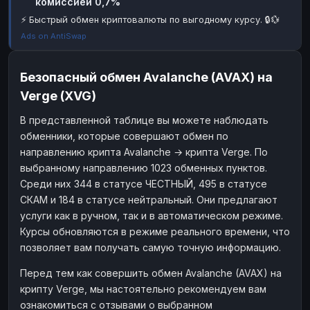
комиссией 0,7%
Наличные
Наличные
RUB
RUB
⚡ Быстрый обмен криптовалюты по выгодному курсу. 🔒💱
Ads on AntiSwap
Наличные
Наличные
USD
USD
Наличные
Наличные
KZT
KZT
Безопасный обмен Avalanche (AVAX) на
Verge (XVG)
В представленной таблице вы можете наблюдать
обменники, которые совершают обмен по
направлению крипта Avalanche → крипта Verge. По
выбранному направлению 1023 обменных пунктов.
Среди них 344 в статусе ЧЕСТНЫЙ, 495 в статусе
СКАМ и 184 в статусе нейтральный. Они предлагают
услуги как в ручном, так и в автоматическом режиме.
Курсы обновляются в режиме реального времени, что
позволяет вам получать самую точную информацию.
Перед тем как совершить обмен Avalanche (AVAX) на
крипту Verge, мы настоятельно рекомендуем вам
ознакомиться с отзывами о выбранном