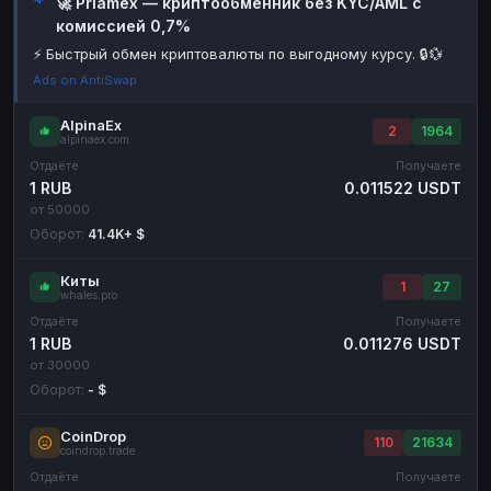
🚀 Priamex — криптообменник без KYC/AML с
комиссией 0,7%
Наличные
Наличные
RUB
RUB
⚡ Быстрый обмен криптовалюты по выгодному курсу. 🔒💱
Наличные
Наличные
USD
USD
Ads on AntiSwap
Наличные
Наличные
KZT
KZT
AlpinaEx
2
1964
alpinaex.com
Отдаёте
Получаете
1 RUB
0.011522 USDT
от 50000
Оборот:
41.4K+ $
Киты
1
27
whales.pro
Отдаёте
Получаете
1 RUB
0.011276 USDT
от 30000
Оборот:
- $
CoinDrop
110
21634
coindrop.trade
Отдаёте
Получаете