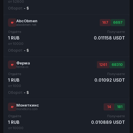
от 52800
Оборот:
- $
AbcObmen
167
6697
abcobmen.net
Отдаёте
Получаете
1 RUB
0.011158 USDT
от 10000
Оборот:
- $
Ферма
1261
68310
ferma.cc
Отдаёте
Получаете
1 RUB
0.01092 USDT
от 1000
Оборот:
- $
Монеткинс
14
181
monetkins.com
Отдаёте
Получаете
1 RUB
0.010889 USDT
от 10000