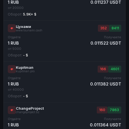
1 RUB
0.011237 USDT
от 20000
Оборот:
5.9K+ $
Цунами
352
8411
www.tsunami.cash
Отдаёте
Получаете
1 RUB
0.011522 USDT
от 5000
Оборот:
- $
Kupitman
166
4601
kupitman.pro
Отдаёте
Получаете
1 RUB
0.011382 USDT
от 40000
Оборот:
- $
ChangeProject
160
7863
changeproject.bz
Отдаёте
Получаете
1 RUB
0.011364 USDT