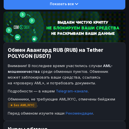
Показать все
DASH
DASH
DASH
DASH
Toncoin
Toncoin
TON
TON
Dogecoin
Dogecoin
DOGE
DOGE
TRX
TRX
TRON
TRON
Bitcoin Cash
Bitcoin Cash
BCH
BCH
Обмен Авангард RUB (RUB) на Tether
BinanceCoin
BinanceCoin
BEP20
BEP20
POLYGON (USDT)
Ether Classic
Ether Classic
ETC
ETC
Внимание! В последнее время участились случаи
AML-
Solana
Solana
SOL
SOL
мошенничества
среди обменных пунктов. Обменник
может заблокировать ваши средства, ссылаясь
Ripple
Ripple
XRP
XRP
на «проверку AML», и потребовать документы.
ЭЛЕКТРОННЫЕ ДЕНЬГИ
Подробности — в нашем
Telegram-канале
.
Paxum
Paxum
USD
USD
Обменники, не требующие AML/KYC, отмечены бейджем
.
★ Без AML/KYC
Perfect Money
Perfect Money
USD
USD
Перед обменом изучите наши
Рекомендации
.
Payoneer
Payoneer
USD
USD
PayPal
PayPal
USD
USD