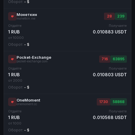
Оборот:
- $
Монеткин
28
239
monetkin.me
Отдаёте
Получаете
1 RUB
0.010883 USDT
от 10000
Оборот:
- $
Pocket-Exchange
716
63895
pocket-exchange.com
Отдаёте
Получаете
1 RUB
0.010803 USDT
от 2000
Оборот:
- $
OneMoment
1730
58868
onemoment.cc
Отдаёте
Получаете
1 RUB
0.010568 USDT
от 1000
Оборот:
- $