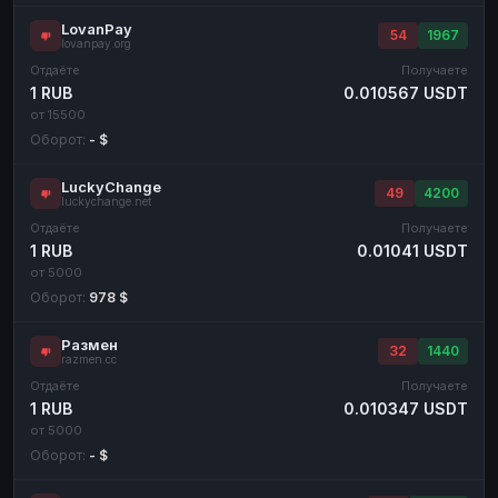
LovanPay
54
1967
lovanpay.org
Отдаёте
Получаете
1 RUB
0.010567 USDT
от 15500
Оборот:
- $
LuckyChange
49
4200
luckychange.net
Отдаёте
Получаете
1 RUB
0.01041 USDT
от 5000
Оборот:
978 $
Размен
32
1440
razmen.cc
Отдаёте
Получаете
1 RUB
0.010347 USDT
от 5000
Оборот:
- $