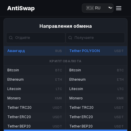
AntiSwap
Направления обмена
Авангард
Tether POLYGON
RUB
USDT
КРИПТОВАЛЮТА
Bitcoin
Bitcoin
BTC
BTC
Ethereum
Ethereum
ETH
ETH
Litecoin
Litecoin
LTC
LTC
Monero
Monero
XMR
XMR
Tether TRC20
Tether TRC20
USDT
USDT
Tether ERC20
Tether ERC20
USDT
USDT
Tether BEP20
Tether BEP20
USDT
USDT