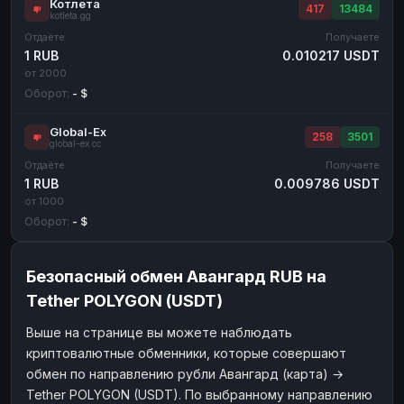
Котлета
417
13484
kotleta.gg
Отдаёте
Получаете
1 RUB
0.010217 USDT
от 2000
Оборот:
- $
Global-Ex
258
3501
global-ex.cc
Отдаёте
Получаете
1 RUB
0.009786 USDT
от 1000
Оборот:
- $
Безопасный обмен Авангард RUB на
Tether POLYGON (USDT)
Выше на странице вы можете наблюдать
криптовалютные обменники, которые совершают
обмен по направлению рубли Авангард (карта) →
Tether POLYGON (USDT). По выбранному направлению