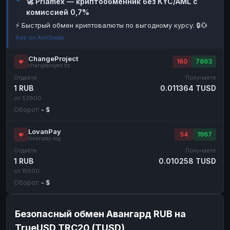
🚀 Priamex — криптообменник без KYC/AML с
комиссией 0,7%
Наличные
Наличные
RUB
RUB
⚡ Быстрый обмен криптовалюты по выгодному курсу. 🔒💱
Наличные
Наличные
USD
USD
Ads on AntiSwap
Наличные
Наличные
KZT
KZT
ChangeProject
160
7863
changeproject.bz
Отдаёте
Получаете
1 RUB
0.011364 TUSD
от 52800
Оборот:
- $
LovanPay
54
1967
lovanpay.org
Отдаёте
Получаете
1 RUB
0.010258 TUSD
от 15500
Оборот:
- $
Безопасный обмен Авангард RUB на
TrueUSD TRC20 (TUSD)