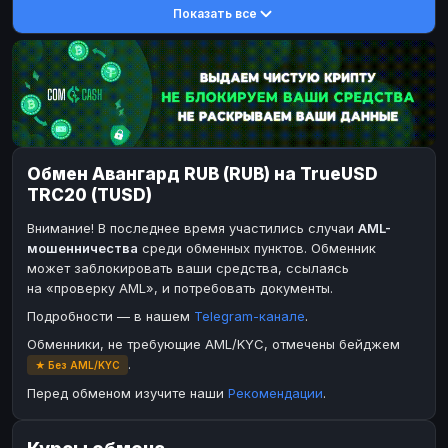
Показать все
DASH
DASH
DASH
DASH
Toncoin
Toncoin
TON
TON
Dogecoin
Dogecoin
DOGE
DOGE
TRX
TRX
TRON
TRON
Bitcoin Cash
Bitcoin Cash
BCH
BCH
Обмен Авангард RUB (RUB) на TrueUSD
BinanceCoin
BinanceCoin
BEP20
BEP20
TRC20 (TUSD)
Ether Classic
Ether Classic
ETC
ETC
Внимание! В последнее время участились случаи
AML-
Solana
Solana
SOL
SOL
мошенничества
среди обменных пунктов. Обменник
может заблокировать ваши средства, ссылаясь
Ripple
Ripple
XRP
XRP
на «проверку AML», и потребовать документы.
ЭЛЕКТРОННЫЕ ДЕНЬГИ
Подробности — в нашем
Telegram-канале
.
Paxum
Paxum
USD
USD
Обменники, не требующие AML/KYC, отмечены бейджем
.
★ Без AML/KYC
Perfect Money
Perfect Money
USD
USD
Перед обменом изучите наши
Рекомендации
.
Payoneer
Payoneer
USD
USD
PayPal
PayPal
USD
USD