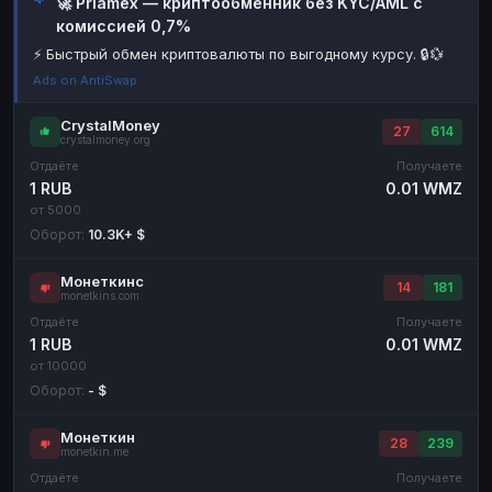
🚀 Priamex — криптообменник без KYC/AML с
комиссией 0,7%
Наличные
Наличные
RUB
RUB
⚡ Быстрый обмен криптовалюты по выгодному курсу. 🔒💱
Наличные
Наличные
USD
USD
Ads on AntiSwap
Наличные
Наличные
KZT
KZT
CrystalMoney
27
614
crystalmoney.org
Отдаёте
Получаете
1 RUB
0.01 WMZ
от 5000
Оборот:
10.3K+ $
Монеткинс
14
181
monetkins.com
Отдаёте
Получаете
1 RUB
0.01 WMZ
от 10000
Оборот:
- $
Монеткин
28
239
monetkin.me
Отдаёте
Получаете