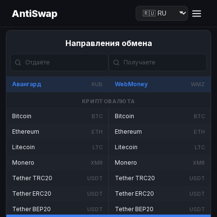
AntiSwap
Направления обмена
Авангард
WebMoney
RUB
WMZ
КРИПТОВАЛЮТА
Bitcoin
Bitcoin
BTC
BTC
Ethereum
Ethereum
ETH
ETH
Litecoin
Litecoin
LTC
LTC
Monero
Monero
XMR
XMR
Tether TRC20
Tether TRC20
USDT
USDT
Tether ERC20
Tether ERC20
USDT
USDT
Tether BEP20
Tether BEP20
USDT
USDT