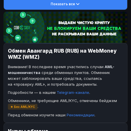
Показать все
DASH
DASH
DASH
DASH
Toncoin
Toncoin
TON
TON
Dogecoin
Dogecoin
DOGE
DOGE
TRX
TRX
TRON
TRON
Bitcoin Cash
Bitcoin Cash
BCH
BCH
Обмен Авангард RUB (RUB) на WebMoney
BinanceCoin
BinanceCoin
BEP20
BEP20
WMZ (WMZ)
Ether Classic
Ether Classic
ETC
ETC
Внимание! В последнее время участились случаи
AML-
Solana
Solana
SOL
SOL
мошенничества
среди обменных пунктов. Обменник
может заблокировать ваши средства, ссылаясь
Ripple
Ripple
XRP
XRP
на «проверку AML», и потребовать документы.
ЭЛЕКТРОННЫЕ ДЕНЬГИ
Подробности — в нашем
Telegram-канале
.
Paxum
Paxum
USD
USD
Обменники, не требующие AML/KYC, отмечены бейджем
.
★ Без AML/KYC
Perfect Money
Perfect Money
USD
USD
Перед обменом изучите наши
Рекомендации
.
Payoneer
Payoneer
USD
USD
PayPal
PayPal
USD
USD