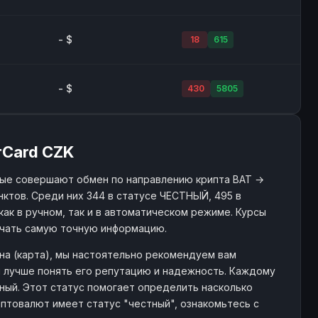
- $
18
615
- $
430
5805
rCard CZK
рые совершают обмен по направлению крипта BAT →
нктов. Среди них 344 в статусе ЧЕСТНЫЙ, 495 в
как в ручном, так и в автоматическом режиме. Курсы
учать самую точную информацию.
на (карта), мы настоятельно рекомендуем вам
м лучше понять его репутацию и надежность. Каждому
тный. Этот статус помогает определить насколько
птовалют имеет статус "честный", ознакомьтесь с