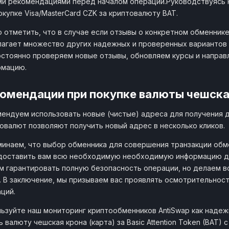
и рекомендациями перед началом операции.Руководствуясь 
окупке Visa/MasterCard CZK за криптовалюту BAT.
 отметить, что в случае если отзывы о конкретном обменнике
агает множество других надежных и проверенных вариантов о
стоянно проверяем новые отзывы, обновляем курсы и направ
рмацию.
омендации при покупке валюты чешская
ендуем использовать новые (чистые) адреса для получения 
овалют позволяют получить новый адрес в несколько кликов.
инаем, что выбор обменника для совершения транзакции обме
доставить вам всю необходимую необходимую информацию дл
 гарантировать полную безопасность операции, но делаем в
. В заключение, мы призываем вас проявлять осмотрительнос
ций.
ьзуйте наш мониторинг криптообменников AntiSwap как наде
ь валюту чешская крона (карта) за Basic Attention Token (BAT)