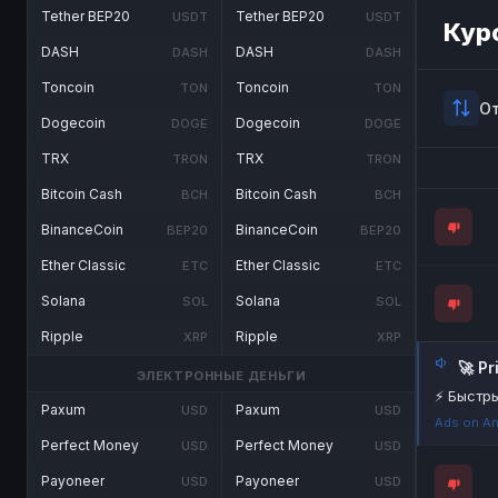
Tether BEP20
Tether BEP20
USDT
USDT
Кур
DASH
DASH
DASH
DASH
Toncoin
Toncoin
TON
TON
О
Dogecoin
Dogecoin
DOGE
DOGE
TRX
TRX
TRON
TRON
Bitcoin Cash
Bitcoin Cash
BCH
BCH
BinanceCoin
BinanceCoin
BEP20
BEP20
Ether Classic
Ether Classic
ETC
ETC
Solana
Solana
SOL
SOL
Ripple
Ripple
XRP
XRP
🚀 P
ЭЛЕКТРОННЫЕ ДЕНЬГИ
⚡ Быстры
Paxum
Paxum
USD
USD
Ads on An
Perfect Money
Perfect Money
USD
USD
Payoneer
Payoneer
USD
USD