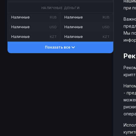
нашим
при п
НАЛИЧНЫЕ ДЕНЬГИ
Наличные
Наличные
RUB
RUB
Важно
предл
Наличные
Наличные
USD
USD
Мы по
Наличные
Наличные
KZT
KZT
инфо
Показать все
Рек
Реком
крипт
Напом
- пре
можем
риски
опера
Испол
купит