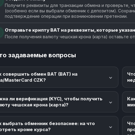
Получите реквизиты для транзакции обмена и проверьте, чт
(особенно если вы выбрали обменник с депозитом). Сохран
подтверждение операции при возникновении претензии.
Отправьте крипту BAT на реквезиты, которые указан
После получения валюту чешская крона (карта) оставьте от
то задаваемые вопросы
к совершить обмен BAT (BAT) на
Чт
sa/MasterCard CZK?
не
жна ли верификация (KYC), чтобы получить
Как
люту чешская крона (карта)?
ми
к выбрать обменник безопаснее: на что
Что
отреть кроме курса?
пр