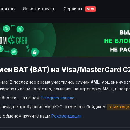
Сервисы
нников
Инвестировать
NEW
ен BAT (BAT) на Visa/MasterCard C
ние! В последнее время участились случаи
AML-мошенничес
кировать ваши средства, ссылаясь на «проверку AML», и пот
обности — в нашем
Telegram-канале
.
нники, не требующие AML/KYC, отмечены бейджем
★ Без AML/K
д обменом изучите наши
Рекомендации
.