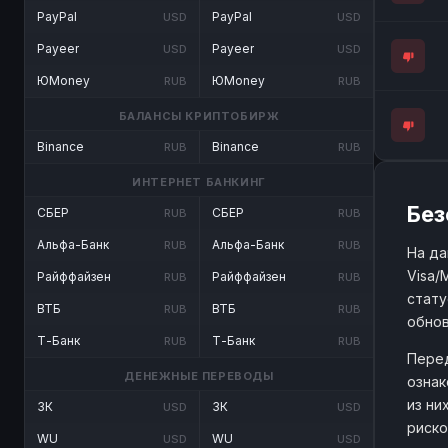
PayPal
PayPal
USD
USD
Payeer
Payeer
USD
USD
ЮMoney
ЮMoney
RUB
RUB
БАЛАНСЫ КРИПТОБИРЖ
Binance
Binance
RUB
RUB
ИНТЕРНЕТ БАНКИНГ
Без
СБЕР
СБЕР
RUB
RUB
Альфа-Банк
Альфа-Банк
RUB
RUB
На да
Visa/
Райффайзен
Райффайзен
RUB
RUB
стату
ВТБ
ВТБ
RUB
RUB
обнов
Т-Банк
Т-Банк
RUB
RUB
Перед
ДЕНЕЖНЫЕ ПЕРЕВОДЫ
ознак
из ни
ЗК
ЗК
USD
USD
риско
WU
WU
USD
USD