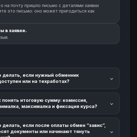
о на почту пришло письмо с деталями заявки
ите это письмо: оно может пригодиться как
ы в заявке.
зыв.
о делать, если нужный обменник
доступен или на техработах?
 понять итоговую сумму: комиссия,
нималка, максималка и фиксация курса?
 делать, если после оплаты обмен “завис”,
осят документы или начинают тянуть