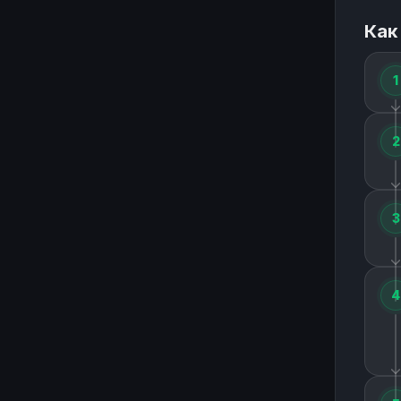
Как
1
2
3
4