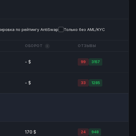
ировка по рейтингу AntiSwap
Только без AML/KYC
ОБОРОТ
ОТЗЫВЫ
i
- $
99
3157
- $
33
1285
170 $
24
948