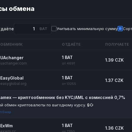
сы обмена
тдаёте
BAT
Учитывать минимальную сумму
Сорт
ОБМЕННИК
ОТДАЁТЕ
ПОЛУЧАЕТЕ
1 BAT
UAchanger
1.39 CZK
uachanger.com
от 4691
1 BAT
EasyGlobal
1.37 CZK
easyglobal.org
от 13255
riamex — криптообменник без KYC/AML с комиссией 0,7%
й обмен криптовалюты по выгодному курсу. 🔒💱
tiSwap
1 BAT
ExWm
1.36 CZK
exwm.cc
от 7350