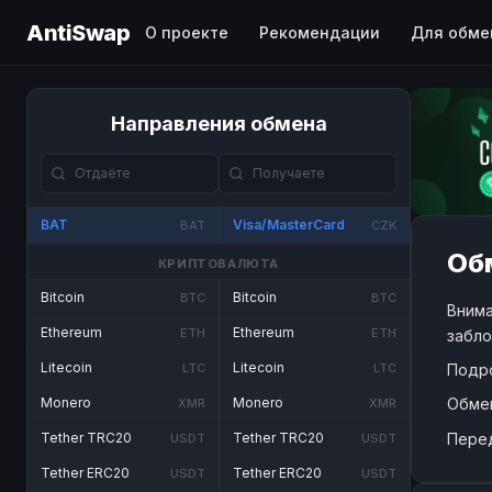
AntiSwap
О проекте
Рекомендации
Для обме
Направления обмена
BAT
Visa/MasterCard
BAT
CZK
Обм
КРИПТОВАЛЮТА
Bitcoin
Bitcoin
BTC
BTC
Внима
Ethereum
Ethereum
ETH
ETH
забло
Litecoin
Litecoin
Подр
LTC
LTC
Обме
Monero
Monero
XMR
XMR
Пере
Tether TRC20
Tether TRC20
USDT
USDT
Tether ERC20
Tether ERC20
USDT
USDT