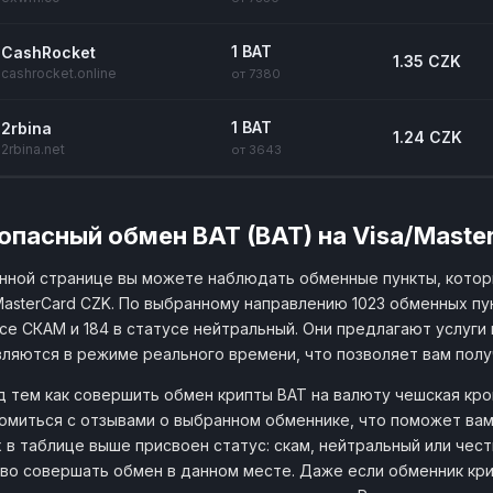
1 BAT
CashRocket
1.35 CZK
cashrocket.online
от 7380
1 BAT
2rbina
1.24 CZK
2rbina.net
от 3643
опасный обмен BAT (BAT) на Visa/Maste
нной странице вы можете наблюдать обменные пункты, кото
MasterCard CZK. По выбранному направлению 1023 обменных пу
се СКАМ и 184 в статусе нейтральный. Они предлагают услуги 
ляются в режиме реального времени, что позволяет вам пол
 тем как совершить обмен крипты BAT на валюту чешская кро
омиться с отзывами о выбранном обменнике, что поможет ва
х в таблице выше присвоен статус: скам, нейтральный или чес
во совершать обмен в данном месте. Даже если обменник кри