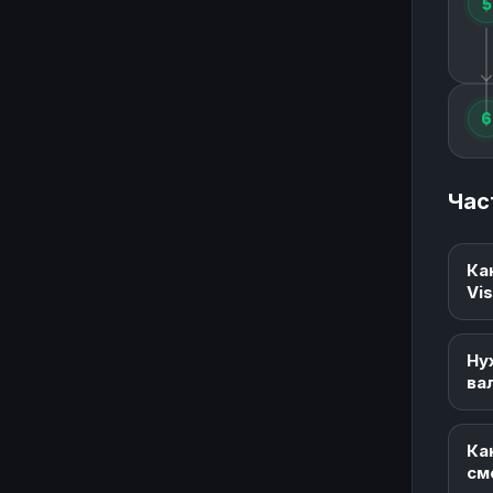
5
6
Час
Ка
Vi
Ну
ва
Ка
см