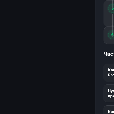
5
6
Час
Ка
Pr
Ну
кр
Ка