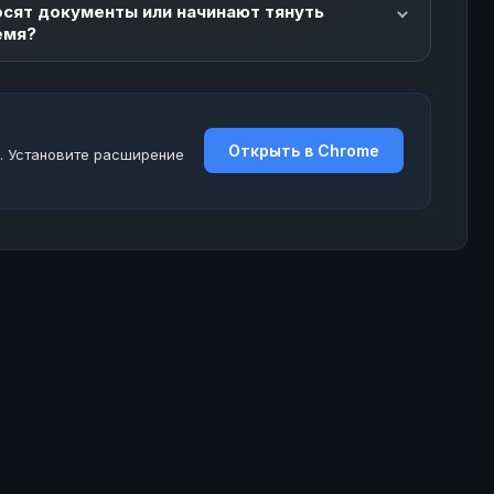
осят документы или начинают тянуть
емя?
Открыть в Chrome
. Установите расширение