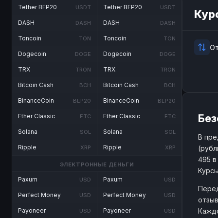
Tether BEP20
Tether BEP20
USDT
USDT
Кур
DASH
DASH
DASH
DASH
Toncoin
Toncoin
TON
TON
О
Dogecoin
Dogecoin
DOGE
DOGE
TRX
TRX
TRON
TRON
Bitcoin Cash
Bitcoin Cash
BCH
BCH
BinanceCoin
BinanceCoin
BEP20
BEP20
Без
Ether Classic
Ether Classic
ETC
ETC
Solana
Solana
SOL
SOL
В пре
Ripple
Ripple
(рубл
XRP
XRP
495 в
ЭЛЕКТРОННЫЕ ДЕНЬГИ
Курсы
Paxum
Paxum
USD
USD
Перед
Perfect Money
Perfect Money
USD
USD
отзыв
Каждо
Payoneer
Payoneer
USD
USD