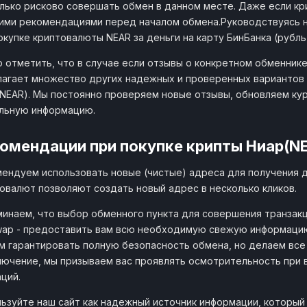
лько рисково совершать обмен в данном месте. Даже если кр
ими рекомендациями перед началом обмена.Руководствуясь 
окупке криптовалюты NEAR за деньги на карту БинБанка (рубль
 отметить, что в случае если отзывы о конкретном обменнике
агает множество других надежных и проверенных вариантов о
NEAR). Мы постоянно проверяем новые отзывы, обновляем ку
льную информацию.
омендации при покупке крипты Ниар(N
ендуем использовать новые (чистые) адреса для получения 
овалют позволяют создать новый адрес в несколько кликов.
инаем, что выбор обменного пункта для совершения транзакц
wap - предоставить вам всю необходимую свежую информацию
 гарантировать полную безопасность обмена, но делаем все
лючение, мы призываем вас проявлять осмотрительность при 
ций.
ьзуйте наш сайт как надежный источник информации, который п