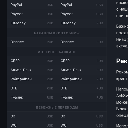
наско
PayPal
PayPal
USD
USD
с наш
Payeer
Payeer
USD
USD
при п
ЮMoney
ЮMoney
RUB
RUB
Важно
предл
БАЛАНСЫ КРИПТОБИРЖ
Ниар(
Binance
Binance
RUB
RUB
актуа
ИНТЕРНЕТ БАНКИНГ
Рек
СБЕР
СБЕР
RUB
RUB
Альфа-Банк
Альфа-Банк
RUB
RUB
Реком
крипт
Райффайзен
Райффайзен
RUB
RUB
ВТБ
ВТБ
RUB
RUB
Напом
AntiS
Т-Банк
Т-Банк
RUB
RUB
можем
ДЕНЕЖНЫЕ ПЕРЕВОДЫ
В зак
опера
ЗК
ЗК
USD
USD
WU
WU
Испол
USD
USD