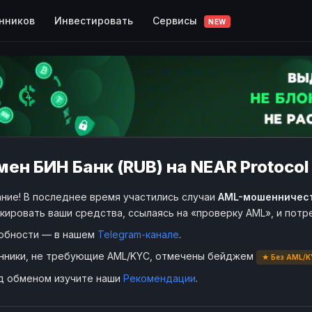
Сервисы
нников
Инвестировать
NEW
ен БИН Банк (RUB) на NEAR Protocol
ние! В последнее время участились случаи
AML-мошенничес
кировать ваши средства, ссылаясь на «проверку AML», и пот
обности — в нашем
Telegram-канале
.
нники, не требующие AML/KYC, отмечены бейджем
★ Без AML/K
д обменом изучите наши
Рекомендации
.