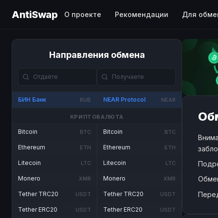
AntiSwap
О проекте
Рекомендации
Для обме
Направления обмена
БИН Банк
NEAR Protocol
RUB
NEAR
Обм
КРИПТОВАЛЮТА
Bitcoin
Bitcoin
BTC
BTC
Внима
Ethereum
Ethereum
ETH
ETH
забло
Litecoin
Litecoin
Подр
LTC
LTC
Обме
Monero
Monero
XMR
XMR
Пере
Tether TRC20
Tether TRC20
USDT
USDT
Tether ERC20
Tether ERC20
USDT
USDT