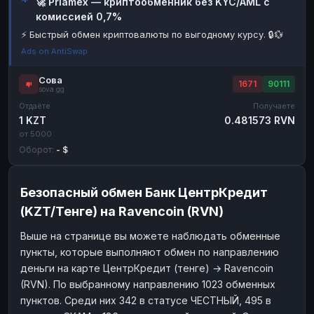
🚀 Priamex — криптообменник без KYC/AML с
комиссией 0,7%
Наличные
Наличные
RUB
RUB
⚡ Быстрый обмен криптовалюты по выгодному курсу. 🔒💱
Наличные
Наличные
USD
USD
Ads on AntiSwap
Наличные
Наличные
KZT
KZT
Сова
1671
90111
sova.gg
Отдаёте
Получаете
1 KZT
0.481573 RVN
от 5000
Оборот:
- $
Безопасный обмен Банк ЦентрКредит
(KZT/Тенге) на Ravencoin (RVN)
Выше на странице вы можете наблюдать обменные
пункты, которые выполняют обмен по направлению
деньги на карте ЦентрКредит (тенге) → Ravencoin
(RVN). По выбранному направлению 1023 обменных
пунктов. Среди них 342 в статусе ЧЕСТНЫЙ, 495 в