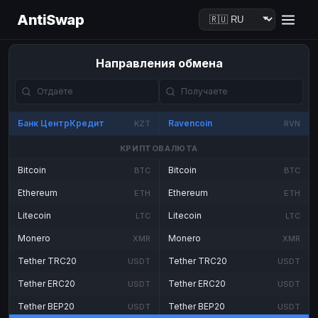
AntiSwap
Направления обмена
Банк ЦентрКредит
Ravencoin
KZT
RVN
КРИПТОВАЛЮТА
Bitcoin
Bitcoin
BTC
BTC
Ethereum
Ethereum
ETH
ETH
Litecoin
Litecoin
LTC
LTC
Monero
Monero
XMR
XMR
Tether TRC20
Tether TRC20
USDT
USDT
Tether ERC20
Tether ERC20
USDT
USDT
Tether BEP20
Tether BEP20
USDT
USDT