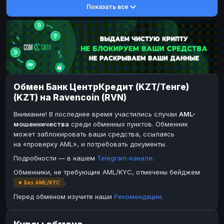
Показать все
DASH
DASH
DASH
DASH
Toncoin
Toncoin
TON
TON
Dogecoin
Dogecoin
DOGE
DOGE
TRX
TRX
TRON
TRON
Bitcoin Cash
Bitcoin Cash
BCH
BCH
Обмен Банк ЦентрКредит (KZT/Тенге)
BinanceCoin
BinanceCoin
BEP20
BEP20
(KZT) на Ravencoin (RVN)
Ether Classic
Ether Classic
ETC
ETC
Внимание! В последнее время участились случаи
AML-
Solana
Solana
SOL
SOL
мошенничества
среди обменных пунктов. Обменник
может заблокировать ваши средства, ссылаясь
Ripple
Ripple
XRP
XRP
на «проверку AML», и потребовать документы.
ЭЛЕКТРОННЫЕ ДЕНЬГИ
Подробности — в нашем
Telegram-канале
.
Paxum
Paxum
USD
USD
Обменники, не требующие AML/KYC, отмечены бейджем
.
★ Без AML/KYC
Perfect Money
Perfect Money
USD
USD
Перед обменом изучите наши
Рекомендации
.
Payoneer
Payoneer
USD
USD
PayPal
PayPal
USD
USD