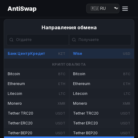
AntiSwap
Направления обмена
Банк ЦентрКредит
Wise
KZT
USD
КРИПТОВАЛЮТА
Bitcoin
Bitcoin
BTC
BTC
Ethereum
Ethereum
ETH
ETH
Litecoin
Litecoin
LTC
LTC
Monero
Monero
XMR
XMR
Tether TRC20
Tether TRC20
USDT
USDT
Tether ERC20
Tether ERC20
USDT
USDT
Tether BEP20
Tether BEP20
USDT
USDT