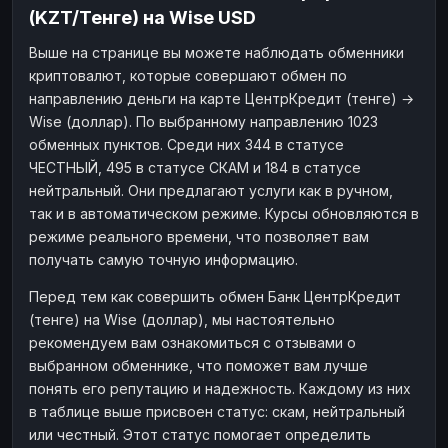
(KZT/Тенге) на Wise USD
Наличные
Наличные
RUB
RUB
Выше на странице вы можете наблюдать обменники
Наличные
Наличные
USD
USD
криптовалют, которые совершают обмен по
Наличные
Наличные
KZT
KZT
направлению деньги на карте ЦентрКредит (тенге) →
Wise (доллар). По выбранному направлению 1023
обменных пунктов. Среди них 344 в статусе
ЧЕСТНЫЙ, 495 в статусе СКАМ и 184 в статусе
нейтральный. Они предлагают услуги как в ручном,
так и в автоматическом режиме. Курсы обновляются в
режиме реального времени, что позволяет вам
получать самую точную информацию.
Перед тем как совершить обмен Банк ЦентрКредит
(тенге) на Wise (доллар), мы настоятельно
рекомендуем вам ознакомиться с отзывами о
выбранном обменнике, что поможет вам лучше
понять его репутацию и надежность. Каждому из них
в таблице выше присвоен статус: скам, нейтральный
или честный. Этот статус помогает определить