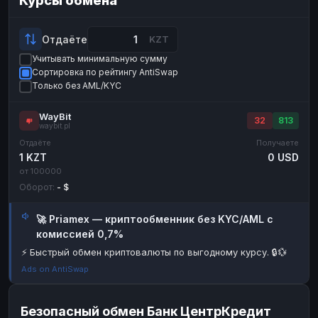
Курсы обмена
Payeer
Payeer
USD
USD
ЮMoney
ЮMoney
RUB
RUB
Отдаёте
KZT
Учитывать минимальную сумму
БАЛАНСЫ КРИПТОБИРЖ
Сортировка по рейтингу AntiSwap
Binance
Binance
RUB
RUB
Только без AML/KYC
ИНТЕРНЕТ БАНКИНГ
WayBit
32
813
waybit.pl
СБЕР
СБЕР
RUB
RUB
Отдаёте
Получаете
Альфа-Банк
Альфа-Банк
RUB
RUB
1 KZT
0 USD
от 100000
Райффайзен
Райффайзен
RUB
RUB
Оборот:
- $
ВТБ
ВТБ
RUB
RUB
🚀 Priamex — криптообменник без KYC/AML с
Т-Банк
Т-Банк
RUB
RUB
комиссией 0,7%
ДЕНЕЖНЫЕ ПЕРЕВОДЫ
⚡ Быстрый обмен криптовалюты по выгодному курсу. 🔒💱
ЗК
ЗК
USD
USD
Ads on AntiSwap
WU
WU
USD
USD
Безопасный обмен Банк ЦентрКредит
НАЛИЧНЫЕ ДЕНЬГИ