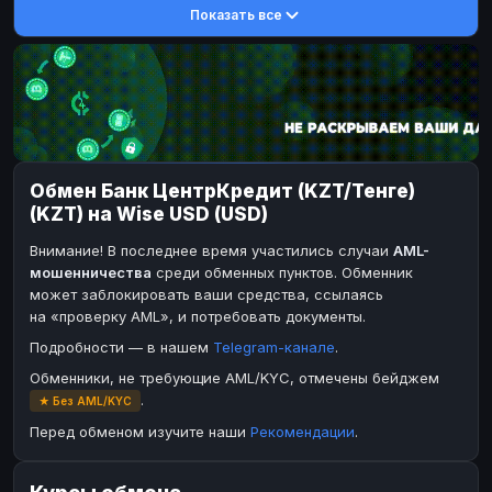
Показать все
DASH
DASH
DASH
DASH
Toncoin
Toncoin
TON
TON
Dogecoin
Dogecoin
DOGE
DOGE
TRX
TRX
TRON
TRON
Bitcoin Cash
Bitcoin Cash
BCH
BCH
Обмен Банк ЦентрКредит (KZT/Тенге)
BinanceCoin
BinanceCoin
BEP20
BEP20
(KZT) на Wise USD (USD)
Ether Classic
Ether Classic
ETC
ETC
Внимание! В последнее время участились случаи
AML-
Solana
Solana
SOL
SOL
мошенничества
среди обменных пунктов. Обменник
может заблокировать ваши средства, ссылаясь
Ripple
Ripple
XRP
XRP
на «проверку AML», и потребовать документы.
ЭЛЕКТРОННЫЕ ДЕНЬГИ
Подробности — в нашем
Telegram-канале
.
Paxum
Paxum
USD
USD
Обменники, не требующие AML/KYC, отмечены бейджем
.
★ Без AML/KYC
Perfect Money
Perfect Money
USD
USD
Перед обменом изучите наши
Рекомендации
.
Payoneer
Payoneer
USD
USD
PayPal
PayPal
USD
USD