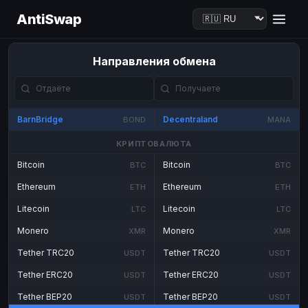
AntiSwap
Направления обмена
BarnBridge
Decentraland
BOND
MANA
КРИПТОВАЛЮТА
Bitcoin
Bitcoin
BTC
BTC
Ethereum
Ethereum
ETH
ETH
Litecoin
Litecoin
LTC
LTC
Monero
Monero
XMR
XMR
Tether TRC20
Tether TRC20
USDT
USDT
Tether ERC20
Tether ERC20
USDT
USDT
Tether BEP20
Tether BEP20
USDT
USDT