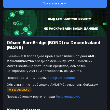
Показать все
DASH
DASH
DASH
DASH
Toncoin
Toncoin
TON
TON
Dogecoin
Dogecoin
DOGE
DOGE
TRX
TRX
TRON
TRON
Bitcoin Cash
Bitcoin Cash
BCH
BCH
Обмен BarnBridge (BOND) на Decentraland
BinanceCoin
BinanceCoin
BEP20
BEP20
(MANA)
Ether Classic
Ether Classic
ETC
ETC
Внимание! В последнее время участились случаи
AML-
Solana
Solana
SOL
SOL
мошенничества
среди обменных пунктов. Обменник
может заблокировать ваши средства, ссылаясь
Ripple
Ripple
XRP
XRP
на «проверку AML», и потребовать документы.
ЭЛЕКТРОННЫЕ ДЕНЬГИ
Подробности — в нашем
Telegram-канале
.
Paxum
Paxum
USD
USD
Обменники, не требующие AML/KYC, отмечены бейджем
.
★ Без AML/KYC
Perfect Money
Perfect Money
USD
USD
Перед обменом изучите наши
Рекомендации
.
Payoneer
Payoneer
USD
USD
PayPal
PayPal
USD
USD