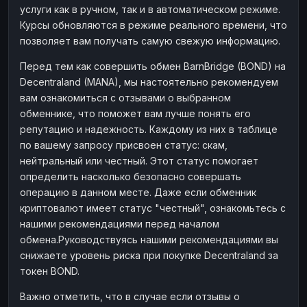
услуги как в ручном, так и в автоматическом режиме.
Наличные
Наличные
RUB
RUB
Курсы обновляются в режиме реального времени, что
Наличные
Наличные
позволяет вам получать самую свежую информацию.
USD
USD
Наличные
Наличные
KZT
KZT
Перед тем как совершить обмен BarnBridge (BOND) на
Decentraland (MANA), мы настоятельно рекомендуем
вам ознакомиться с отзывами о выбранном
обменнике, что поможет вам лучше понять его
репутацию и надежность. Каждому из них в таблице
по вашему запросу присвоен статус: скам,
нейтральный или честный. Этот статус помогает
определить насколько безопасно совершать
операцию в данном месте. Даже если обменник
криптовалют имеет статус "честный", ознакомьтесь с
нашими рекомендациями перед началом
обмена.Руководствуясь нашими рекомендациями вы
снижаете уровень риска при покупке Decentraland за
токен BOND.
Важно отметить, что в случае если отзывы о