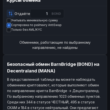
Курсы обмена
Payeer
Payeer
USD
USD
ЮMoney
ЮMoney
RUB
RUB
Отдаёте
BOND
Учитывать минимальную сумму
БАЛАНСЫ КРИПТОБИРЖ
Сортировка по рейтингу AntiSwap
Binance
Binance
RUB
RUB
Только без AML/KYC
ИНТЕРНЕТ БАНКИНГ
Обменники, работающие по выбранному
СБЕР
СБЕР
RUB
RUB
направлению, не найдены
Альфа-Банк
Альфа-Банк
RUB
RUB
Райффайзен
Райффайзен
RUB
RUB
Безопасный обмен BarnBridge (BOND) на
ВТБ
ВТБ
RUB
RUB
Decentraland (MANA)
Т-Банк
Т-Банк
RUB
RUB
В представленной таблице вы можете наблюдать
обменники криптовалют, которые выполняют обмен
ДЕНЕЖНЫЕ ПЕРЕВОДЫ
по направлению крипта BarnBridge → Децентраленд.
ЗК
ЗК
USD
USD
По выбранному направлению 1023 обменных пунктов.
WU
WU
USD
USD
Среди них 344 в статусе ЧЕСТНЫЙ, 495 в статусе
СКАМ и 184 в статусе нейтральный. Они предлагают
НАЛИЧНЫЕ ДЕНЬГИ