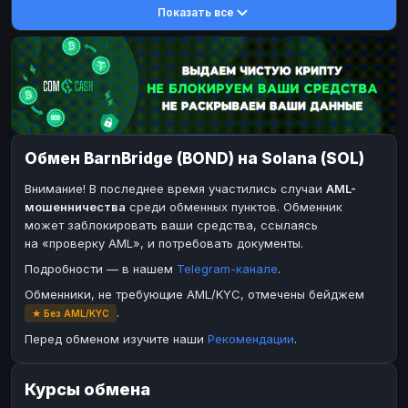
Показать все
DASH
DASH
DASH
DASH
Toncoin
Toncoin
TON
TON
Dogecoin
Dogecoin
DOGE
DOGE
TRX
TRX
TRON
TRON
Bitcoin Cash
Bitcoin Cash
BCH
BCH
Обмен BarnBridge (BOND) на Solana (SOL)
BinanceCoin
BinanceCoin
BEP20
BEP20
Внимание! В последнее время участились случаи
AML-
Ether Classic
Ether Classic
ETC
ETC
мошенничества
среди обменных пунктов. Обменник
Solana
Ripple
SOL
XRP
может заблокировать ваши средства, ссылаясь
на «проверку AML», и потребовать документы.
Ripple
XRP
Подробности — в нашем
Telegram-канале
.
ЭЛЕКТРОННЫЕ ДЕНЬГИ
Обменники, не требующие AML/KYC, отмечены бейджем
Paxum
Paxum
USD
USD
.
★ Без AML/KYC
Perfect Money
Perfect Money
USD
USD
Перед обменом изучите наши
Рекомендации
.
Payoneer
Payoneer
USD
USD
Курсы обмена
PayPal
PayPal
USD
USD