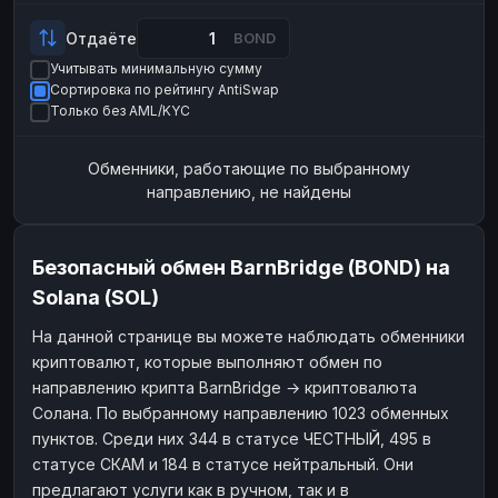
Payeer
Payeer
USD
USD
Отдаёте
BOND
ЮMoney
ЮMoney
RUB
RUB
Учитывать минимальную сумму
Сортировка по рейтингу AntiSwap
БАЛАНСЫ КРИПТОБИРЖ
Только без AML/KYC
Binance
Binance
RUB
RUB
Обменники, работающие по выбранному
ИНТЕРНЕТ БАНКИНГ
направлению, не найдены
СБЕР
СБЕР
RUB
RUB
Альфа-Банк
Альфа-Банк
RUB
RUB
Безопасный обмен BarnBridge (BOND) на
Райффайзен
Райффайзен
RUB
RUB
Solana (SOL)
ВТБ
ВТБ
RUB
RUB
На данной странице вы можете наблюдать обменники
Т-Банк
Т-Банк
RUB
RUB
криптовалют, которые выполняют обмен по
ДЕНЕЖНЫЕ ПЕРЕВОДЫ
направлению крипта BarnBridge → криптовалюта
Солана. По выбранному направлению 1023 обменных
ЗК
ЗК
USD
USD
пунктов. Среди них 344 в статусе ЧЕСТНЫЙ, 495 в
WU
WU
USD
USD
статусе СКАМ и 184 в статусе нейтральный. Они
предлагают услуги как в ручном, так и в
НАЛИЧНЫЕ ДЕНЬГИ