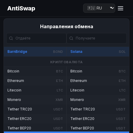
AntiSwap
Направления обмена
BarnBridge
Solana
BOND
SOL
КРИПТОВАЛЮТА
Bitcoin
Bitcoin
BTC
BTC
Ethereum
Ethereum
ETH
ETH
Litecoin
Litecoin
LTC
LTC
Monero
Monero
XMR
XMR
Tether TRC20
Tether TRC20
USDT
USDT
Tether ERC20
Tether ERC20
USDT
USDT
Tether BEP20
Tether BEP20
USDT
USDT