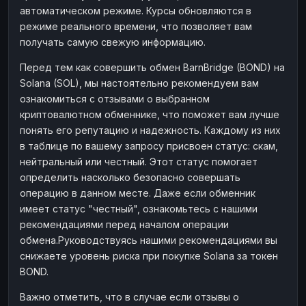
автоматическом режиме. Курсы обновляются в
Наличные
Наличные
RUB
RUB
режиме реального времени, что позволяет вам
Наличные
Наличные
USD
USD
получать самую свежую информацию.
Наличные
Наличные
KZT
KZT
Перед тем как совершить обмен BarnBridge (BOND) на
Solana (SOL), мы настоятельно рекомендуем вам
ознакомиться с отзывами о выбранном
криптовалютном обменнике, что поможет вам лучше
понять его репутацию и надежность. Каждому из них
в таблице по вашему запросу присвоен статус: скам,
нейтральный или честный. Этот статус помогает
определить насколько безопасно совершать
операцию в данном месте. Даже если обменник
имеет статус "честный", ознакомьтесь с нашими
рекомендациями перед началом операции
обмена.Руководствуясь нашими рекомендациями вы
снижаете уровень риска при покупке Solana за токен
BOND.
Важно отметить, что в случае если отзывы о