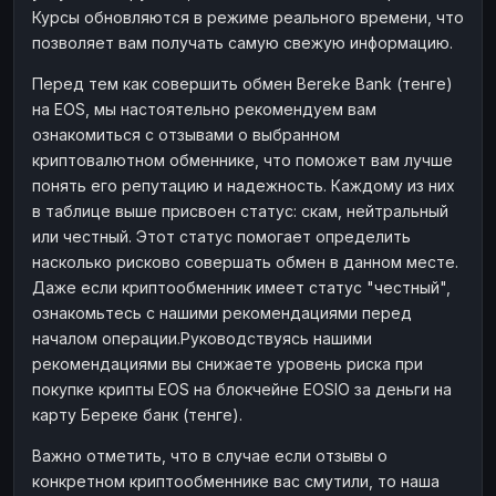
Курсы обновляются в режиме реального времени, что
Наличные
Наличные
RUB
RUB
позволяет вам получать самую свежую информацию.
Наличные
Наличные
USD
USD
Перед тем как совершить обмен Bereke Bank (тенге)
Наличные
Наличные
KZT
KZT
на EOS, мы настоятельно рекомендуем вам
ознакомиться с отзывами о выбранном
криптовалютном обменнике, что поможет вам лучше
понять его репутацию и надежность. Каждому из них
в таблице выше присвоен статус: скам, нейтральный
или честный. Этот статус помогает определить
насколько рисково совершать обмен в данном месте.
Даже если криптообменник имеет статус "честный",
ознакомьтесь с нашими рекомендациями перед
началом операции.Руководствуясь нашими
рекомендациями вы снижаете уровень риска при
покупке крипты EOS на блокчейне EOSIO за деньги на
карту Береке банк (тенге).
Важно отметить, что в случае если отзывы о
конкретном криптообменнике вас смутили, то наша