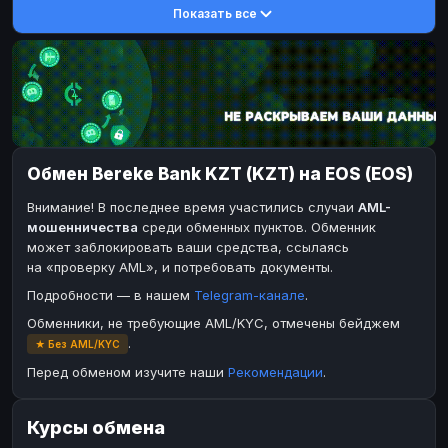
Показать все
DASH
DASH
DASH
DASH
Toncoin
Toncoin
TON
TON
Dogecoin
Dogecoin
DOGE
DOGE
TRX
TRX
TRON
TRON
Bitcoin Cash
Bitcoin Cash
BCH
BCH
Обмен Bereke Bank KZT (KZT) на EOS (EOS)
BinanceCoin
BinanceCoin
BEP20
BEP20
Внимание! В последнее время участились случаи
AML-
Ether Classic
Ether Classic
ETC
ETC
мошенничества
среди обменных пунктов. Обменник
Solana
Solana
SOL
SOL
может заблокировать ваши средства, ссылаясь
на «проверку AML», и потребовать документы.
Ripple
Ripple
XRP
XRP
Подробности — в нашем
Telegram-канале
.
ЭЛЕКТРОННЫЕ ДЕНЬГИ
Обменники, не требующие AML/KYC, отмечены бейджем
Paxum
Paxum
USD
USD
.
★ Без AML/KYC
Perfect Money
Perfect Money
USD
USD
Перед обменом изучите наши
Рекомендации
.
Payoneer
Payoneer
USD
USD
Курсы обмена
PayPal
PayPal
USD
USD