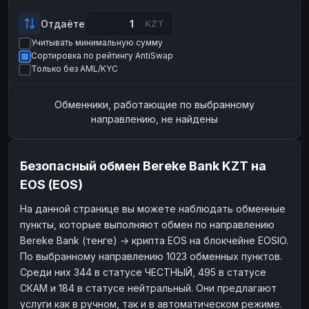
Payeer
Payeer
USD
USD
Отдаёте
KZT
ЮMoney
ЮMoney
RUB
RUB
Учитывать минимальную сумму
Сортировка по рейтингу AntiSwap
БАЛАНСЫ КРИПТОБИРЖ
Только без AML/KYC
Binance
Binance
RUB
RUB
Обменники, работающие по выбранному
ИНТЕРНЕТ БАНКИНГ
направлению, не найдены
СБЕР
СБЕР
RUB
RUB
Альфа-Банк
Альфа-Банк
RUB
RUB
Безопасный обмен Bereke Bank KZT на
Райффайзен
Райффайзен
RUB
RUB
EOS (EOS)
ВТБ
ВТБ
RUB
RUB
На данной странице вы можете наблюдать обменные
Т-Банк
Т-Банк
RUB
RUB
пункты, которые выполняют обмен по направлению
ДЕНЕЖНЫЕ ПЕРЕВОДЫ
Bereke Bank (тенге) → крипта EOS на блокчейне EOSIO.
По выбранному направлению 1023 обменных пунктов.
ЗК
ЗК
USD
USD
Среди них 344 в статусе ЧЕСТНЫЙ, 495 в статусе
WU
WU
USD
USD
СКАМ и 184 в статусе нейтральный. Они предлагают
услуги как в ручном, так и в автоматическом режиме.
НАЛИЧНЫЕ ДЕНЬГИ