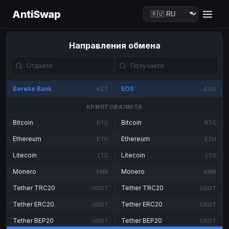
AntiSwap
Направления обмена
Bereke Bank
EOS
KZT
EOS
КРИПТОВАЛЮТА
Bitcoin
Bitcoin
BTC
BTC
Ethereum
Ethereum
ETH
ETH
Litecoin
Litecoin
LTC
LTC
Monero
Monero
XMR
XMR
Tether TRC20
Tether TRC20
USDT
USDT
Tether ERC20
Tether ERC20
USDT
USDT
Tether BEP20
Tether BEP20
USDT
USDT