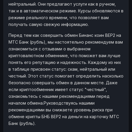
нейтральный. Они предлагают услуги как в ручном,
Наличные
Наличные
RUB
RUB
так и в автоматическом режиме. Курсы обновляются в
Наличные
Наличные
режиме реального времени, что позволяет вам
USD
USD
получать самую свежую информацию.
Наличные
Наличные
KZT
KZT
Перед тем как совершить обмен Бинанс коин BEP2 на
МТС Банк (рубль), мы настоятельно рекомендуем вам
ознакомиться с отзывами о выбранном
криптовалютном обменнике, что поможет вам лучше
понять его репутацию и надежность. Каждому из них
в таблице присвоен статус: скам, нейтральный или
честный. Этот статус помогает определить насколько
безопасно совершать обмен в данном месте. Даже
если криптообменник имеет статус "честный",
ознакомьтесь с нашими рекомендациями перед
началом обмена.Руководствуясь нашими
рекомендациями вы снижаете уровень риска при
обмене крипты БНБ BEP2 на деньги на карточку МТС
Банк (рубль).