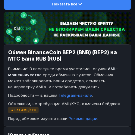
Показать все
DASH
DASH
DASH
DASH
Toncoin
Toncoin
TON
TON
Dogecoin
Dogecoin
DOGE
DOGE
TRX
TRX
TRON
TRON
Bitcoin Cash
Bitcoin Cash
BCH
BCH
Обмен BinanceCoin BEP2 (BNB) (BEP2) на
BinanceCoin
BinanceCoin
BEP20
BEP20
МТС Банк RUB (RUB)
Ether Classic
Ether Classic
ETC
ETC
Внимание! В последнее время участились случаи
AML-
Solana
Solana
SOL
SOL
мошенничества
среди обменных пунктов. Обменник
может заблокировать ваши средства, ссылаясь
Ripple
Ripple
XRP
XRP
на «проверку AML», и потребовать документы.
ЭЛЕКТРОННЫЕ ДЕНЬГИ
Подробности — в нашем
Telegram-канале
.
Paxum
Paxum
USD
USD
Обменники, не требующие AML/KYC, отмечены бейджем
.
★ Без AML/KYC
Perfect Money
Perfect Money
USD
USD
Перед обменом изучите наши
Рекомендации
.
Payoneer
Payoneer
USD
USD
PayPal
PayPal
USD
USD