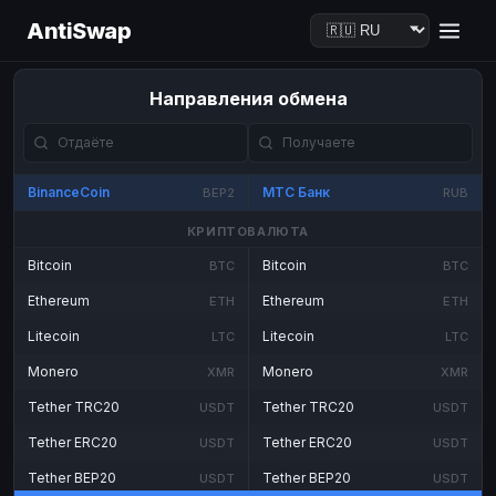
AntiSwap
Направления обмена
BinanceCoin
МТС Банк
BEP2
RUB
КРИПТОВАЛЮТА
Bitcoin
Bitcoin
BTC
BTC
Ethereum
Ethereum
ETH
ETH
Litecoin
Litecoin
LTC
LTC
Monero
Monero
XMR
XMR
Tether TRC20
Tether TRC20
USDT
USDT
Tether ERC20
Tether ERC20
USDT
USDT
Tether BEP20
Tether BEP20
USDT
USDT