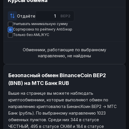
Курсы обмена
Payeer
Payeer
USD
USD
ЮMoney
ЮMoney
RUB
RUB
Отдаёте
BEP2
Учитывать минимальную сумму
БАЛАНСЫ КРИПТОБИРЖ
Сортировка по рейтингу AntiSwap
Binance
Binance
RUB
RUB
Только без AML/KYC
ИНТЕРНЕТ БАНКИНГ
Обменники, работающие по выбранному
СБЕР
СБЕР
RUB
RUB
направлению, не найдены
Альфа-Банк
Альфа-Банк
RUB
RUB
Райффайзен
Райффайзен
RUB
RUB
Безопасный обмен BinanceCoin BEP2
ВТБ
ВТБ
RUB
RUB
(BNB) на МТС Банк RUB
Т-Банк
Т-Банк
RUB
RUB
Выше на странице вы можете наблюдать
криптообменники, которые выполняют обмен по
ДЕНЕЖНЫЕ ПЕРЕВОДЫ
направлению криптовалюта БинансКоин BEP2 → МТС
ЗК
ЗК
USD
USD
Банк (рубль). По выбранному направлению 1023
WU
WU
USD
USD
обменных пунктов. Среди них 344 в статусе
ЧЕСТНЫЙ, 495 в статусе СКАМ и 184 в статусе
НАЛИЧНЫЕ ДЕНЬГИ