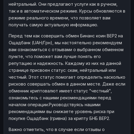
нейтральный. Они предлагают услуги как в ручном,
Наличные
Наличные
RUB
RUB
так и в автоматическом режиме. Курсы обновляются в
Наличные
Наличные
режиме реального времени, что позволяет вам
USD
USD
получать самую актуальную информацию.
Наличные
Наличные
KZT
KZT
Перед тем как совершить обмен Бинанс коин BEP2 на
Ощадбанк (UAH/Грн), мы настоятельно рекомендуем
вам ознакомиться с отзывами о выбранном обменном
пункте, что поможет вам лучше понять его
репутацию и надежность. Каждому из них на данной
странице присвоен статус: скам, нейтральный или
честный. Этот статус помогает определить насколько
рисково совершать обмен в данном месте. Даже если
обменник криптовалют имеет статус "честный",
ознакомьтесь с нашими рекомендациями перед
началом операции.Руководствуясь нашими
рекомендациями вы снижаете уровень риска при
покупке Ощадбанк (гривна) за крипту БНБ BEP2.
Важно отметить, что в случае если отзывы о