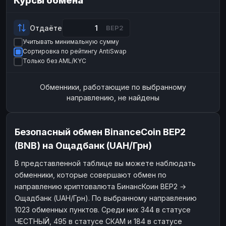
Курсы обмена
Payeer
Payeer
USD
USD
ЮMoney
ЮMoney
RUB
RUB
Отдаёте
BEP2
Учитывать минимальную сумму
БАЛАНСЫ КРИПТОБИРЖ
Сортировка по рейтингу AntiSwap
Binance
Binance
RUB
RUB
Только без AML/KYC
ИНТЕРНЕТ БАНКИНГ
Обменники, работающие по выбранному
СБЕР
СБЕР
RUB
RUB
направлению, не найдены
Альфа-Банк
Альфа-Банк
RUB
RUB
Райффайзен
Райффайзен
RUB
RUB
Безопасный обмен BinanceCoin BEP2
ВТБ
ВТБ
RUB
RUB
(BNB) на Ощадбанк (UAH/Грн)
Т-Банк
Т-Банк
RUB
RUB
В представленной таблице вы можете наблюдать
обменники, которые совершают обмен по
ДЕНЕЖНЫЕ ПЕРЕВОДЫ
направлению криптовалюта БинансКоин BEP2 →
ЗК
ЗК
USD
USD
Ощадбанк (UAH/Грн). По выбранному направлению
WU
WU
USD
USD
1023 обменных пунктов. Среди них 344 в статусе
ЧЕСТНЫЙ, 495 в статусе СКАМ и 184 в статусе
НАЛИЧНЫЕ ДЕНЬГИ