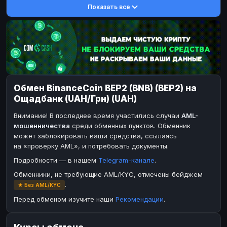
Показать все
DASH
DASH
DASH
DASH
Toncoin
Toncoin
TON
TON
Dogecoin
Dogecoin
DOGE
DOGE
TRX
TRX
TRON
TRON
Bitcoin Cash
Bitcoin Cash
BCH
BCH
Обмен BinanceCoin BEP2 (BNB) (BEP2) на
BinanceCoin
BinanceCoin
BEP20
BEP20
Ощадбанк (UAH/Грн) (UAH)
Ether Classic
Ether Classic
ETC
ETC
Внимание! В последнее время участились случаи
AML-
Solana
Solana
SOL
SOL
мошенничества
среди обменных пунктов. Обменник
может заблокировать ваши средства, ссылаясь
Ripple
Ripple
XRP
XRP
на «проверку AML», и потребовать документы.
ЭЛЕКТРОННЫЕ ДЕНЬГИ
Подробности — в нашем
Telegram-канале
.
Paxum
Paxum
USD
USD
Обменники, не требующие AML/KYC, отмечены бейджем
.
★ Без AML/KYC
Perfect Money
Perfect Money
USD
USD
Перед обменом изучите наши
Рекомендации
.
Payoneer
Payoneer
USD
USD
PayPal
PayPal
USD
USD