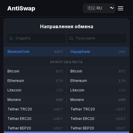
AntiSwap
Направления обмена
BinanceCoin
Ощадбанк
BEP2
UAH
КРИПТОВАЛЮТА
Bitcoin
Bitcoin
BTC
BTC
Ethereum
Ethereum
ETH
ETH
Litecoin
Litecoin
LTC
LTC
Monero
Monero
XMR
XMR
Tether TRC20
Tether TRC20
USDT
USDT
Tether ERC20
Tether ERC20
USDT
USDT
Tether BEP20
Tether BEP20
USDT
USDT