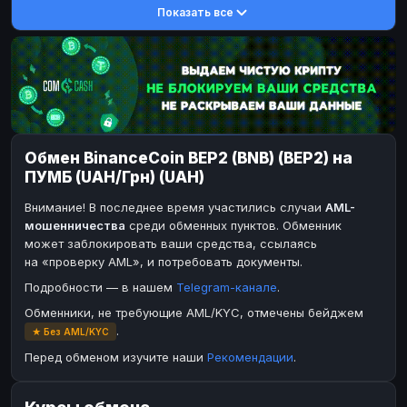
Показать все
DASH
DASH
DASH
DASH
Toncoin
Toncoin
TON
TON
Dogecoin
Dogecoin
DOGE
DOGE
TRX
TRX
TRON
TRON
Bitcoin Cash
Bitcoin Cash
BCH
BCH
Обмен BinanceCoin BEP2 (BNB) (BEP2) на
BinanceCoin
BinanceCoin
BEP20
BEP20
ПУМБ (UAH/Грн) (UAH)
Ether Classic
Ether Classic
ETC
ETC
Внимание! В последнее время участились случаи
AML-
Solana
Solana
SOL
SOL
мошенничества
среди обменных пунктов. Обменник
может заблокировать ваши средства, ссылаясь
Ripple
Ripple
XRP
XRP
на «проверку AML», и потребовать документы.
ЭЛЕКТРОННЫЕ ДЕНЬГИ
Подробности — в нашем
Telegram-канале
.
Paxum
Paxum
USD
USD
Обменники, не требующие AML/KYC, отмечены бейджем
.
★ Без AML/KYC
Perfect Money
Perfect Money
USD
USD
Перед обменом изучите наши
Рекомендации
.
Payoneer
Payoneer
USD
USD
PayPal
PayPal
USD
USD