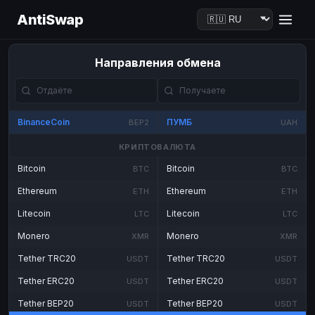
AntiSwap
Направления обмена
BinanceCoin
ПУМБ
BEP2
UAH
КРИПТОВАЛЮТА
Bitcoin
Bitcoin
BTC
BTC
Ethereum
Ethereum
ETH
ETH
Litecoin
Litecoin
LTC
LTC
Monero
Monero
XMR
XMR
Tether TRC20
Tether TRC20
USDT
USDT
Tether ERC20
Tether ERC20
USDT
USDT
Tether BEP20
Tether BEP20
USDT
USDT