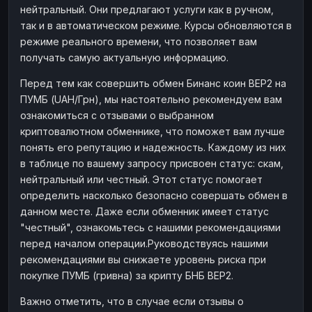
нейтральный. Они предлагают услуги как в ручном,
Наличные
Наличные
RUB
RUB
так и в автоматическом режиме. Курсы обновляются в
Наличные
Наличные
режиме реального времени, что позволяет вам
USD
USD
получать самую актуальную информацию.
Наличные
Наличные
KZT
KZT
Перед тем как совершить обмен Бинанс коин BEP2 на
ПУМБ (UAH/Грн), мы настоятельно рекомендуем вам
ознакомиться с отзывами о выбранном
криптовалютном обменнике, что поможет вам лучше
понять его репутацию и надежность. Каждому из них
в таблице по вашему запросу присвоен статус: скам,
нейтральный или честный. Этот статус помогает
определить насколько безопасно совершать обмен в
данном месте. Даже если обменник имеет статус
"честный", ознакомьтесь с нашими рекомендациями
перед началом операции.Руководствуясь нашими
рекомендациями вы снижаете уровень риска при
покупке ПУМБ (гривна) за крипту БНБ BEP2.
Важно отметить, что в случае если отзывы о