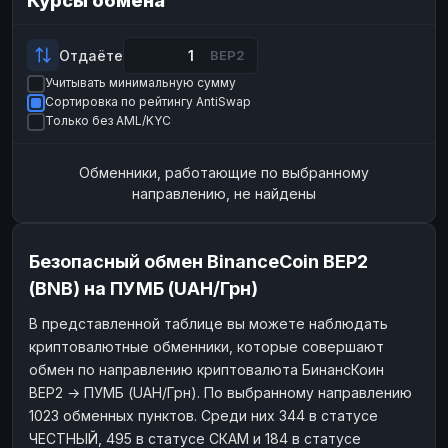
Курсы обмена
Payeer
Payeer
USD
USD
ЮMoney
ЮMoney
RUB
RUB
Отдаёте
BEP2
Учитывать минимальную сумму
БАЛАНСЫ КРИПТОБИРЖ
Сортировка по рейтингу AntiSwap
Binance
Binance
RUB
RUB
Только без AML/KYC
ИНТЕРНЕТ БАНКИНГ
Обменники, работающие по выбранному
СБЕР
СБЕР
RUB
RUB
направлению, не найдены
Альфа-Банк
Альфа-Банк
RUB
RUB
Райффайзен
Райффайзен
RUB
RUB
Безопасный обмен BinanceCoin BEP2
ВТБ
ВТБ
RUB
RUB
(BNB) на ПУМБ (UAH/Грн)
Т-Банк
Т-Банк
RUB
RUB
В представленной таблице вы можете наблюдать
криптовалютные обменники, которые совершают
ДЕНЕЖНЫЕ ПЕРЕВОДЫ
обмен по направлению криптовалюта БинансКоин
ЗК
ЗК
USD
USD
BEP2 → ПУМБ (UAH/Грн). По выбранному направлению
WU
WU
USD
USD
1023 обменных пунктов. Среди них 344 в статусе
ЧЕСТНЫЙ, 495 в статусе СКАМ и 184 в статусе
НАЛИЧНЫЕ ДЕНЬГИ