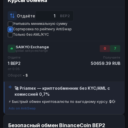
Курсы обмена
Payeer
Payeer
USD
USD
ЮMoney
ЮMoney
RUB
RUB
Отдаёте
BEP2
Учитывать минимальную сумму
БАЛАНСЫ КРИПТОБИРЖ
Сортировка по рейтингу AntiSwap
Binance
Binance
RUB
RUB
Только без AML/KYC
ИНТЕРНЕТ БАНКИНГ
SAIKYO Exchange
0
7
global.saikyo.exchange
СБЕР
СБЕР
RUB
RUB
Отдаёте
Получаете
Альфа-Банк
Альфа-Банк
RUB
RUB
1 BEP2
50659.39 RUB
от 0.05
Райффайзен
Райффайзен
RUB
RUB
Оборот:
- $
ВТБ
Т-Банк
RUB
RUB
🚀 Priamex — криптообменник без KYC/AML с
Т-Банк
RUB
комиссией 0,7%
ДЕНЕЖНЫЕ ПЕРЕВОДЫ
⚡ Быстрый обмен криптовалюты по выгодному курсу. 🔒💱
ЗК
ЗК
USD
USD
Ads on AntiSwap
WU
WU
USD
USD
Безопасный обмен BinanceCoin BEP2
НАЛИЧНЫЕ ДЕНЬГИ