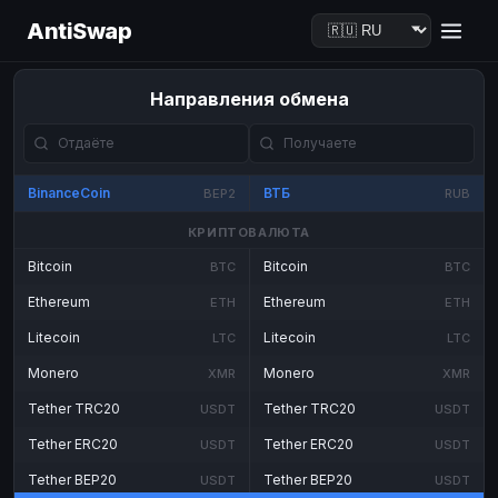
AntiSwap
Направления обмена
BinanceCoin
ВТБ
BEP2
RUB
КРИПТОВАЛЮТА
Bitcoin
Bitcoin
BTC
BTC
Ethereum
Ethereum
ETH
ETH
Litecoin
Litecoin
LTC
LTC
Monero
Monero
XMR
XMR
Tether TRC20
Tether TRC20
USDT
USDT
Tether ERC20
Tether ERC20
USDT
USDT
Tether BEP20
Tether BEP20
USDT
USDT