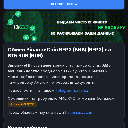
Показать все
DASH
DASH
DASH
DASH
Toncoin
Toncoin
TON
TON
Dogecoin
Dogecoin
DOGE
DOGE
TRX
TRX
TRON
TRON
Bitcoin Cash
Bitcoin Cash
BCH
BCH
Обмен BinanceCoin BEP2 (BNB) (BEP2) на
BinanceCoin
BinanceCoin
BEP20
BEP20
ВТБ RUB (RUB)
Ether Classic
Ether Classic
ETC
ETC
Внимание! В последнее время участились случаи
AML-
Solana
Solana
SOL
SOL
мошенничества
среди обменных пунктов. Обменник
может заблокировать ваши средства, ссылаясь
Ripple
Ripple
XRP
XRP
на «проверку AML», и потребовать документы.
ЭЛЕКТРОННЫЕ ДЕНЬГИ
Подробности — в нашем
Telegram-канале
.
Paxum
Paxum
USD
USD
Обменники, не требующие AML/KYC, отмечены бейджем
.
★ Без AML/KYC
Perfect Money
Perfect Money
USD
USD
Перед обменом изучите наши
Рекомендации
.
Payoneer
Payoneer
USD
USD
PayPal
PayPal
USD
USD