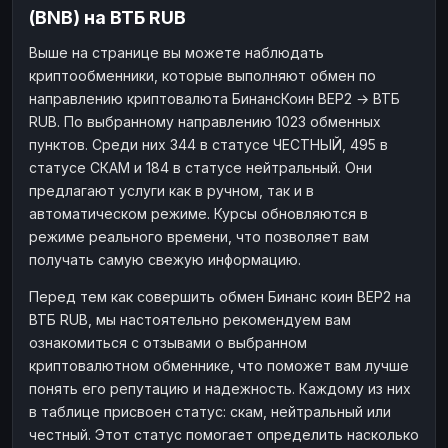
(BNB) на ВТБ RUB
Наличные
Наличные
RUB
RUB
Выше на странице вы можете наблюдать
Наличные
Наличные
USD
USD
криптообменники, которые выполняют обмен по
Наличные
Наличные
KZT
KZT
направлению криптовалюта БинансКоин BEP2 → ВТБ
RUB. По выбранному направлению 1023 обменных
пунктов. Среди них 344 в статусе ЧЕСТНЫЙ, 495 в
статусе СКАМ и 184 в статусе нейтральный. Они
предлагают услуги как в ручном, так и в
автоматическом режиме. Курсы обновляются в
режиме реального времени, что позволяет вам
получать самую свежую информацию.
Перед тем как совершить обмен Бинанс коин BEP2 на
ВТБ RUB, мы настоятельно рекомендуем вам
ознакомиться с отзывами о выбранном
криптовалютном обменнике, что поможет вам лучше
понять его репутацию и надежность. Каждому из них
в таблице присвоен статус: скам, нейтральный или
честный. Этот статус помогает определить насколько