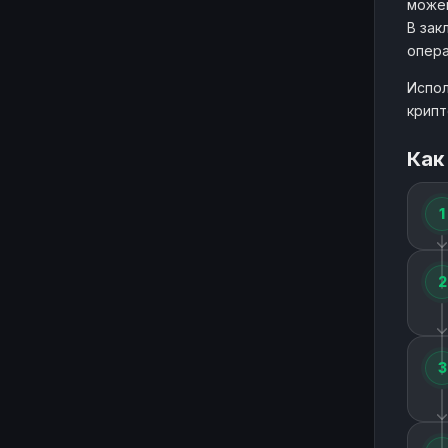
можем
В зак
опера
Испол
крипт
Как
1
2
3