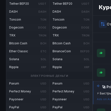
Tether BEP20
Tether BEP20
USDT
USDT
Кур
DASH
DASH
DASH
DASH
Toncoin
Toncoin
TON
TON
О
Dogecoin
Dogecoin
DOGE
DOGE
TRX
TRX
TRON
TRON
Bitcoin Cash
Bitcoin Cash
BCH
BCH
Ether Classic
BinanceCoin
ETC
BEP20
Solana
Solana
SOL
SOL
Ripple
Ripple
XRP
XRP
ЭЛЕКТРОННЫЕ ДЕНЬГИ
Paxum
Paxum
USD
USD
🚀 P
Perfect Money
Perfect Money
USD
USD
⚡ Быстры
Ads on An
Payoneer
Payoneer
USD
USD
PayPal
PayPal
USD
USD