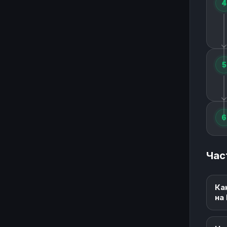
4
5
6
Час
Ка
на 