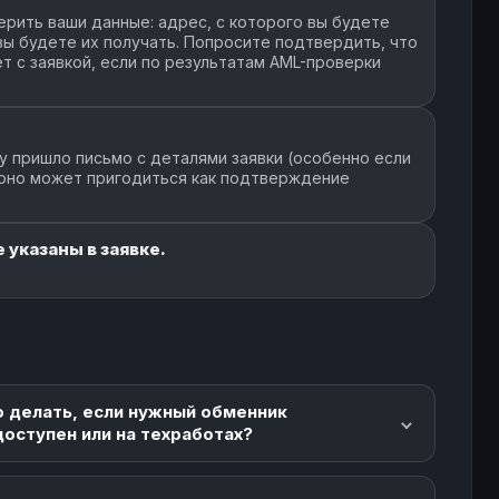
рить ваши данные: адрес, с которого вы будете
 вы будете их получать. Попросите подтвердить, что
51164 ETC
- $
33
5510
т с заявкой, если по результатам AML-проверки
15734 ETC
159K+ $
679
18843
у пришло письмо с деталями заявки (особенно если
 оно может пригодиться как подтверждение
6897 ETC
- $
271
7118
 указаны в заявке.
79948 ETC
304K+ $
15
770
097995 ETC
21.5K+ $
262
1747
о делать, если нужный обменник
982769 ETC
3.7K+ $
доступен или на техработах?
49
370