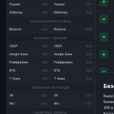
Payeer
Payeer
USD
USD
ЮMoney
ЮMoney
RUB
RUB
БАЛАНСЫ КРИПТОБИРЖ
Binance
Binance
RUB
RUB
ИНТЕРНЕТ БАНКИНГ
СБЕР
СБЕР
RUB
RUB
Альфа-Банк
Альфа-Банк
RUB
RUB
Райффайзен
Райффайзен
RUB
RUB
ВТБ
ВТБ
RUB
RUB
Т-Банк
Т-Банк
RUB
RUB
Без
ДЕНЕЖНЫЕ ПЕРЕВОДЫ
ЗК
ЗК
Выше 
USD
USD
Бинан
WU
WU
USD
USD
495 в
НАЛИЧНЫЕ ДЕНЬГИ
Курсы