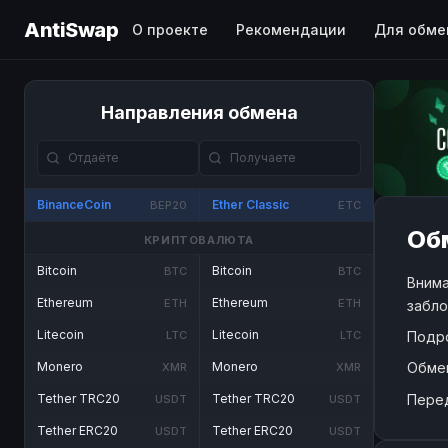
AntiSwap
О проекте
Рекомендации
Для обме
Направления обмена
BinanceCoin
Ether Classic
BEP20
ETC
Обм
КРИПТОВАЛЮТА
Bitcoin
Bitcoin
BTC
BTC
Внима
Ethereum
Ethereum
ETH
ETH
забло
Litecoin
Litecoin
Подр
LTC
LTC
Обме
Monero
Monero
XMR
XMR
Пере
Tether TRC20
Tether TRC20
USDT
USDT
Tether ERC20
Tether ERC20
USDT
USDT