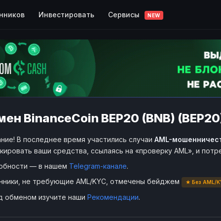
Сервисы
нников
Инвестировать
NEW
ен BinanceCoin BEP20 (BNB) (BEP20) 
ние! В последнее время участились случаи
AML-мошенничес
кировать ваши средства, ссылаясь на «проверку AML», и пот
обности — в нашем
Telegram-канале
.
нники, не требующие AML/KYC, отмечены бейджем
★ Без AML/K
д обменом изучите наши
Рекомендации
.