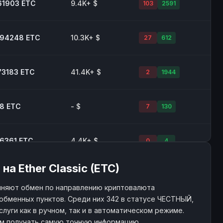
61903 ETC
9.4K+ $
103
2591
094248 ETC
10.3K+ $
27
612
73183 ETC
41.4K+ $
2
1944
78 ETC
- $
7
130
56361 ETC
4.4K+ $
0
4
а Ether Classic (ETC)
245 ETC
6.4K+ $
16
784
лняют обмен по направлению криптовалюта
 обменных пунктов. Среди них 342 в статусе ЧЕСТНЫЙ,
92166 ETC
765 $
21
752
слуги как в ручном, так и в автоматическом режиме.
ам получать самую точную информацию.