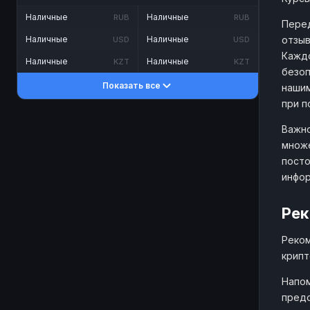
Наличные
Наличные
RUB
RUB
Перед
отзыв
Наличные
Наличные
USD
USD
Каждо
Наличные
Наличные
KZT
KZT
безоп
Показать все
нашим
при п
Важно
множе
посто
инфо
Рек
Реком
крипт
Напом
предо