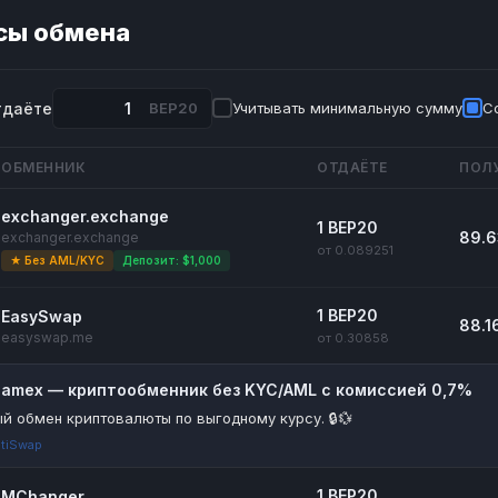
сы обмена
тдаёте
BEP20
Учитывать минимальную сумму
С
ОБМЕННИК
ОТДАЁТЕ
ПОЛ
exchanger.exchange
1 BEP20
89.6
exchanger.exchange
от 0.089251
★ Без AML/KYC
Депозит: $1,000
1 BEP20
EasySwap
88.1
easyswap.me
от 0.30858
riamex — криптообменник без KYC/AML с комиссией 0,7%
й обмен криптовалюты по выгодному курсу. 🔒💱
tiSwap
1 BEP20
MChanger