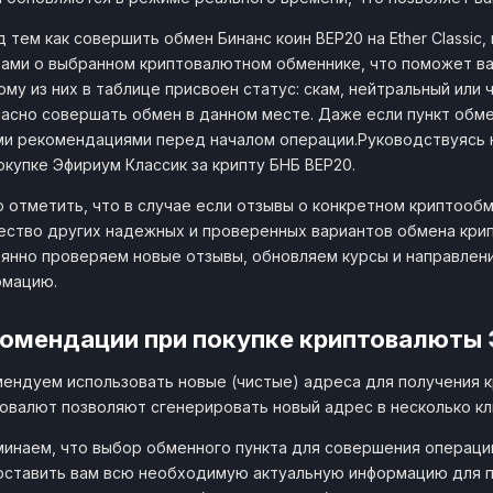
1 BEP20
Bitality
 тем как совершить обмен Бинанс коин BEP20 на Ether Classi
91.4
bitality.cc
от 62
ами о выбранном криптовалютном обменнике, что поможет ва
му из них в таблице присвоен статус: скам, нейтральный или
1 BEP20
ТокенТрейд
асно совершать обмен в данном месте. Даже если пункт обме
91.2
tokentrade.vip
от 1.644265
и рекомендациями перед началом операции.Руководствуясь 
окупке Эфириум Классик за крипту БНБ BEP20.
1 BEP20
Enter-Change
91.4
 отметить, что в случае если отзывы о конкретном криптообм
enter-change.com
от 4.122045
ство других надежных и проверенных вариантов обмена крип
янно проверяем новые отзывы, обновляем курсы и направлен
1 BEP20
CryptoGin
91.4
рмацию.
cryptogin.cc
от 12
омендации при покупке криптовалюты
1 BEP20
CosmoChanger
91.3
cosmochanger.cc
от 21
ендуем использовать новые (чистые) адреса для получения 
овалют позволяют сгенерировать новый адрес в несколько кл
1 BEP20
Bitsz
91.3
bitsz.io
от 8.396122
инаем, что выбор обменного пункта для совершения операции
ставить вам всю необходимую актуальную информацию для п
1 BEP20
Kupitman