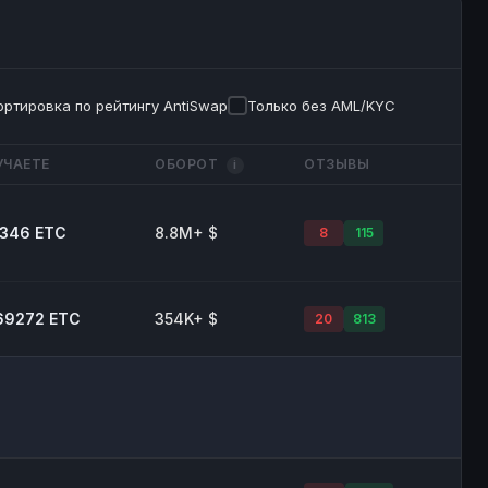
ортировка по рейтингу AntiSwap
Только без AML/KYC
УЧАЕТЕ
ОБОРОТ
ОТЗЫВЫ
i
346 ETC
8.8M+ $
8
115
69272 ETC
354K+ $
20
813