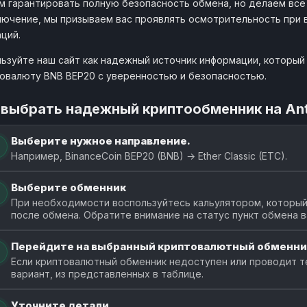
 гарантировать полную безопасность обмена, но делаем все
91.3
kupitman.pro
от 5
лючение, мы призываем вас проявлять осмотрительность при
ций.
1 BEP20
SwapGate
91.3
ьзуйте наш сайт как надежный источник информации, который п
swapgate.io
от 8.396743
овалюту BNB BEP20 с уверенностью и безопасностью.
1 BEP20
LovanPay
91.3
 выбрать надежный криптообменник на An
lovanpay.org
от 16
Выберите нужное направление.
1 BEP20
CryptoMonitor
91.2
cryptomonitor.info
Например, BinanceCoin BEP20 (BNB) → Ether Classic (ETC).
от 5.877108
Выберите обменник
1 BEP20
Kursov24
91.2
kursov24.org
При необходимости воспользуйтесь кальулятором, который п
от 8.248718
после обмена. Обратите внимание на статус пункт обмена 
1 BEP20
EasyBit
91.0
Перейдите на выбранный криптовалютный обменни
easybit.com
от 0.05044
Если криптовалютный обменник недоступен или проводит т
вариант, из представленных в таблице.
1 BEP20
Global-Ex
91.0
global-ex.cc
от 0
Уточните детали