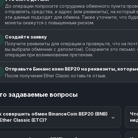
До операции попросите сотрудника обменного пункта прове
1 BEP20
FloatChange
отправлять средства, и адрес (или реквизиты), на который
90.6
floatchange.com
эти данные подходят для обмена. Также уточните, что буде
от 0.05509
монеты окажутся с повышенным риском.
1 BEP20
Касса
90.5
Создайте заявку
kassa.cc
от 2.3
Получите реквизиты для операции и проверьте, что на почт
вы выбрали обменник с депозитом). Сохраните это письмо:
1 BEP20
X-Pay
операции при возникновении претензии.
90.3
x-pay.com
от 1.051246
Отправьте Бинанс коин BEP20 на реквезиты, которые
1 BEP20
Fswap
После получения Ether Classic оставьте отзыв.
90.1
fswap.io
от 0.36
то задаваемые вопросы
1 BEP20
Swop
90.
swop.is
от 0.004995
к совершить обмен BinanceCoin BEP20 (BNB)
Чт
1 BEP20
BTCRotor
89.
Ether Classic (ETC)?
не
btcrotor.net
от 0.0666
1 BEP20