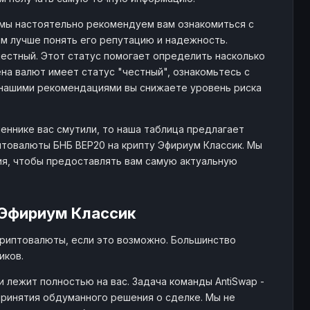
c, мы настоятельно рекомендуем вам ознакомиться с
08139 ETC
11.5K+ $
107
3303
м лучше понять его репутацию и надежность.
 честный. Этот статус помогает определить насколько
на валют имеет статус "честный", ознакомьтесь с
26167 ETC
432K+ $
9
2690
нашими рекомендациями вы снижаете уровень риска
59302 ETC
- $
86
1723
еннике вас смутили, то наша таблица предлагает
товалюты БНБ BEP20 на крипту Эфириум Классик. Мы
ия, чтобы предоставлять вам самую актуальную
45898 ETC
- $
104
1447
 Эфириум Классик
84131 ETC
- $
60
1806
криптовалюты, если это возможно. Большинство
иков.
6967 ETC
- $
18
451
 лежит полностью на вас. Задача команды AntiSwap -
ринятия обдуманного решения о сделке. Мы не