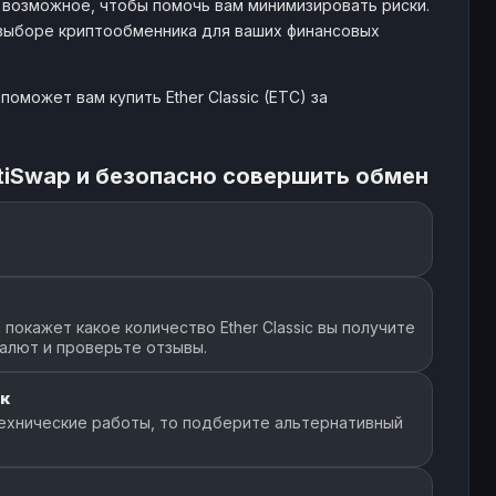
 возможное, чтобы помочь вам минимизировать риски.
67985 ETC
- $
165
4595
 выборе криптообменника для ваших финансовых
4362 ETC
- $
55
847
оможет вам купить Ether Classic (ETC) за
28091 ETC
- $
54
1966
tiSwap и безопасно совершить обмен
43491 ETC
- $
7
240
03187 ETC
- $
72
1385
окажет какое количество Ether Classic вы получите
валют и проверьте отзывы.
72678 ETC
- $
154
723
к
ехнические работы, то подберите альтернативный
6275 ETC
- $
258
3501