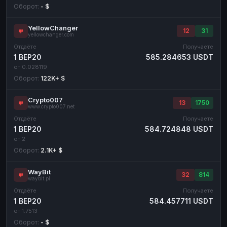
Оборот:
- $
YellowChanger
12
31
yellowchanger.com
Отдаёте
Получаете
1 BEP20
585.284653 USDT
от 0.028119
Оборот:
122K+ $
Crypto007
13
1750
www.crypto007.net
Отдаёте
Получаете
1 BEP20
584.724848 USDT
от 2
Оборот:
2.1K+ $
WayBit
32
814
waybit.pl
Отдаёте
Получаете
1 BEP20
584.457711 USDT
от 1.7513
Оборот:
- $