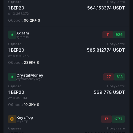
Отдаёте
Получаете
1 BEP20
564.153374 USDT
от 0.366372
Оборот:
90.2K+ $
Xgram
11
926
xgram.io
Отдаёте
Получаете
1 BEP20
585.812774 USDT
от 8.679736
Оборот:
239K+ $
CrystalMoney
27
613
crystalmoney.org
Отдаёте
Получаете
1 BEP20
569.778 USDT
от 0.351014
Оборот:
10.3K+ $
KeysTop
17
1777
keys.top
Отдаёте
Получаете