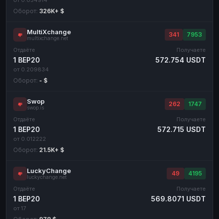
Оборот:
326K+ $
MultiXchange
341
7953
multixchange.net
Отдаёте
Получаете
1 BEP20
572.754 USDT
от 0.209834
Оборот:
- $
Swop
262
1747
swop.is
Отдаёте
Получаете
1 BEP20
572.715 USDT
от 0.012222
Оборот:
21.5K+ $
LuckyChange
49
4195
luckychange.net
Отдаёте
Получаете
1 BEP20
569.8071 USDT
от 17