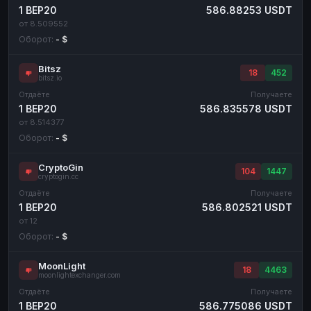
1 BEP20
586.88253 USDT
от 8.509552
Оборот:
- $
Bitsz
18
452
bitsz.io
Отдаёте
Получаете
1 BEP20
586.835578 USDT
от 8.514377
Оборот:
- $
CryptoGin
104
1447
cryptogin.cc
Отдаёте
Получаете
1 BEP20
586.802521 USDT
от 12
Оборот:
- $
MoonLight
18
4463
moonlightexchanger.com
Отдаёте
Получаете
1 BEP20
586.775086 USDT