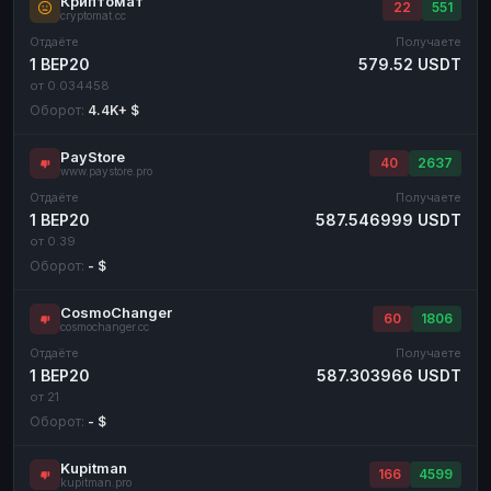
Криптомат
22
551
cryptomat.cc
Отдаёте
Получаете
1 BEP20
579.52 USDT
от 0.034458
Оборот:
4.4K+ $
PayStore
40
2637
www.paystore.pro
Отдаёте
Получаете
1 BEP20
587.546999 USDT
от 0.39
Оборот:
- $
CosmoChanger
60
1806
cosmochanger.cc
Отдаёте
Получаете
1 BEP20
587.303966 USDT
от 21
Оборот:
- $
Kupitman
166
4599
kupitman.pro