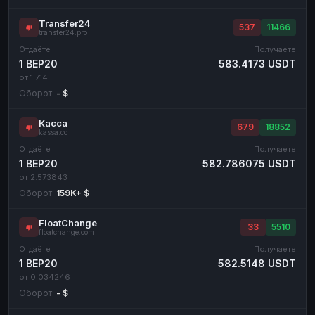
Transfer24
537
11466
transfer24.pro
Отдаёте
Получаете
1 BEP20
583.4173 USDT
от 1.714
Оборот:
- $
Касса
679
18852
kassa.cc
Отдаёте
Получаете
1 BEP20
582.786075 USDT
от 2.573843
Оборот:
159K+ $
FloatChange
33
5510
floatchange.com
Отдаёте
Получаете
1 BEP20
582.5148 USDT
от 0.034246
Оборот:
- $