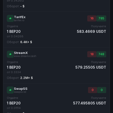
от 0.342612
Оборот:
- $
TarifEx
16
785
tarifex.io
Отдаёте
Получаете
1 BEP20
583.4669 USDT
от 0.04268
Оборот:
6.4K+ $
StreamX
18
748
www.streamx.cash
Отдаёте
Получаете
1 BEP20
579.25505 USDT
от 0.3334
Оборот:
2.2M+ $
SwapSS
0
0
swapss.lol
Отдаёте
Получаете
1 BEP20
577.495805 USDT
от 0.01114