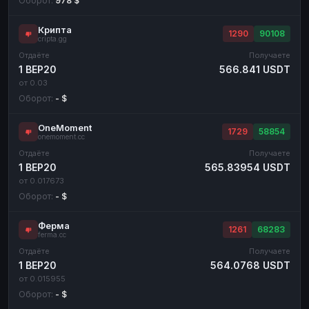
Оборот:
978 $
Крипта
1290
90108
cripta.gg
Отдаёте
Получаете
1 BEP20
566.841 USDT
от 0.03
Оборот:
- $
OneMoment
1729
58854
onemoment.cc
Отдаёте
Получаете
1 BEP20
565.83954 USDT
от 0.017673
Оборот:
- $
Ферма
1261
68283
ferma.cc
Отдаёте
Получаете
1 BEP20
564.0768 USDT
от 0.015955
Оборот:
- $