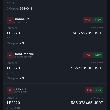
от 5.5
Оборот:
669K+ $
Global-Ex
258
3501
global-ex.cc
Отдаёте
Получаете
1 BEP20
586.52289 USDT
от 9
Оборот:
- $
CoinCraddle
74
2481
coincraddle.com
Отдаёте
Получаете
1 BEP20
585.518986 USDT
от 17
Оборот:
- $
EasyBit
154
724
easybit.com
Отдаёте
Получаете
1 BEP20
585.373465 USDT
от 0.05111