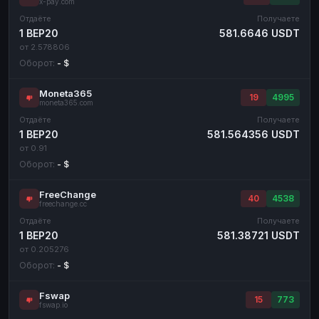
x-pay.com
Отдаёте
Получаете
1 BEP20
581.6646 USDT
от 2.578806
Оборот:
- $
Moneta365
19
4995
moneta365.com
Отдаёте
Получаете
1 BEP20
581.564356 USDT
от 0.91
Оборот:
- $
FreeChange
40
4538
freechange.cc
Отдаёте
Получаете
1 BEP20
581.38721 USDT
от 0.205276
Оборот:
- $
Fswap
15
773
fswap.io