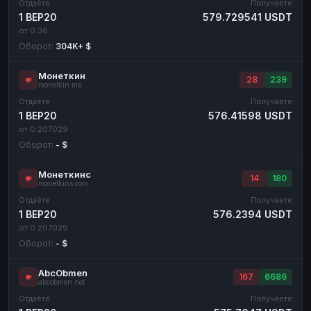
Отдаёте
Получаете
1 BEP20
579.729541 USDT
от 0.36
Оборот:
304K+ $
Монеткин
28
239
monetkin.me
Отдаёте
Получаете
1 BEP20
576.41598 USDT
от 0.207029
Оборот:
- $
Монеткинс
14
180
monetkins.com
Отдаёте
Получаете
1 BEP20
576.2394 USDT
от 0.207029
Оборот:
- $
AbcObmen
167
6686
abcobmen.net
Отдаёте
Получаете