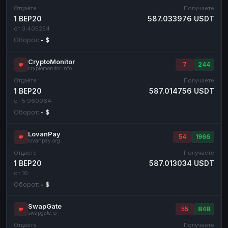
Отдаёте
Получаете
1 BEP20
587.033976 USDT
от 3.405254
Оборот:
- $
CryptoMonitor
7
244
cryptomonitor.info
Отдаёте
Получаете
1 BEP20
587.014756 USDT
от 5.960064
Оборот:
- $
LovanPay
54
1966
lovanpay.org
Отдаёте
Получаете
1 BEP20
587.013034 USDT
от 16
Оборот:
- $
SwapGate
55
848
swapgate.io
Отдаёте
Получаете