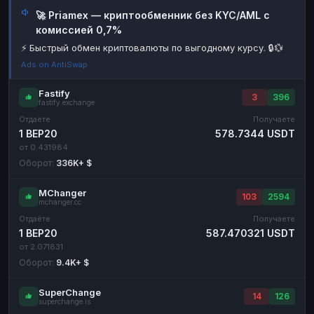
🚀 Priamex — криптообменник без KYC/AML с
Наличные
Наличные
RUB
RUB
комиссией 0,7%
Наличные
Наличные
USD
USD
⚡ Быстрый обмен криптовалюты по выгодному курсу. 🔒💱
Наличные
Наличные
KZT
KZT
Ads on AntiSwap
Fastify
3
396
fastify.exchange
Отдаёте
Получаете
1 BEP20
578.7344 USDT
от 0.431984
Оборот:
336K+ $
MChanger
103
2594
mchanger.cc
Отдаёте
Получаете
1 BEP20
587.470321 USDT
от 2.071831
Оборот:
9.4K+ $
SuperChange
14
126
superchange.is