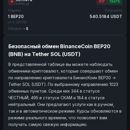
417
13475
kotleta.gg
Отдаёте
Получаете
1 BEP20
540.5184 USDT
от 0.027751
Оборот:
- $
Безопасный обмен BinanceCoin BEP20
(BNB) на Tether SOL (USDT)
В представленной таблице вы можете наблюдать
обменники криптовалют, которые совершают обмен
по направлению криптовалюта БинансКоин BEP20 →
Tether SOL (USDT). По выбранному направлению 1023
обменных пунктов. Среди них 344 в статусе
ЧЕСТНЫЙ, 495 в статусе СКАМ и 184 в статусе
нейтральный. Они предлагают услуги как в ручном,
так и в автоматическом режиме. Курсы обновляются в
режиме реального времени, что позволяет вам
получать самую свежую информацию.