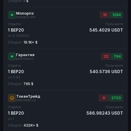
Оборот:
- $
Monopriz
10
1284
monopriz.com
Отдаёте
Получаете
1 BEP20
545.4029 USDT
от 0.036603
Оборот:
19.1K+ $
Гарантия
22
764
garantiya.cc
Отдаёте
Получаете
1 BEP20
540.5736 USDT
от 0.03
Оборот:
765 $
ТокенТрейд
9
2703
tokentrade.vip
Отдаёте
Получаете
1 BEP20
586.98243 USDT
от 1
Оборот:
432K+ $