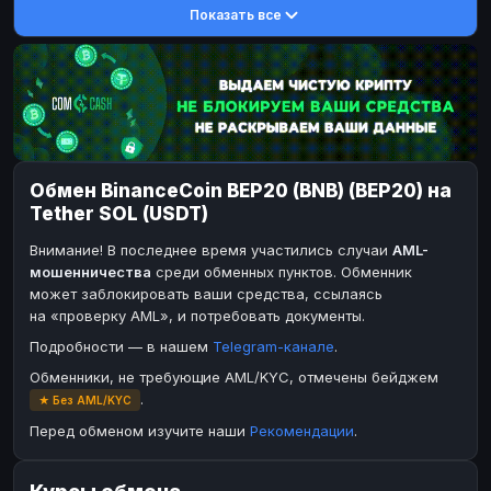
Показать все
DASH
DASH
DASH
DASH
Toncoin
Toncoin
TON
TON
Dogecoin
Dogecoin
DOGE
DOGE
TRX
TRX
TRON
TRON
Bitcoin Cash
Bitcoin Cash
BCH
BCH
Обмен BinanceCoin BEP20 (BNB) (BEP20) на
Ether Classic
BinanceCoin
ETC
BEP20
Tether SOL (USDT)
Solana
Ether Classic
SOL
ETC
Внимание! В последнее время участились случаи
AML-
Ripple
Solana
XRP
SOL
мошенничества
среди обменных пунктов. Обменник
может заблокировать ваши средства, ссылаясь
Ripple
XRP
на «проверку AML», и потребовать документы.
ЭЛЕКТРОННЫЕ ДЕНЬГИ
Подробности — в нашем
Telegram-канале
.
Paxum
Paxum
USD
USD
Обменники, не требующие AML/KYC, отмечены бейджем
.
★ Без AML/KYC
Perfect Money
Perfect Money
USD
USD
Перед обменом изучите наши
Рекомендации
.
Payoneer
Payoneer
USD
USD
PayPal
PayPal
USD
USD