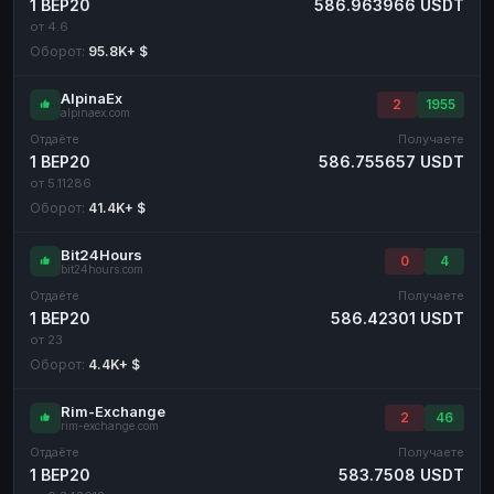
1 BEP20
586.963966 USDT
от 4.6
Оборот:
95.8K+ $
AlpinaEx
2
1955
alpinaex.com
Отдаёте
Получаете
1 BEP20
586.755657 USDT
от 5.11286
Оборот:
41.4K+ $
Bit24Hours
0
4
bit24hours.com
Отдаёте
Получаете
1 BEP20
586.42301 USDT
от 23
Оборот:
4.4K+ $
Rim-Exchange
2
46
rim-exchange.com
Отдаёте
Получаете
1 BEP20
583.7508 USDT