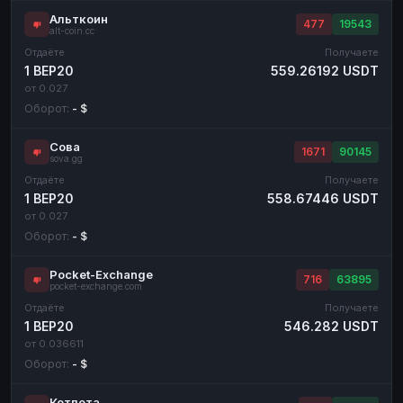
Альткоин
477
19543
alt-coin.cc
Отдаёте
Получаете
1 BEP20
559.26192 USDT
от 0.027
Оборот:
- $
Сова
1671
90145
sova.gg
Отдаёте
Получаете
1 BEP20
558.67446 USDT
от 0.027
Оборот:
- $
Pocket-Exchange
716
63895
pocket-exchange.com
Отдаёте
Получаете
1 BEP20
546.282 USDT
от 0.036611
Оборот:
- $
Котлета