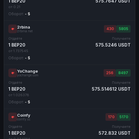
1 BEP20
575.7647 USDT
от 0.21
Оборот:
- $
2rbina
430
5805
2rbina.net
Отдаёте
Получаете
1 BEP20
575.5246 USDT
от 1.737545
Оборот:
- $
YoChange
256
8497
yochange.com
Отдаёте
Получаете
1 BEP20
575.514612 USDT
от 1.026378
Оборот:
- $
Coinfy
170
5170
coinfy.cc
Отдаёте
Получаете
1 BEP20
572.832 USDT
от 0.034914