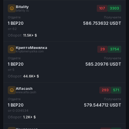
Bitality
107
3303
bitality.cc
Отдаёте
Получаете
1 BEP20
586.753632 USDT
от 62
Оборот:
11.5K+ $
КриптоМенялка
29
3754
kriptomenyalka.com
Отдаёте
Получаете
1 BEP20
585.20976 USDT
от 5
Оборот:
44.6K+ $
Alfacash
293
571
www.alfa.cash
Отдаёте
Получаете
1 BEP20
579.544712 USDT
от 0.034534
Оборот:
1.2K+ $