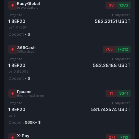
EasyGlobal
33
1283
easyglobal.org
Отдаёте
Получаете
1 BEP20
582.32151 USDT
от 1.717264
Оборот:
- $
365Cash
765
17212
365cash.co
Отдаёте
Получаете
1 BEP20
582.28188 USDT
от 0.85092
Оборот:
- $
Грааль
11
3341
thegrail.exchange
Отдаёте
Получаете
1 BEP20
581.742574 USDT
от 5
Оборот:
969K+ $
X-Pay
271
7119