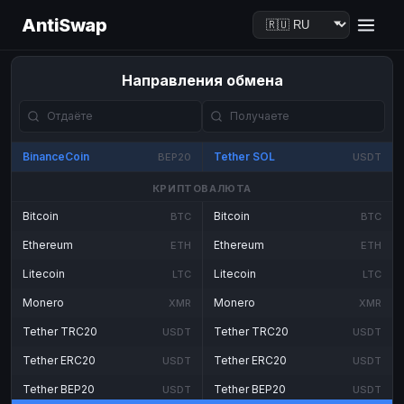
AntiSwap
Направления обмена
BinanceCoin
Tether SOL
BEP20
USDT
КРИПТОВАЛЮТА
Bitcoin
Bitcoin
BTC
BTC
Ethereum
Ethereum
ETH
ETH
Litecoin
Litecoin
LTC
LTC
Monero
Monero
XMR
XMR
Tether TRC20
Tether TRC20
USDT
USDT
Tether ERC20
Tether ERC20
USDT
USDT
Tether BEP20
Tether BEP20
USDT
USDT