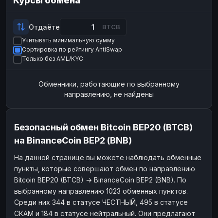
Курсы обмена
Payeer
Payeer
USD
USD
ЮMoney
ЮMoney
RUB
RUB
Отдаёте
BTCB
Учитывать минимальную сумму
БАЛАНСЫ КРИПТОБИРЖ
Сортировка по рейтингу AntiSwap
Binance
Binance
RUB
RUB
Только без AML/KYC
ИНТЕРНЕТ БАНКИНГ
Обменники, работающие по выбранному
СБЕР
СБЕР
RUB
RUB
направлению, не найдены
Альфа-Банк
Альфа-Банк
RUB
RUB
Райффайзен
Райффайзен
RUB
RUB
Безопасный обмен Bitcoin BEP20 (BTCB)
ВТБ
ВТБ
RUB
RUB
на BinanceCoin BEP2 (BNB)
Т-Банк
Т-Банк
RUB
RUB
На данной странице вы можете наблюдать обменные
пункты, которые совершают обмен по направлению
ДЕНЕЖНЫЕ ПЕРЕВОДЫ
Bitcoin BEP20 (BTCB) → BinanceCoin BEP2 (BNB). По
ЗК
ЗК
USD
USD
выбранному направлению 1023 обменных пунктов.
WU
WU
USD
USD
Среди них 344 в статусе ЧЕСТНЫЙ, 495 в статусе
СКАМ и 184 в статусе нейтральный. Они предлагают
НАЛИЧНЫЕ ДЕНЬГИ