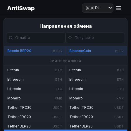
AntiSwap
Направления обмена
Bitcoin BEP20
BinanceCoin
BTCB
BEP2
КРИПТОВАЛЮТА
Bitcoin
Bitcoin
BTC
BTC
Ethereum
Ethereum
ETH
ETH
Litecoin
Litecoin
LTC
LTC
Monero
Monero
XMR
XMR
Tether TRC20
Tether TRC20
USDT
USDT
Tether ERC20
Tether ERC20
USDT
USDT
Tether BEP20
Tether BEP20
USDT
USDT