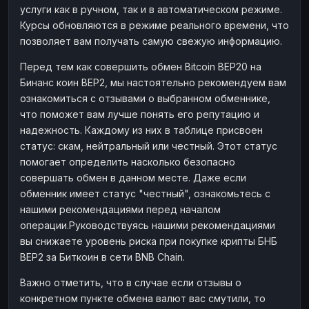
услуги как в ручном, так и в автоматическом режиме.
Наличные
Наличные
RUB
RUB
Курсы обновляются в режиме реального времени, что
Наличные
Наличные
позволяет вам получать самую свежую информацию.
USD
USD
Наличные
Наличные
KZT
KZT
Перед тем как совершить обмен Bitcoin BEP20 на
Бинанс коин BEP2, мы настоятельно рекомендуем вам
ознакомиться с отзывами о выбранном обменнике,
что поможет вам лучше понять его репутацию и
надежность. Каждому из них в таблице присвоен
статус: скам, нейтральный или честный. Этот статус
помогает определить насколько безопасно
совершать обмен в данном месте. Даже если
обменник имеет статус "честный", ознакомьтесь с
нашими рекомендациями перед началом
операции.Руководствуясь нашими рекомендациями
вы снижаете уровень риска при покупке крипты БНБ
BEP2 за Биткоин в сети BNB Chain.
Важно отметить, что в случае если отзывы о
конкретном пункте обмена валют вас смутили, то