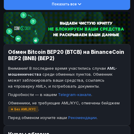
Показать все
DASH
DASH
DASH
DASH
Toncoin
Toncoin
TON
TON
Dogecoin
Dogecoin
DOGE
DOGE
TRX
TRX
TRON
TRON
Bitcoin Cash
Bitcoin Cash
BCH
BCH
Обмен Bitcoin BEP20 (BTCB) на BinanceCoin
BinanceCoin
BinanceCoin
BEP20
BEP20
BEP2 (BNB) (BEP2)
Ether Classic
Ether Classic
ETC
ETC
Внимание! В последнее время участились случаи
AML-
Solana
Solana
SOL
SOL
мошенничества
среди обменных пунктов. Обменник
может заблокировать ваши средства, ссылаясь
Ripple
Ripple
XRP
XRP
на «проверку AML», и потребовать документы.
ЭЛЕКТРОННЫЕ ДЕНЬГИ
Подробности — в нашем
Telegram-канале
.
Paxum
Paxum
USD
USD
Обменники, не требующие AML/KYC, отмечены бейджем
.
★ Без AML/KYC
Perfect Money
Perfect Money
USD
USD
Перед обменом изучите наши
Рекомендации
.
Payoneer
Payoneer
USD
USD
PayPal
PayPal
USD
USD