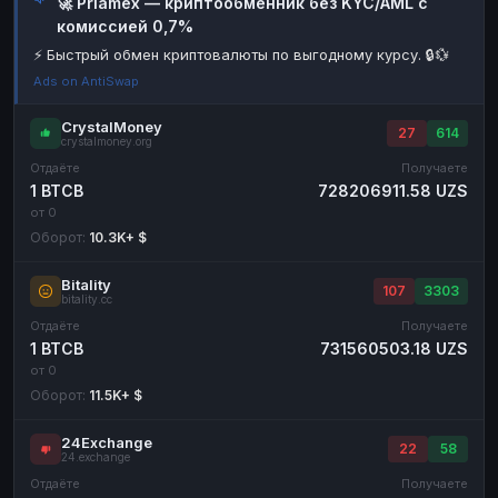
🚀 Priamex — криптообменник без KYC/AML с
комиссией 0,7%
Наличные
Наличные
RUB
RUB
⚡ Быстрый обмен криптовалюты по выгодному курсу. 🔒💱
Наличные
Наличные
USD
USD
Ads on AntiSwap
Наличные
Наличные
KZT
KZT
CrystalMoney
27
614
crystalmoney.org
Отдаёте
Получаете
1 BTCB
728206911.58 UZS
от 0
Оборот:
10.3K+ $
Bitality
107
3303
bitality.cc
Отдаёте
Получаете
1 BTCB
731560503.18 UZS
от 0
Оборот:
11.5K+ $
24Exchange
22
58
24.exchange
Отдаёте
Получаете