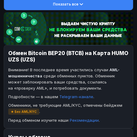
Показать все
DASH
DASH
DASH
DASH
Toncoin
Toncoin
TON
TON
Dogecoin
Dogecoin
DOGE
DOGE
TRX
TRX
TRON
TRON
Bitcoin Cash
Bitcoin Cash
BCH
BCH
Обмен Bitcoin BEP20 (BTCB) на Карта HUMO
BinanceCoin
BinanceCoin
BEP20
BEP20
UZS (UZS)
Ether Classic
Ether Classic
ETC
ETC
Внимание! В последнее время участились случаи
AML-
Solana
Solana
SOL
SOL
мошенничества
среди обменных пунктов. Обменник
может заблокировать ваши средства, ссылаясь
Ripple
Ripple
XRP
XRP
на «проверку AML», и потребовать документы.
ЭЛЕКТРОННЫЕ ДЕНЬГИ
Подробности — в нашем
Telegram-канале
.
Paxum
Paxum
USD
USD
Обменники, не требующие AML/KYC, отмечены бейджем
.
★ Без AML/KYC
Perfect Money
Perfect Money
USD
USD
Перед обменом изучите наши
Рекомендации
.
Payoneer
Payoneer
USD
USD
PayPal
PayPal
USD
USD