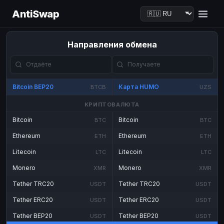
AntiSwap
Направления обмена
Bitcoin BEP20
Карта HUMO
BTCB
UZS
КРИПТОВАЛЮТА
Bitcoin
Bitcoin
BTC
BTC
Ethereum
Ethereum
ETH
ETH
Litecoin
Litecoin
LTC
LTC
Monero
Monero
XMR
XMR
Tether TRC20
Tether TRC20
USDT
USDT
Tether ERC20
Tether ERC20
USDT
USDT
Tether BEP20
Tether BEP20
USDT
USDT