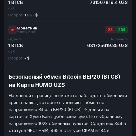
1 BTCB
731567819.4 UZS
от 0
Оборот:
1.3K+ $
Монеткин
28
239
monetkin.me
Отдаёте
Получаете
1 BTCB
681725619.35 UZS
от 0
Оборот:
- $
Безопасный обмен Bitcoin BEP20 (BTCB)
на Карта HUMO UZS
На данной странице вы можете наблюдать обменники
криптовалют, которые выполняют обмен по
направлению Bitcoin BEP20 (BTCB) → деньги на
карточке Хумо Банк (узбекский сум). По выбранному
направлению 1023 обменных пунктов. Среди них 344 в
статусе ЧЕСТНЫЙ, 495 в статусе СКАМ и 184 в