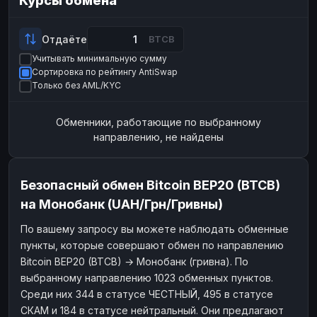
Курсы обмена
Payeer
Payeer
USD
USD
ЮMoney
ЮMoney
RUB
RUB
Отдаёте
BTCB
Учитывать минимальную сумму
БАЛАНСЫ КРИПТОБИРЖ
Сортировка по рейтингу AntiSwap
Binance
Binance
RUB
RUB
Только без AML/KYC
ИНТЕРНЕТ БАНКИНГ
Обменники, работающие по выбранному
СБЕР
СБЕР
RUB
RUB
направлению, не найдены
Альфа-Банк
Альфа-Банк
RUB
RUB
Райффайзен
Райффайзен
RUB
RUB
Безопасный обмен Bitcoin BEP20 (BTCB)
ВТБ
ВТБ
RUB
RUB
на Монобанк (UAH/Грн/Гривны)
Т-Банк
Т-Банк
RUB
RUB
По вашему запросу вы можете наблюдать обменные
пункты, которые совершают обмен по направлению
ДЕНЕЖНЫЕ ПЕРЕВОДЫ
Bitcoin BEP20 (BTCB) → Монобанк (гривна). По
ЗК
ЗК
USD
USD
выбранному направлению 1023 обменных пунктов.
WU
WU
USD
USD
Среди них 344 в статусе ЧЕСТНЫЙ, 495 в статусе
СКАМ и 184 в статусе нейтральный. Они предлагают
НАЛИЧНЫЕ ДЕНЬГИ