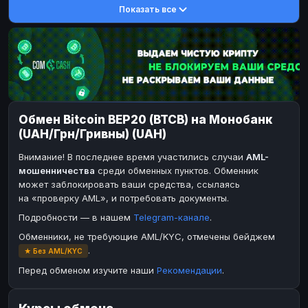
Показать все
DASH
DASH
DASH
DASH
Toncoin
Toncoin
TON
TON
Dogecoin
Dogecoin
DOGE
DOGE
TRX
TRX
TRON
TRON
Bitcoin Cash
Bitcoin Cash
BCH
BCH
Обмен Bitcoin BEP20 (BTCB) на Монобанк
BinanceCoin
BinanceCoin
BEP20
BEP20
(UAH/Грн/Гривны) (UAH)
Ether Classic
Ether Classic
ETC
ETC
Внимание! В последнее время участились случаи
AML-
Solana
Solana
SOL
SOL
мошенничества
среди обменных пунктов. Обменник
может заблокировать ваши средства, ссылаясь
Ripple
Ripple
XRP
XRP
на «проверку AML», и потребовать документы.
ЭЛЕКТРОННЫЕ ДЕНЬГИ
Подробности — в нашем
Telegram-канале
.
Paxum
Paxum
USD
USD
Обменники, не требующие AML/KYC, отмечены бейджем
.
★ Без AML/KYC
Perfect Money
Perfect Money
USD
USD
Перед обменом изучите наши
Рекомендации
.
Payoneer
Payoneer
USD
USD
PayPal
PayPal
USD
USD