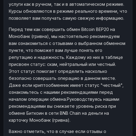
услуги как в ручном, так и в автоматическом режиме.
Наличные
Наличные
RUB
RUB
Курсы обновляются в режиме реального времени, что
Наличные
Наличные
позволяет вам получать самую свежую информацию.
USD
USD
Наличные
Наличные
KZT
KZT
Перед тем как совершить обмен Bitcoin BEP20 на
Монобанк (гривна), мы настоятельно рекомендуем
вам ознакомиться с отзывами о выбранном обменном
пункте, что поможет вам лучше понять его
репутацию и надежность. Каждому из них в таблице
присвоен статус: скам, нейтральный или честный.
Этот статус помогает определить насколько
безопасно совершать операцию в данном месте.
Даже если криптообменник имеет статус "честный",
ознакомьтесь с нашими рекомендациями перед
началом операции обмена.Руководствуясь нашими
рекомендациями вы снижаете уровень риска при
обмене Биткоин в сети BNB Chain на деньги на
карточку Монобанк (гривна).
Важно отметить, что в случае если отзывы о