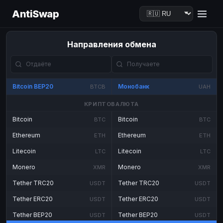
AntiSwap
Направления обмена
Bitcoin BEP20
Монобанк
BTCB
UAH
КРИПТОВАЛЮТА
Bitcoin
Bitcoin
BTC
BTC
Ethereum
Ethereum
ETH
ETH
Litecoin
Litecoin
LTC
LTC
Monero
Monero
XMR
XMR
Tether TRC20
Tether TRC20
USDT
USDT
Tether ERC20
Tether ERC20
USDT
USDT
Tether BEP20
Tether BEP20
USDT
USDT