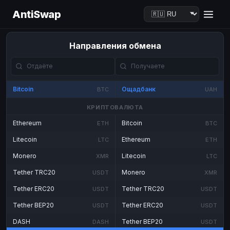
AntiSwap
Направления обмена
Bitcoin
Ощадбанк
BTC
UAH
КРИПТОВАЛЮТА
Ethereum
Bitcoin
ETH
BTC
Litecoin
Ethereum
LTC
ETH
Monero
Litecoin
XMR
LTC
Tether TRC20
Monero
USDT
XMR
Tether ERC20
Tether TRC20
USDT
USDT
Tether BEP20
Tether ERC20
USDT
USDT
DASH
Tether BEP20
DASH
USDT