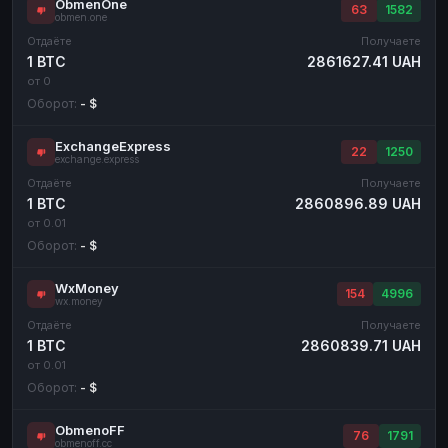
ObmenOne
63
1582
obmen.one
Отдаёте
Получаете
1 BTC
2861627.41 UAH
от 0
Оборот:
- $
ExchangeExpress
22
1250
exchange.express
Отдаёте
Получаете
1 BTC
2860896.89 UAH
от 0.01
Оборот:
- $
WxMoney
154
4996
wx.money
Отдаёте
Получаете
1 BTC
2860839.71 UAH
от 0.01
Оборот:
- $
ObmenoFF
76
1791
obmenoff.cc