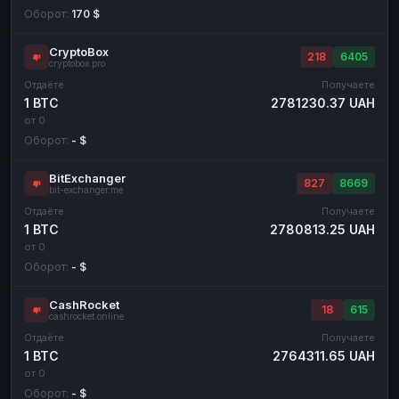
Оборот:
170 $
CryptoBox
218
6405
cryptobox.pro
Отдаёте
Получаете
1 BTC
2781230.37 UAH
от 0
Оборот:
- $
BitExchanger
827
8669
bit-exchanger.me
Отдаёте
Получаете
1 BTC
2780813.25 UAH
от 0
Оборот:
- $
CashRocket
18
615
cashrocket.online
Отдаёте
Получаете
1 BTC
2764311.65 UAH
от 0
Оборот:
- $