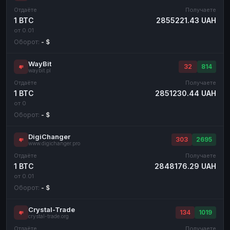
Отдаёте
Получаете
1 BTC
2855221.43 UAH
от 0.01
Оборот:
- $
WayBit
32
814
waybit.pl
Отдаёте
Получаете
1 BTC
2851230.44 UAH
от 0
Оборот:
- $
DigiChanger
303
2695
www.digichanger.pro
Отдаёте
Получаете
1 BTC
2848176.29 UAH
от 0.01
Оборот:
- $
Crystal-Trade
134
1019
crystal-trade.org
Отдаёте
Получаете