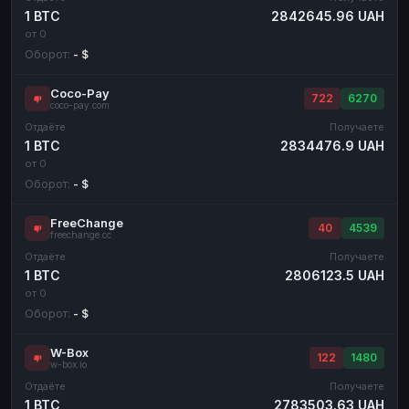
1 BTC
2842645.96 UAH
от 0
Оборот:
- $
Coco-Pay
722
6270
coco-pay.com
Отдаёте
Получаете
1 BTC
2834476.9 UAH
от 0
Оборот:
- $
FreeChange
40
4539
freechange.cc
Отдаёте
Получаете
1 BTC
2806123.5 UAH
от 0
Оборот:
- $
W-Box
122
1480
w-box.io
Отдаёте
Получаете
1 BTC
2783503.63 UAH