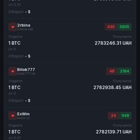
от 0.01
Оборот:
- $
2rbina
430
5805
2rbina.net
Отдаёте
Получаете
1 BTC
2783246.31 UAH
от 0
Оборот:
- $
Bitok777
48
2164
bitok777.net
Отдаёте
Получаете
1 BTC
2782938.45 UAH
от 0
Оборот:
- $
ExWm
24
948
exwm.cc
Отдаёте
Получаете
1 BTC
2782139.71 UAH
от 0.01