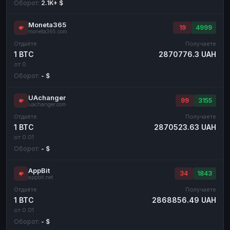
Оборот:
2.1K+ $
Moneta365
19
4999
moneta365.com
Отдаёте
Получаете
1 BTC
2870776.3 UAH
от 0
Оборот:
- $
UAchanger
99
3155
uachanger.com
Отдаёте
Получаете
1 BTC
2870523.63 UAH
от 0.01
Оборот:
- $
AppBit
34
1843
appbit.net
Отдаёте
Получаете
1 BTC
2868856.49 UAH
от 0.01
Оборот:
- $