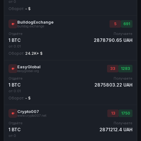
от 0
Оборот:
- $
BulldogExchange
5
691
bulldog.exchange
Отдаёте
Получаете
1 BTC
2878790.65 UAH
от 0.01
Оборот:
24.2K+ $
EasyGlobal
33
1283
easyglobal.org
Отдаёте
Получаете
1 BTC
2875803.22 UAH
от 0.01
Оборот:
- $
Crypto007
13
1750
www.crypto007.net
Отдаёте
Получаете
1 BTC
2871212.4 UAH
от 0