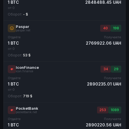
1 BTC
2848488.45 UAH
от 0
Оборот:
- $
Paspar
40
198
paspar.net
Отдаёте
Получаете
1 BTC
2769922.06 UAH
от 0
Оборот:
53 $
IconFinance
34
29
icon.finance
Отдаёте
Получаете
1 BTC
2890235.01 UAH
от 0
Оборот:
719 $
PocketBank
253
1089
pocketbank.net
Отдаёте
Получаете
1 BTC
2890220.56 UAH