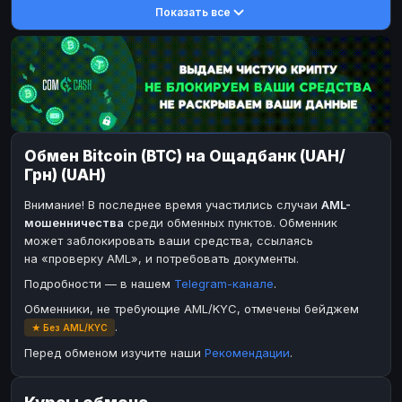
Показать все
Toncoin
DASH
TON
DASH
Dogecoin
Toncoin
DOGE
TON
TRX
Dogecoin
TRON
DOGE
Bitcoin Cash
TRX
BCH
TRON
BinanceCoin
Bitcoin Cash
BEP20
BCH
Обмен Bitcoin (BTC) на Ощадбанк (UAH/
Ether Classic
BinanceCoin
ETC
BEP20
Грн) (UAH)
Solana
Ether Classic
SOL
ETC
Внимание! В последнее время участились случаи
AML-
Ripple
Solana
XRP
SOL
мошенничества
среди обменных пунктов. Обменник
может заблокировать ваши средства, ссылаясь
Ripple
XRP
на «проверку AML», и потребовать документы.
ЭЛЕКТРОННЫЕ ДЕНЬГИ
Подробности — в нашем
Telegram-канале
.
Paxum
Paxum
USD
USD
Обменники, не требующие AML/KYC, отмечены бейджем
.
★ Без AML/KYC
Perfect Money
Perfect Money
USD
USD
Перед обменом изучите наши
Рекомендации
.
Payoneer
Payoneer
USD
USD
PayPal
PayPal
USD
USD