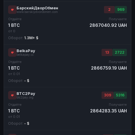
БарскийДворОбмен
2
969
www.barskiydvorobmen.com
Отдаёте
Получаете
1 BTC
2867040.92 UAH
от 0
Оборот:
1.3M+ $
BelkaPay
13
2722
belkapay.cc
Отдаёте
Получаете
1 BTC
2866759.19 UAH
от 0.01
Оборот:
- $
BTC2Pay
309
5316
btc2pay.org
Отдаёте
Получаете
1 BTC
2864283.35 UAH
от 0.01
Оборот:
- $