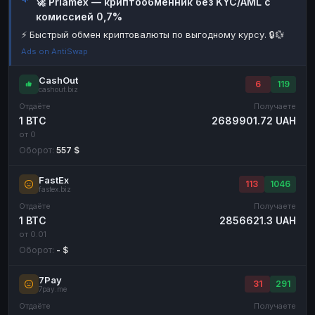
🚀 Priamex — криптообменник без KYC/AML с
комиссией 0,7%
Наличные
Наличные
RUB
RUB
⚡ Быстрый обмен криптовалюты по выгодному курсу. 🔒💱
Наличные
Наличные
USD
USD
Ads on AntiSwap
Наличные
Наличные
KZT
KZT
CashOut
6
119
cashout.biz
Отдаёте
Получаете
1 BTC
2689901.72 UAH
от 0
Оборот:
557 $
FastEx
113
1046
fastex.biz
Отдаёте
Получаете
1 BTC
2856621.3 UAH
от 0.01
Оборот:
- $
7Pay
31
291
7pay.me
Отдаёте
Получаете