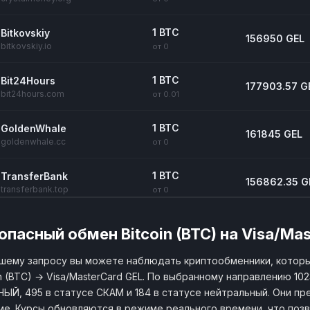
1 BTC
Bitkovskiy
156950 GEL
bitkovskiy.io
от 0
1 BTC
Bit24Hours
177903.57 G
bit24hours.com
от 0.01
1 BTC
GoldenWhale
161845 GEL
goldenwhale.cc
от 0
1 BTC
TransferBank
156862.35 G
transferbank.top
от 0
1 BTC
FastEx
164735.1 GEL
опасный обмен Bitcoin (BTC) на Visa/Ma
fastex.biz
от 0.01
шему запросу вы можете наблюдать криптообменники, котор
1 BTC
Bitality
in (BTC) → Visa/MasterCard GEL. По выбранному направлению 10
159228.87 G
bitality.cc
от 0
ЫЙ, 495 в статусе СКАМ и 184 в статусе нейтральный. Они пре
е. Курсы обновляются в режиме реального времени, что поз