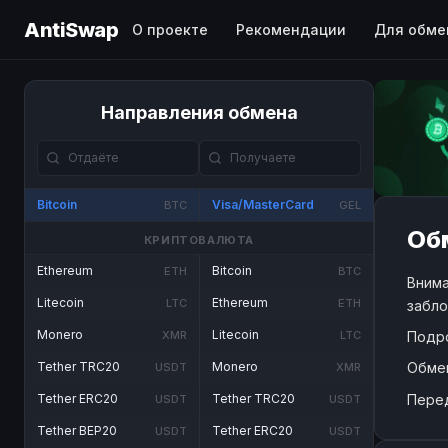
AntiSwap
О проекте
Рекомендации
Для обме
Направления обмена
Bitcoin
Visa/MasterCard
BTC
GEL
Обм
КРИПТОВАЛЮТА
Ethereum
Bitcoin
ETH
BTC
Внима
Litecoin
Ethereum
LTC
ETH
забло
Monero
Litecoin
Подр
XMR
LTC
Обме
Tether TRC20
Monero
USDT
XMR
Пере
Tether ERC20
Tether TRC20
USDT
USDT
Tether BEP20
Tether ERC20
USDT
USDT