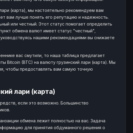
L
44.6K+ $
29
3756
 лари (карта), мы настоятельно рекомендуем вам
ет вам лучше понять его репутацию и надежность.
льный или честный. Этот статус помогает определить
EL
- $
45
1031
пункт обмена валют имеет статус "честный",
Руководствуясь нашими рекомендациями вы снижаете
EL
24.2K+ $
5
691
еннике вас смутили, то наша таблица предлагает
Bitcoin (BTC) на валюту грузинский лари (карта). Мы
L
- $
109
2516
ия, чтобы предоставлять вам самую точную
GEL
170 $
24
948
кий лари (карта)
редств, если это возможно. Большинство
EL
- $
13
2722
иков.
анзакции обмена лежит полностью на вас. Задача
информацию для принятия обдуманного решения о
EL
26.5K+ $
208
2565