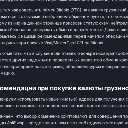
1 BTC
КриптоМенялка
156068.4 GE
kriptomenyalka.com
 тем как совершить обмен Bitcoin (BTC) на валюту грузинский
от 0.32
омиться с отзывами о выбранном обменном пункте, что помож
му из них на данной странице присвоен статус: скам, нейтра
1 BTC
BitokAi
173077.52 G
bitok.ai
лько безопасно совершать обмен в данном месте. Даже если 
от 0
омьтесь с нашими рекомендациями перед началом операции.
нь риска при покупке Visa/MasterCard GEL за Bitcoin.
1 BTC
BulldogExchange
166858.82 G
bulldog.exchange
от 0.01
 отметить, что в случае если отзывы о конкретном криптообм
ство других надежных и проверенных вариантов обмена крипты 
1 BTC
TJSpay
166636.2 GE
янно проверяем новые отзывы, обновляем курсы и направлен
tjspay.com
от 0.01
рмацию.
1 BTC
ExWm
166560.99 
омендации при покупке валюты грузинс
exwm.cc
от 0
ендуем использовать новые (чистые) адреса для получения с
1 BTC
BelkaPay
166243.91 G
овалют позволяют сгенерировать новый адрес в несколько кл
belkapay.cc
от 0
инаем, что выбор обменника криптовалют для совершения тр
1 BTC
ExBaza
ды AntiSwap - предоставить вам всю необходимую честную 
165894.73 G
exbaza.com
от 0.01