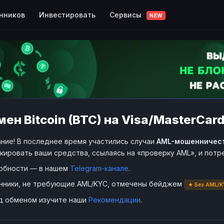
Сервисы
нников
Инвестировать
NEW
ен Bitcoin (BTC) на Visa/MasterCard
ние! В последнее время участились случаи
AML-мошенничес
кировать ваши средства, ссылаясь на «проверку AML», и пот
обности — в нашем
Telegram-канале
.
нники, не требующие AML/KYC, отмечены бейджем
★ Без AML/K
д обменом изучите наши
Рекомендации
.