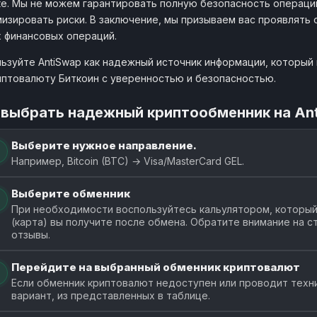
е. Мы не можем гарантировать полную безопасность операци
изировать риски. В заключение, мы призываем вас проявлять
1 BTC
Crystal-Trade
 финансовых операций.
165893.76 G
crystal-trade.org
от 0
ьзуйте AntiSwap как надежный источник информации, который 
иптовалюту Биткоин с уверенностью и безопасностью.
1 BTC
UAchanger
165756.91 G
uachanger.com
от 0
 выбрать надежный криптообменник на An
1 BTC
AppBit
165733.35 G
Выберите нужное направление.
appbit.net
от 0
Например, Bitcoin (BTC) → Visa/MasterCard GEL.
1 BTC
BTC2Pay
165433.89 G
Выберите обменник
btc2pay.org
от 0.01
При необходимости воспользуйтесь кальулятором, который 
(карта) вы получите после обмена. Обратите внимание на 
1 BTC
Bitok777
отзывы.
165329.47 G
bitok777.net
от 0.01
Перейдите на выбранный обменник криптовалют
1 BTC
2rbina
Если обменник криптовалют недоступен или проводит техн
165320.29 G
2rbina.net
от 0.01
вариант, из представленных в таблице.