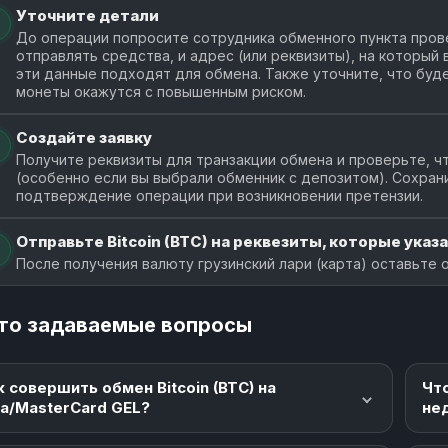
1 BTC
EasyGlobal
Уточните детали
164983.69 
easyglobal.org
от 0.01
До операции попросите сотрудника обменного пункта прове
отправлять средства, и адрес (или реквизиты), на который
эти данные подходят для обмена. Также уточните, что буде
1 BTC
ObmenoFF
монеты окажутся с повышенным риском.
164831.5 GE
obmenoff.cc
от 0.01
Создайте заявку
1 BTC
CashRocket
Получите реквизиты для транзакции обмена и проверьте, чт
164722.75 G
cashrocket.online
от 0.01
(особенно если вы выбрали обменник с депозитом). Сохран
подтверждение операции при возникновении претензии.
1 BTC
WxMoney
164440.65 
Отправьте Bitcoin (BTC) на реквезиты, которые указа
wx.money
от 0.01
После получения валюту грузинский лари (карта) оставьте 
1 BTC
ChangeProject
164400.39 
changeproject.bz
от 0.01
то задаваемые вопросы
1 BTC
FloatChange
164150.51 G
floatchange.com
от 0
к совершить обмен Bitcoin (BTC) на
Чт
sa/MasterCard GEL?
не
1 BTC
CoolCoin
163831.3 GE
coolcoin.best
от 0.01