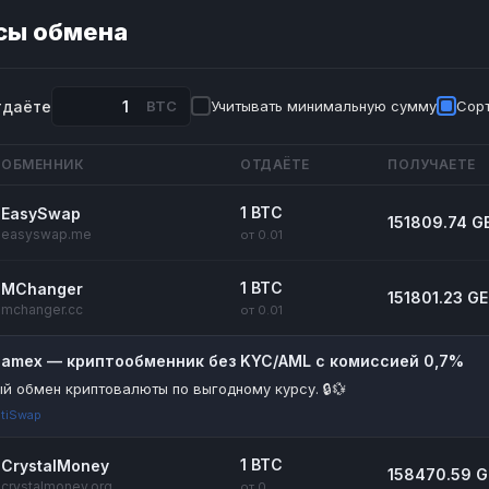
сы обмена
тдаёте
BTC
Учитывать минимальную сумму
Сорт
ОБМЕННИК
ОТДАЁТЕ
ПОЛУЧАЕТЕ
1 BTC
EasySwap
151809.74 G
easyswap.me
от 0.01
1 BTC
MChanger
151801.23 GE
mchanger.cc
от 0.01
riamex — криптообменник без KYC/AML с комиссией 0,7%
й обмен криптовалюты по выгодному курсу. 🔒💱
tiSwap
1 BTC
CrystalMoney
158470.59 G
crystalmoney.org
от 0