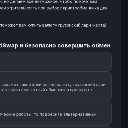
и, но делаем все возможное, чтобы помочь вам
 осмотрительность при выборе криптообменника для
EL
- $
134
1019
поможет вам купить валюту грузинский лари (карта)
EL
- $
99
3155
tiSwap и безопасно совершить обмен
EL
- $
34
1843
EL
- $
309
5316
покажет какое количество валюту грузинский лари
статус криптовалютный обменник и проверьте
EL
- $
48
2164
ические работы, то подберите альтернативный
EL
- $
430
5805