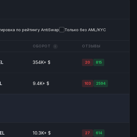
ировка по рейтингу AntiSwap
Только без AML/KYC
ОБОРОТ
ОТЗЫВЫ
i
EL
354K+ $
20
815
L
9.4K+ $
103
2594
EL
10.3K+ $
27
614