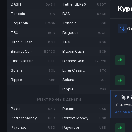
DASH
Tether BEP20
DASH
USDT
Кур
Toncoin
DASH
TON
DASH
Dogecoin
Toncoin
DOGE
TON
О
TRX
Dogecoin
TRON
DOGE
Bitcoin Cash
TRX
BCH
TRON
BinanceCoin
Bitcoin Cash
BEP20
BCH
Ether Classic
BinanceCoin
ETC
BEP20
Solana
Ether Classic
SOL
ETC
Ripple
Solana
XRP
SOL
Ripple
XRP
🚀 P
ЭЛЕКТРОННЫЕ ДЕНЬГИ
⚡ Быстры
Paxum
Paxum
USD
USD
Ads on An
Perfect Money
Perfect Money
USD
USD
Payoneer
Payoneer
USD
USD