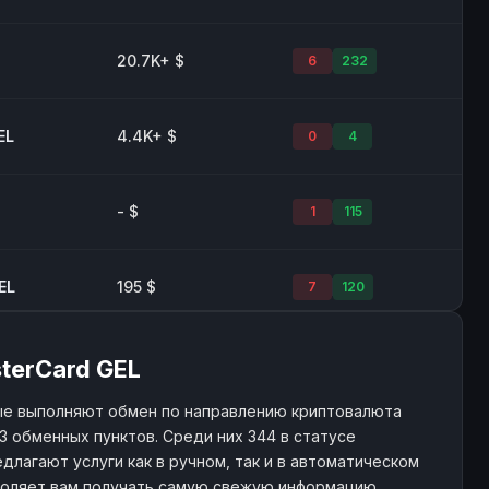
20.7K+ $
6
232
EL
4.4K+ $
0
4
- $
1
115
EL
195 $
7
120
- $
113
1046
sterCard GEL
ые выполняют обмен по направлению криптовалюта
23 обменных пунктов. Среди них 344 в статусе
EL
11.5K+ $
107
3303
длагают услуги как в ручном, так и в автоматическом
воляет вам получать самую свежую информацию.