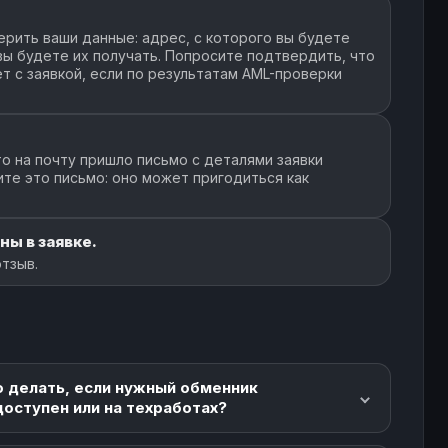
GEL
- $
33
1283
рить ваши данные: адрес, с которого вы будете
 вы будете их получать. Попросите подтвердить, что
т с заявкой, если по результатам AML-проверки
L
- $
76
1791
о на почту пришло письмо с деталями заявки
EL
- $
18
615
ите это письмо: оно может пригодиться как
GEL
- $
154
4996
ны в заявке.
отзыв.
GEL
- $
160
7863
EL
- $
33
5510
о делать, если нужный обменник
доступен или на техработах?
L
12.9K+ $
72
2988