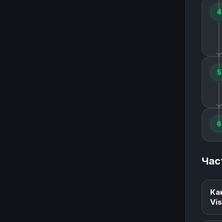
4
5
6
Час
Ка
Vi