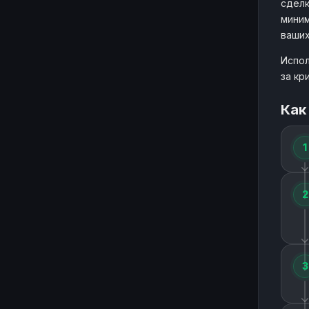
сделк
миним
ваших
Испол
за кр
Как
1
2
3