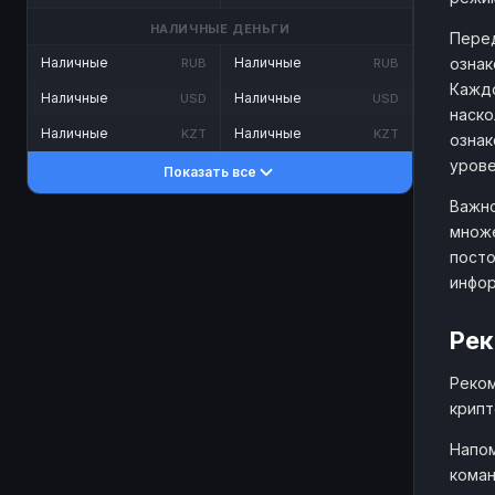
НАЛИЧНЫЕ ДЕНЬГИ
Перед
ознак
Наличные
Наличные
RUB
RUB
Каждо
Наличные
Наличные
USD
USD
наско
Наличные
Наличные
KZT
KZT
ознак
урове
Показать все
Важно
множе
посто
инфо
Рек
Реком
крипт
Напом
коман