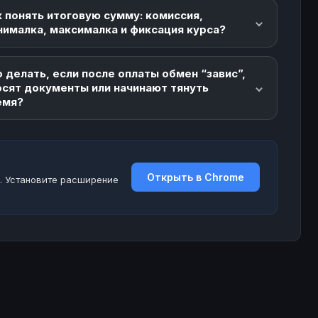
 понять итоговую сумму: комиссия,
нималка, максималка и фиксация курса?
EL
494K+ $
44
1721
 делать, если после оплаты обмен “завис”,
осят документы или начинают тянуть
EL
1.3K+ $
22
58
емя?
EL
- $
32
814
Открыть в Chrome
. Установите расширение
EL
- $
27
664
EL
- $
54
1966
EL
- $
104
1447