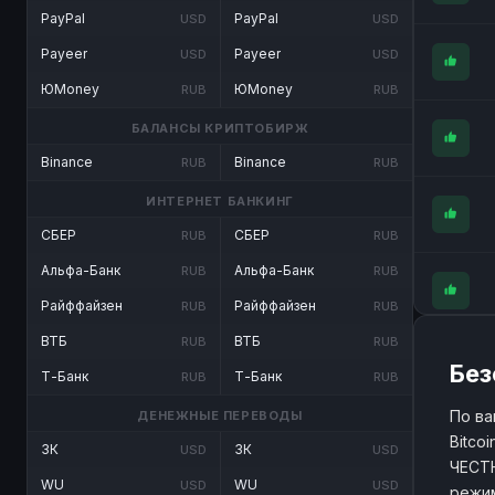
PayPal
PayPal
USD
USD
Payeer
Payeer
USD
USD
ЮMoney
ЮMoney
RUB
RUB
БАЛАНСЫ КРИПТОБИРЖ
Binance
Binance
RUB
RUB
ИНТЕРНЕТ БАНКИНГ
СБЕР
СБЕР
RUB
RUB
Альфа-Банк
Альфа-Банк
RUB
RUB
Райффайзен
Райффайзен
RUB
RUB
ВТБ
ВТБ
RUB
RUB
Без
Т-Банк
Т-Банк
RUB
RUB
По ва
ДЕНЕЖНЫЕ ПЕРЕВОДЫ
Bitco
ЗК
ЗК
USD
USD
ЧЕСТН
WU
WU
USD
USD
режим