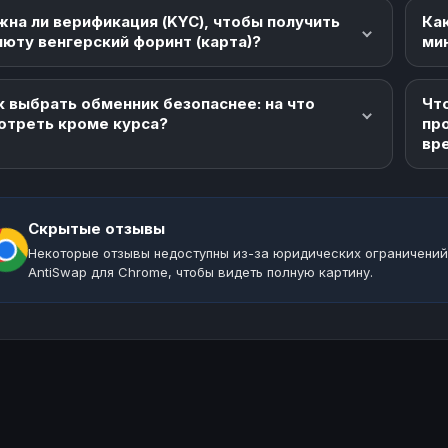
жна ли верификация (KYC), чтобы получить
Как
люту венгерский форинт (карта)?
ми
к выбрать обменник безопаснее: на что
Что
отреть кроме курса?
пр
вр
Скрытые отзывы
Некоторые отзывы недоступны из-за юридических ограничений
AntiSwap для Chrome, чтобы видеть полную картину.