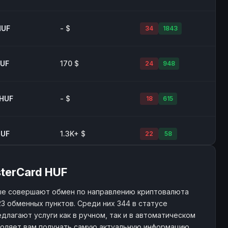
HUF
- $
34
1843
HUF
170 $
24
948
 HUF
- $
18
615
HUF
1.3K+ $
22
58
HUF
- $
430
5805
sterCard HUF
ые совершают обмен по направлению криптовалюта
23 обменных пунктов. Среди них 344 в статусе
длагают услуги как в ручном, так и в автоматическом
воляет вам получать самую актуальную информацию.