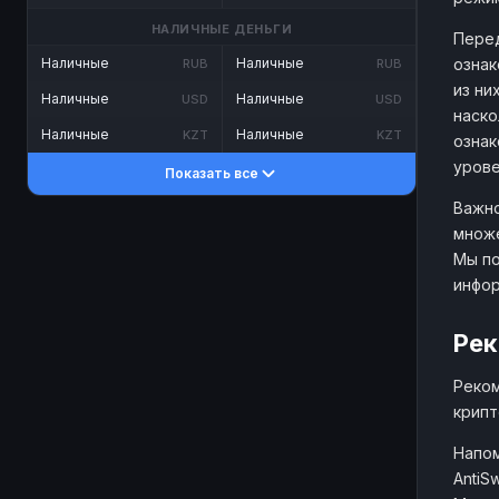
НАЛИЧНЫЕ ДЕНЬГИ
Перед
ознак
Наличные
Наличные
RUB
RUB
из ни
Наличные
Наличные
USD
USD
наско
Наличные
Наличные
KZT
KZT
ознак
урове
Показать все
Важно
множе
Мы по
инфо
Рек
Реком
крипт
Напом
AntiS