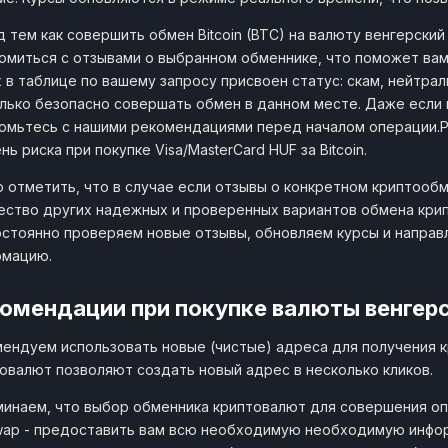
 тем как совершить обмен Bitcoin (BTC) на валюту венгерски
омиться с отзывами о выбранном обменнике, что поможет ва
х в таблице по вашему запросу присвоен статус: скам, нейтра
лько безопасно совершать обмен в данном месте. Даже если 
омьтесь с нашими рекомендациями перед началом операции.
нь риска при покупке Visa/MasterCard HUF за Bitcoin.
 отметить, что в случае если отзывы о конкретном криптообм
ство других надежных и проверенных вариантов обмена крипты
стоянно проверяем новые отзывы, обновляем курсы и направ
рмацию.
омендации при покупке валюты венгерс
ендуем использовать новые (чистые) адреса для получения 
овалют позволяют создать новый адрес в несколько кликов.
инаем, что выбор обменника криптовалют для совершения оп
wap - предоставить вам всю необходимую необходимую инфо