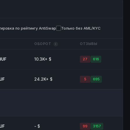
ировка по рейтингу AntiSwap
Только без AML/KYC
ОБОРОТ
ОТЗЫВЫ
i
HUF
10.3K+ $
27
616
HUF
24.2K+ $
5
695
HUF
- $
99
3157