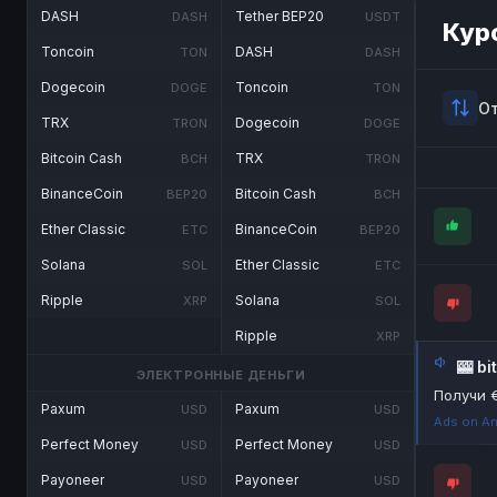
DASH
Tether BEP20
DASH
USDT
Кур
Toncoin
DASH
TON
DASH
Dogecoin
Toncoin
DOGE
TON
О
TRX
Dogecoin
TRON
DOGE
Bitcoin Cash
TRX
BCH
TRON
BinanceCoin
Bitcoin Cash
BEP20
BCH
Ether Classic
BinanceCoin
ETC
BEP20
Solana
Ether Classic
SOL
ETC
Ripple
Solana
XRP
SOL
Ripple
XRP
🎰 b
ЭЛЕКТРОННЫЕ ДЕНЬГИ
Получи 
Paxum
Paxum
USD
USD
Ads on An
Perfect Money
Perfect Money
USD
USD
Payoneer
Payoneer
USD
USD