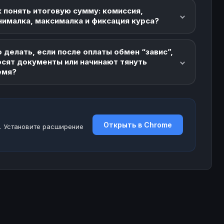
 понять итоговую сумму: комиссия,
нималка, максималка и фиксация курса?
 делать, если после оплаты обмен “завис”,
осят документы или начинают тянуть
емя?
Открыть в Chrome
. Установите расширение