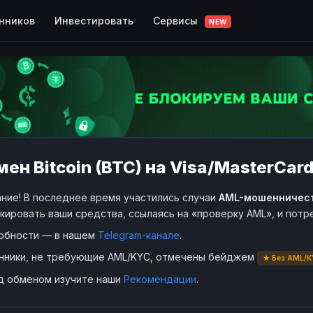
Сервисы
нников
Инвестировать
NEW
ен Bitcoin (BTC) на Visa/MasterCard
ние! В последнее время участились случаи
AML-мошенничес
кировать ваши средства, ссылаясь на «проверку AML», и пот
обности — в нашем
Telegram-канале
.
нники, не требующие AML/KYC, отмечены бейджем
★ Без AML/K
д обменом изучите наши
Рекомендации
.