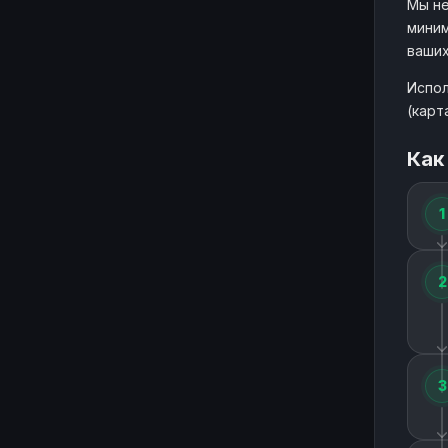
Мы не
миним
ваших
Испол
(карт
Как
1
2
3