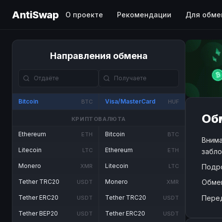
AntiSwap
О проекте
Рекомендации
Для обме
Направления обмена
Bitcoin
Visa/MasterCard
BTC
HUF
Обм
КРИПТОВАЛЮТА
Ethereum
Bitcoin
ETH
BTC
Внима
Litecoin
Ethereum
LTC
ETH
забло
Monero
Litecoin
Подр
XMR
LTC
Обме
Tether TRC20
Monero
USDT
XMR
Пере
Tether ERC20
Tether TRC20
USDT
USDT
Tether BEP20
Tether ERC20
USDT
USDT