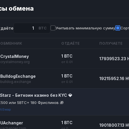
сы обмена
тдаёте
BTC
Учитывать минимальную сумму
Сорт
ОБМЕННИК
ОТДАЁТЕ
ПОЛУЧАЕТЕ
1 BTC
CrystalMoney
17939523.23 
crystalmoney.org
от 0.01
1 BTC
BulldogExchange
19215952.16 
bulldog.exchange
от 0.01
itStarz - Биткоин казино без KYC 💎
€500 или 5BTC+ 180 Фриспинов 🎁
tiSwap
1 BTC
UAchanger
19018007.13 
uachanger.com
от 0