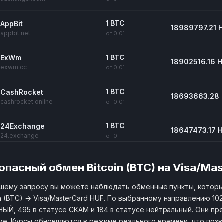
1 BTC
AppBit
18989797.21 
appbit.net
от 0.01
1 BTC
ExWm
18902516.16 
exwm.cc
от 0.01
1 BTC
CashRocket
18693663.28
cashrocket.online
от 0.01
1 BTC
24Exchange
18647473.17 
24.exchange
от 0
1 BTC
2rbina
17855308.77 
опасный обмен Bitcoin (BTC) на Visa/Ma
2rbina.net
от 0.01
шему запросу вы можете наблюдать обменные пункты, котор
in (BTC) → Visa/MasterCard HUF. По выбранному направлению 10
ЫЙ, 495 в статусе СКАМ и 184 в статусе нейтральный. Они пре
е. Курсы обновляются в режиме реального времени, что поз