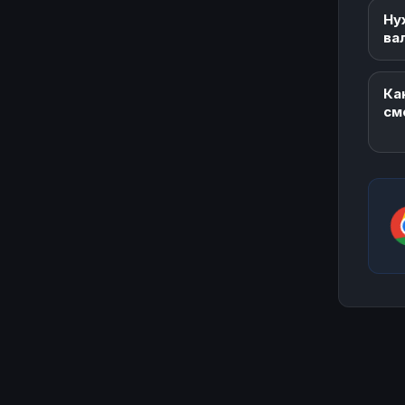
Ну
ва
Ка
см