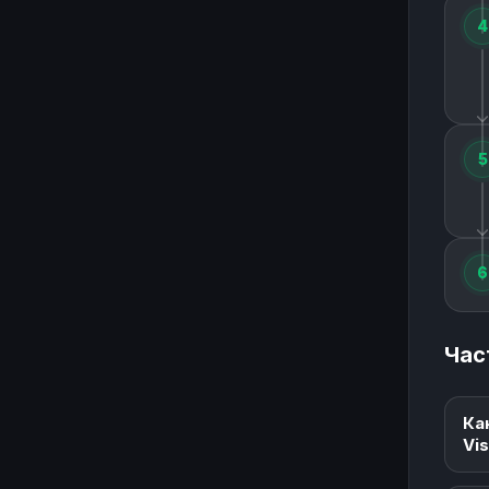
4
5
6
Час
Ка
Vi