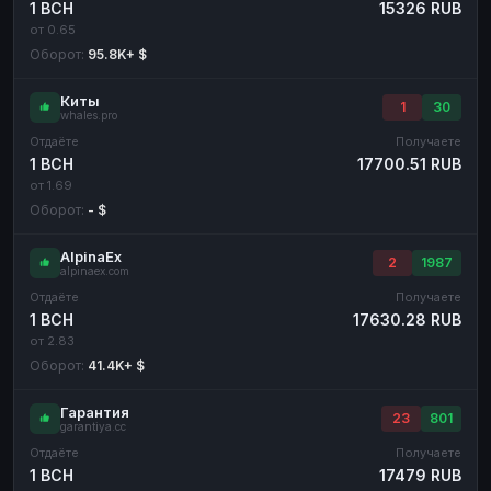
1 BCH
15326 RUB
от 0.65
Оборот:
95.8K+ $
Киты
1
30
whales.pro
Отдаёте
Получаете
1 BCH
17700.51 RUB
от 1.69
Оборот:
- $
AlpinaEx
2
1987
alpinaex.com
Отдаёте
Получаете
1 BCH
17630.28 RUB
от 2.83
Оборот:
41.4K+ $
Гарантия
23
801
garantiya.cc
Отдаёте
Получаете
1 BCH
17479 RUB