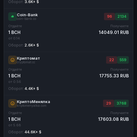
Оборот:
3.6K+ $
Coin-Bank
96
2134
coin-bank.co
Отдаёте
Получаете
1 BCH
14049.01 RUB
от 0.14
Оборот:
2.6K+ $
Криптомат
22
559
cryptomat.cc
Отдаёте
Получаете
1 BCH
17755.33 RUB
от 0.56
Оборот:
4.4K+ $
КриптоМенялка
29
3768
kriptomenyalka.com
Отдаёте
Получаете
1 BCH
17603.08 RUB
от 5.68
Оборот:
44.6K+ $