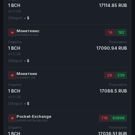
1 BCH
17114.85 RUB
от 0.06
Оборот:
- $
Монеткинс
14
182
monetkins.com
Отдаёте
Получаете
1 BCH
17090.94 RUB
от 0.28
Оборот:
- $
Монеткин
28
239
monetkin.me
Отдаёте
Получаете
1 BCH
17088.5 RUB
от 0.28
Оборот:
- $
Pocket-Exchange
716
63898
pocket-exchange.com
Отдаёте
Получаете
1 BCH
17036.51 RUB