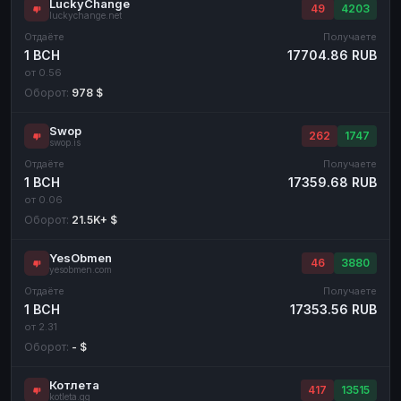
LuckyChange
49
4203
luckychange.net
Отдаёте
Получаете
1 BCH
17704.86 RUB
от 0.56
Оборот:
978 $
Swop
262
1747
swop.is
Отдаёте
Получаете
1 BCH
17359.68 RUB
от 0.06
Оборот:
21.5K+ $
YesObmen
46
3880
yesobmen.com
Отдаёте
Получаете
1 BCH
17353.56 RUB
от 2.31
Оборот:
- $
Котлета
417
13515
kotleta.gg