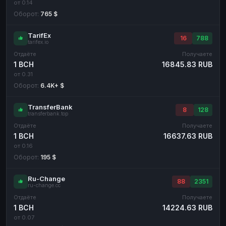
от 0.14
Оборот:
765 $
TarifEx
16
788
tarifex.io
Отдаёте
Получаете
1 BCH
16845.83 RUB
от 0.31
Оборот:
6.4K+ $
TransferBank
8
128
transferbank.top
Отдаёте
Получаете
1 BCH
16637.63 RUB
от 0.16
Оборот:
195 $
Ru-Change
88
2351
ru-change.cc
Отдаёте
Получаете
1 BCH
14224.63 RUB
от 0.07