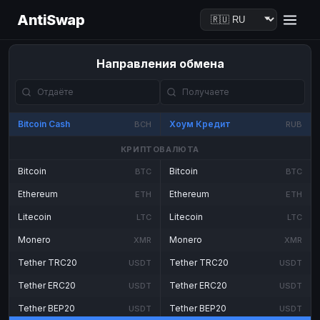
AntiSwap
Направления обмена
Bitcoin Cash
Хоум Кредит
BCH
RUB
КРИПТОВАЛЮТА
Bitcoin
Bitcoin
BTC
BTC
Ethereum
Ethereum
ETH
ETH
Litecoin
Litecoin
LTC
LTC
Monero
Monero
XMR
XMR
Tether TRC20
Tether TRC20
USDT
USDT
Tether ERC20
Tether ERC20
USDT
USDT
Tether BEP20
Tether BEP20
USDT
USDT