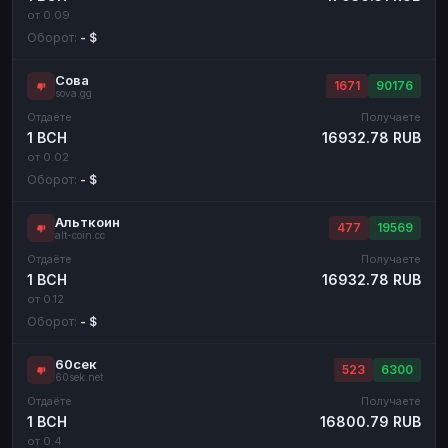
от 0.09
Оборот:
- $
Сова
1671
90176
sova.gg
Отдаёте
Получаете
1 BCH
16932.78 RUB
от 0.02
Оборот:
- $
Альткоин
477
19569
alt-coin.cc
Отдаёте
Получаете
1 BCH
16932.78 RUB
от 0.12
Оборот:
- $
60сек
523
6300
60sek.net
Отдаёте
Получаете
1 BCH
16800.79 RUB
от 0.4