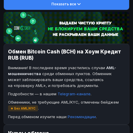
Показать все
DASH
DASH
DASH
DASH
Toncoin
Toncoin
TON
TON
Dogecoin
Dogecoin
DOGE
DOGE
TRX
TRX
TRON
TRON
BinanceCoin
Bitcoin Cash
BEP20
BCH
Обмен Bitcoin Cash (BCH) на Хоум Кредит
Ether Classic
BinanceCoin
ETC
BEP20
RUB (RUB)
Solana
Ether Classic
SOL
ETC
Внимание! В последнее время участились случаи
AML-
Ripple
Solana
XRP
SOL
мошенничества
среди обменных пунктов. Обменник
может заблокировать ваши средства, ссылаясь
Ripple
XRP
на «проверку AML», и потребовать документы.
ЭЛЕКТРОННЫЕ ДЕНЬГИ
Подробности — в нашем
Telegram-канале
.
Paxum
Paxum
USD
USD
Обменники, не требующие AML/KYC, отмечены бейджем
.
★ Без AML/KYC
Perfect Money
Perfect Money
USD
USD
Перед обменом изучите наши
Рекомендации
.
Payoneer
Payoneer
USD
USD
PayPal
PayPal
USD
USD