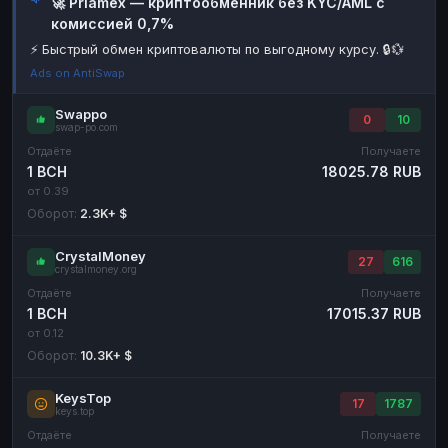
🚀 Priamex — криптообменник без KYC/AML с
комиссией 0,7%
Наличные
Наличные
RUB
RUB
⚡ Быстрый обмен криптовалюты по выгодному курсу. 🔒💱
Наличные
Наличные
USD
USD
Ads on AntiSwap
Наличные
Наличные
KZT
KZT
Swappo
0
10
swap-po.com
Отдаёте
Получаете
1 BCH
18025.78 RUB
от 0.39
Оборот:
2.3K+ $
CrystalMoney
27
616
crystalmoney.org
Отдаёте
Получаете
1 BCH
17015.37 RUB
от 0.12
Оборот:
10.3K+ $
KeysTop
17
1787
keys.top
Отдаёте
Получаете