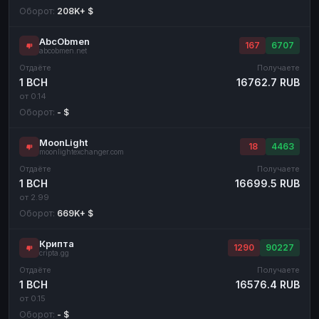
Оборот:
208K+ $
AbcObmen
167
6707
abcobmen.net
Отдаёте
Получаете
1 BCH
16762.7 RUB
от 0.14
Оборот:
- $
MoonLight
18
4463
moonlightexchanger.com
Отдаёте
Получаете
1 BCH
16699.5 RUB
от 2.99
Оборот:
669K+ $
Крипта
1290
90227
cripta.gg
Отдаёте
Получаете
1 BCH
16576.4 RUB
от 0.15
Оборот:
- $