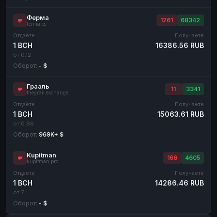
Ферма
1261
68342
ferma.cc
Отдаёте
Получаете
1 BCH
16386.56 RUB
от 0.12
Оборот:
- $
Грааль
11
3341
thegrail.exchange
Отдаёте
Получаете
1 BCH
15063.61 RUB
от 0.66
Оборот:
969K+ $
Kupitman
166
4605
kupitman.pro
Отдаёте
Получаете
1 BCH
14286.46 RUB
от 7
Оборот:
- $