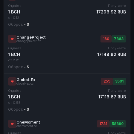
Отдаёте
Получаете
1 BCH
17296.92 RUB
от 0.12
Оборот:
- $
ChangeProject
160
7863
changeproject.bz
Отдаёте
Получаете
1 BCH
17148.82 RUB
от 2.81
Оборот:
- $
Global-Ex
259
3501
global-ex.cc
Отдаёте
Получаете
1 BCH
17116.67 RUB
от 0.58
Оборот:
- $
OneMoment
1731
58890
onemoment.cc
Отдаёте
Получаете