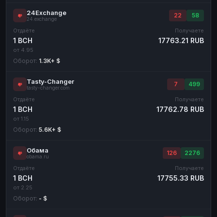
24Exchange
22
58
24.exchange
Отдаёте
Получаете
1 BCH
17763.21 RUB
от 4.95
Оборот:
1.3K+ $
Tasty-Changer
7
499
tasty-changer.com
Отдаёте
Получаете
1 BCH
17762.78 RUB
от 1.15
Оборот:
5.6K+ $
Обама
126
2276
obama.ru
Отдаёте
Получаете
1 BCH
17755.33 RUB
от 2.25
Оборот:
- $