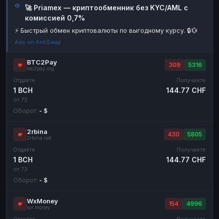
🚀 Priamex — криптообменник без KYC/AML с
Наличные
Наличные
RUB
RUB
комиссией 0,7%
Наличные
Наличные
USD
USD
⚡ Быстрый обмен криптовалюты по выгодному курсу. 🔒💱
Ads on AntiSwap
Наличные
Наличные
KZT
KZT
BTC2Pay
309
5316
btc2pay.org
Отдаёте
Получаете
1 BCH
144.77 CHF
от 73
Оборот:
- $
2rbina
430
5805
2rbina.net
Отдаёте
Получаете
1 BCH
144.77 CHF
от 73
Оборот:
- $
WxMoney
154
4996
wx.money
Отдаёте
Получаете