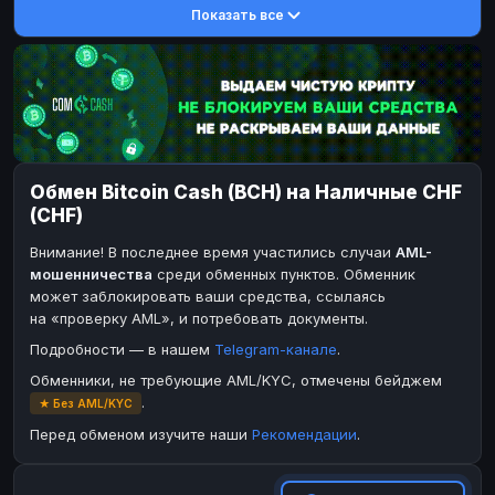
Показать все
DASH
DASH
DASH
DASH
Toncoin
Toncoin
TON
TON
Dogecoin
Dogecoin
DOGE
DOGE
TRX
TRX
TRON
TRON
BinanceCoin
Bitcoin Cash
BEP20
BCH
Обмен Bitcoin Cash (BCH) на Наличные CHF
Ether Classic
BinanceCoin
ETC
BEP20
(CHF)
Solana
Ether Classic
SOL
ETC
Внимание! В последнее время участились случаи
AML-
Ripple
Solana
XRP
SOL
мошенничества
среди обменных пунктов. Обменник
может заблокировать ваши средства, ссылаясь
Ripple
XRP
на «проверку AML», и потребовать документы.
ЭЛЕКТРОННЫЕ ДЕНЬГИ
Подробности — в нашем
Telegram-канале
.
Paxum
Paxum
USD
USD
Обменники, не требующие AML/KYC, отмечены бейджем
.
★ Без AML/KYC
Perfect Money
Perfect Money
USD
USD
Перед обменом изучите наши
Рекомендации
.
Payoneer
Payoneer
USD
USD
PayPal
PayPal
USD
USD