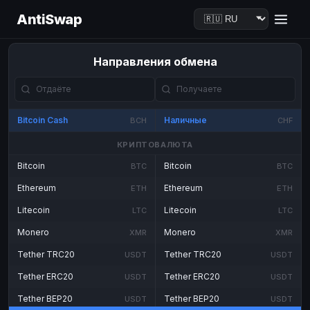
AntiSwap
Направления обмена
Bitcoin Cash
Наличные
BCH
CHF
КРИПТОВАЛЮТА
Bitcoin
Bitcoin
BTC
BTC
Ethereum
Ethereum
ETH
ETH
Litecoin
Litecoin
LTC
LTC
Monero
Monero
XMR
XMR
Tether TRC20
Tether TRC20
USDT
USDT
Tether ERC20
Tether ERC20
USDT
USDT
Tether BEP20
Tether BEP20
USDT
USDT