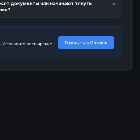
осят документы или начинают тянуть
емя?
Открыть в Chrome
. Установите расширение