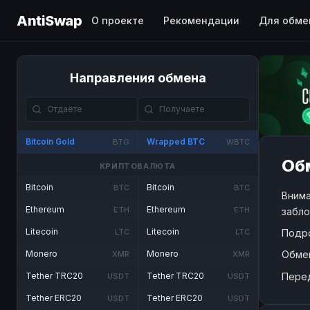
AntiSwap
О проекте
Рекомендации
Для обме
Направления обмена
Bitcoin Gold
Wrapped BTC
BTG
WBTC
Обм
КРИПТОВАЛЮТА
Bitcoin
Bitcoin
BTC
BTC
Внима
Ethereum
Ethereum
ETH
ETH
забло
Litecoin
Litecoin
Подр
LTC
LTC
Обме
Monero
Monero
XMR
XMR
Пере
Tether TRC20
Tether TRC20
USDT
USDT
Tether ERC20
Tether ERC20
USDT
USDT