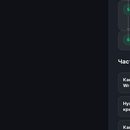
5
6
Час
Ка
Wr
Ну
кр
Ка