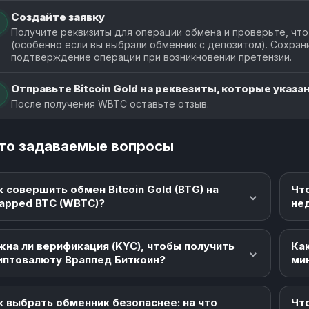
Создайте заявку
Получите реквизиты для операции обмена и проверьте, что
(особенно если вы выбрали обменник с депозитом). Сохран
подтверждение операции при возникновении претензии.
Отправьте Bitcoin Gold на реквезиты, которые указан
После получения WBTC оставьте отзыв.
то задаваемые вопросы
к совершить обмен Bitcoin Gold (BTG) на
Чт
apped BTC (WBTC)?
не
жна ли верификация (KYC), чтобы получить
Как
иптовалюту Враппед Биткоин?
ми
к выбрать обменник безопаснее: на что
Что