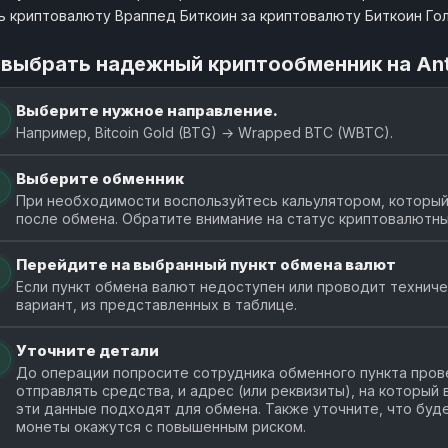
ь криптовалюту Враппед Биткоин за криптовалюту Биткоин Го
 выбрать надежный криптообменник на An
Выберите нужное направление.
Например, Bitcoin Gold (BTG) → Wrapped BTC (WBTC).
Выберите обменник
При необходимости воспользуйтесь кальулятором, который
после обмена. Обратите внимание на статус криптовалютны
Перейдите на выбранный пункт обмена валют
Если пункт обмена валют недоступен или проводит технич
вариант, из представленных в таблице.
Уточните детали
До операции попросите сотрудника обменного пункта прове
отправлять средства, и адрес (или реквизиты), на который
эти данные подходят для обмена. Также уточните, что буде
монеты окажутся с повышенным риском.