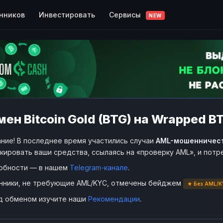
Сервисы
нников
Инвестировать
NEW
ен Bitcoin Gold (BTG) на Wrapped B
ние! В последнее время участились случаи
AML-мошенничес
кировать ваши средства, ссылаясь на «проверку AML», и пот
обности — в нашем
Telegram-канале
.
нники, не требующие AML/KYC, отмечены бейджем
★ Без AML/K
д обменом изучите наши
Рекомендации
.