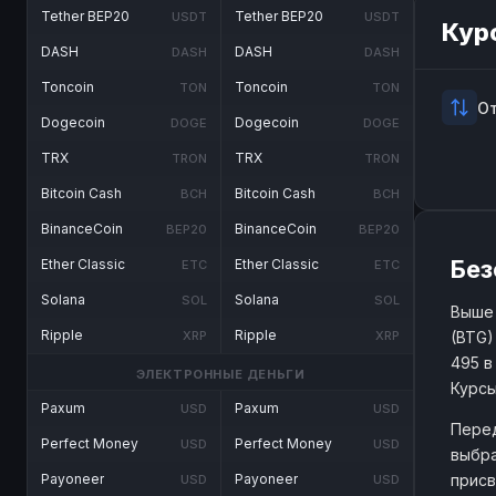
Tether BEP20
Tether BEP20
USDT
USDT
Кур
DASH
DASH
DASH
DASH
Toncoin
Toncoin
TON
TON
О
Dogecoin
Dogecoin
DOGE
DOGE
TRX
TRX
TRON
TRON
Bitcoin Cash
Bitcoin Cash
BCH
BCH
BinanceCoin
BinanceCoin
BEP20
BEP20
Без
Ether Classic
Ether Classic
ETC
ETC
Solana
Solana
SOL
SOL
Выше 
Ripple
Ripple
(BTG)
XRP
XRP
495 в
ЭЛЕКТРОННЫЕ ДЕНЬГИ
Курсы
Paxum
Paxum
USD
USD
Перед
Perfect Money
Perfect Money
USD
USD
выбра
присв
Payoneer
Payoneer
USD
USD