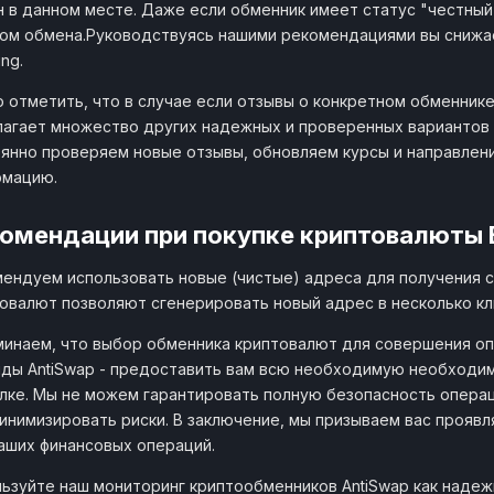
 в данном месте. Даже если обменник имеет статус "честны
ом обмена.Руководствуясь нашими рекомендациями вы снижает
ing.
 отметить, что в случае если отзывы о конкретном обменнике
агает множество других надежных и проверенных вариантов о
янно проверяем новые отзывы, обновляем курсы и направлен
рмацию.
омендации при покупке криптовалюты 
ендуем использовать новые (чистые) адреса для получения с
овалют позволяют сгенерировать новый адрес в несколько кл
инаем, что выбор обменника криптовалют для совершения оп
ды AntiSwap - предоставить вам всю необходимую необходи
лке. Мы не можем гарантировать полную безопасность опера
инимизировать риски. В заключение, мы призываем вас прояв
аших финансовых операций.
ьзуйте наш мониторинг криптообменников AntiSwap как наде