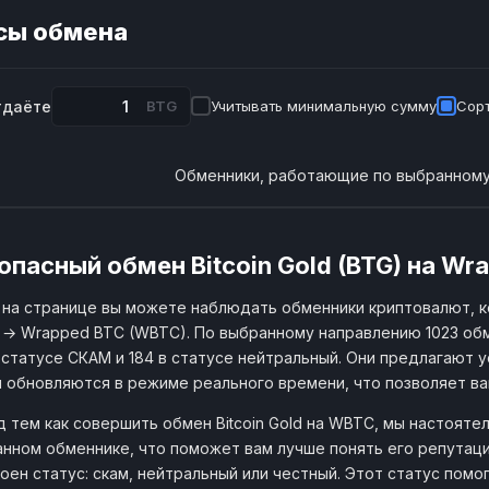
сы обмена
тдаёте
BTG
Учитывать минимальную сумму
Сорт
Обменники, работающие по выбранному
опасный обмен Bitcoin Gold (BTG) на Wr
на странице вы можете наблюдать обменники криптовалют, ко
 → Wrapped BTC (WBTC). По выбранному направлению 1023 обм
 статусе СКАМ и 184 в статусе нейтральный. Они предлагают у
 обновляются в режиме реального времени, что позволяет в
 тем как совершить обмен Bitcoin Gold на WBTC, мы настояте
нном обменнике, что поможет вам лучше понять его репутаци
оен статус: скам, нейтральный или честный. Этот статус пом