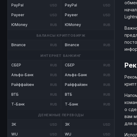
обмен
PayPal
PayPal
USD
USD
начал
Payeer
Payeer
USD
USD
Lightn
ЮMoney
ЮMoney
RUB
RUB
Важно
предл
БАЛАНСЫ КРИПТОБИРЖ
посто
Binance
Binance
RUB
RUB
инфо
ИНТЕРНЕТ БАНКИНГ
Рек
СБЕР
СБЕР
RUB
RUB
Альфа-Банк
Альфа-Банк
RUB
RUB
Реком
крипт
Райффайзен
Райффайзен
RUB
RUB
ВТБ
ВТБ
RUB
RUB
Напом
коман
Т-Банк
Т-Банк
RUB
RUB
о сде
ДЕНЕЖНЫЕ ПЕРЕВОДЫ
вам м
для в
ЗК
ЗК
USD
USD
WU
WU
Испол
USD
USD