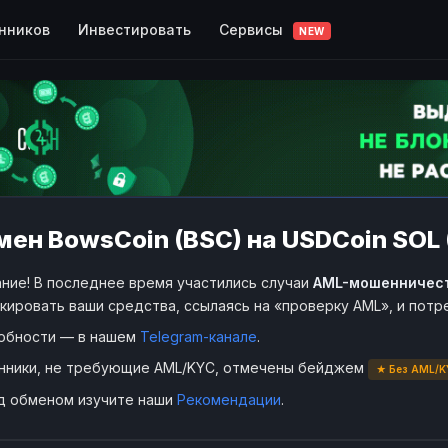
Сервисы
нников
Инвестировать
NEW
ен BowsCoin (BSC) на USDCoin SOL
ние! В последнее время участились случаи
AML-мошенничес
кировать ваши средства, ссылаясь на «проверку AML», и пот
обности — в нашем
Telegram-канале
.
нники, не требующие AML/KYC, отмечены бейджем
★ Без AML/K
д обменом изучите наши
Рекомендации
.