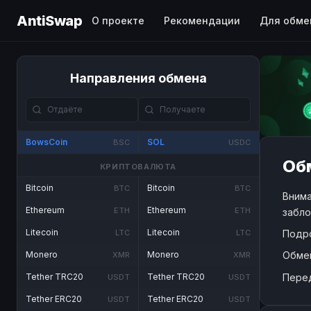
AntiSwap
О проекте
Рекомендации
Для обме
Направления обмена
BowsCoin
SOL
BSC
USDC
Обм
КРИПТОВАЛЮТА
Bitcoin
Bitcoin
BTC
BTC
Внима
Ethereum
Ethereum
ETH
ETH
забло
Litecoin
Litecoin
Подр
LTC
LTC
Обме
Monero
Monero
XMR
XMR
Пере
Tether TRC20
Tether TRC20
USDT
USDT
Tether ERC20
Tether ERC20
USDT
USDT