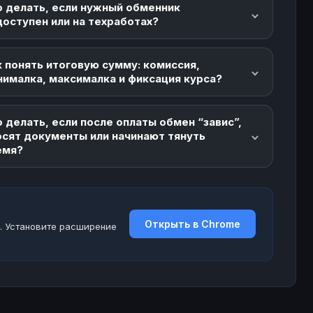
о делать, если нужный обменник
доступен или на техработах?
 понять итоговую сумму: комиссия,
нималка, максималка и фиксация курса?
 делать, если после оплаты обмен “завис”,
осят документы или начинают тянуть
емя?
Открыть в Chrome
. Установите расширение