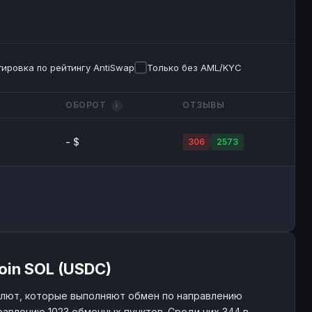
ировка по рейтингу AntiSwap
Только без AML/KYC
ОБОРОТ
ОТЗЫВЫ
i
- $
306
2573
oin SOL (USDC)
алют, которые выполняют обмен по направлению
равлению 1023 обменных пунктов. Среди них 344 в