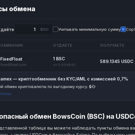
сы обмена
тдаёте
BSC
Учитывать минимальную сумму
Сорт
ОБМЕННИК
ОТДАЁТЕ
ПОЛУЧАЕТЕ
1 BSC
FixedFloat
589.1345 USDC
fixedfloat.com
от 0.004842
riamex — криптообменник без KYC/AML с комиссией 0,7%
й обмен криптовалюты по выгодному курсу. 🔒💱
tiSwap
опасный обмен BowsCoin (BSC) на USDC
дставленной таблице вы можете наблюдать пункты обмена в
оин → крипта USDCoin в блокчейне Solana. По выбранному нап