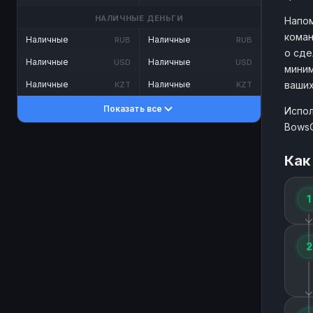
НАЛИЧНЫЕ ДЕНЬГИ
Напом
коман
Наличные
Наличные
RUB
RUB
о сде
Наличные
Наличные
USD
USD
миним
ваших
Наличные
Наличные
KZT
KZT
Показать все
Испол
BowsC
Как
1
2