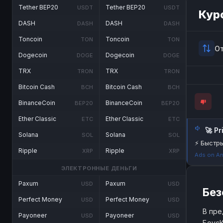
Tether BEP20
Tether BEP20
USDT
USDT
Кур
DASH
DASH
DASH
DASH
Toncoin
Toncoin
TON
TON
О
Dogecoin
Dogecoin
DOGE
DOGE
TRX
TRX
TRON
TRON
Bitcoin Cash
Bitcoin Cash
BCH
BCH
BinanceCoin
BinanceCoin
BEP20
BEP20
Ether Classic
Ether Classic
ETC
ETC
🚀 P
Solana
Solana
SOL
SOL
⚡ Быстры
Ripple
Ripple
XRP
XRP
Ads on An
ЭЛЕКТРОННЫЕ ДЕНЬГИ
Paxum
Paxum
USD
USD
Без
Perfect Money
Perfect Money
USD
USD
В пре
Payoneer
Payoneer
USD
USD
БоусК