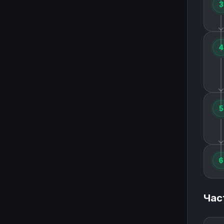
3
4
5
6
Час