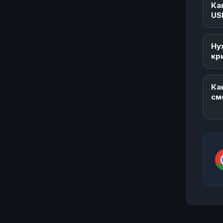
Ка
US
Ну
кр
Ка
см