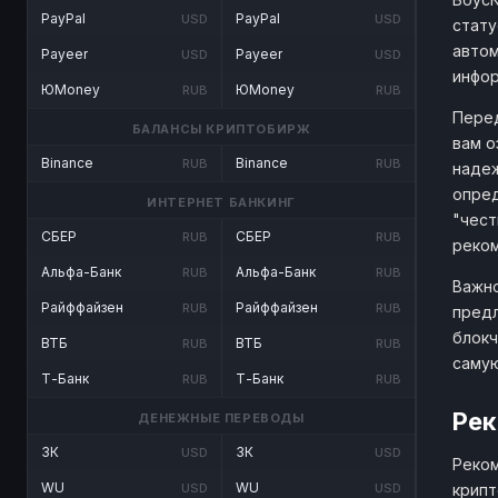
PayPal
PayPal
USD
USD
стату
автом
Payeer
Payeer
USD
USD
инфо
ЮMoney
ЮMoney
RUB
RUB
Перед
БАЛАНСЫ КРИПТОБИРЖ
вам о
Binance
Binance
RUB
RUB
надеж
опред
ИНТЕРНЕТ БАНКИНГ
"чест
СБЕР
СБЕР
RUB
RUB
реком
Альфа-Банк
Альфа-Банк
RUB
RUB
Важно
Райффайзен
Райффайзен
RUB
RUB
предл
блокч
ВТБ
ВТБ
RUB
RUB
саму
Т-Банк
Т-Банк
RUB
RUB
Рек
ДЕНЕЖНЫЕ ПЕРЕВОДЫ
ЗК
ЗК
USD
USD
Реком
WU
WU
крипт
USD
USD