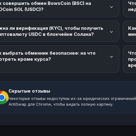
к совершить обмен BowsCoin (BSC) на
Чт
DCoin SOL (USDC)?
не
жна ли верификация (KYC), чтобы получить
Как
иптовалюту USDC в блокчейне Солана?
ми
к выбрать обменник безопаснее: на что
Что
отреть кроме курса?
пр
вр
Скрытые отзывы
Некоторые отзывы недоступны из-за юридических ограничений
AntiSwap для Chrome, чтобы видеть полную картину.