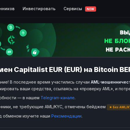
Сервисы
нников
Инвестировать
NEW
ен Capitalist EUR (EUR) на Bitcoin B
ние! В последнее время участились случаи
AML-мошенничес
кировать ваши средства, ссылаясь на «проверку AML», и пот
обности — в нашем
Telegram-канале
.
нники, не требующие AML/KYC, отмечены бейджем
★ Без AML/K
д обменом изучите наши
Рекомендации
.