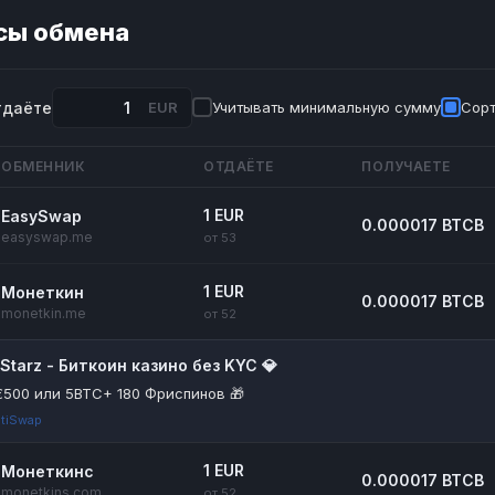
сы обмена
тдаёте
EUR
Учитывать минимальную сумму
Сорт
ОБМЕННИК
ОТДАЁТЕ
ПОЛУЧАЕТЕ
1 EUR
EasySwap
0.000017 BTCB
easyswap.me
от 53
1 EUR
Монеткин
0.000017 BTCB
monetkin.me
от 52
itStarz - Биткоин казино без KYC 💎
€500 или 5BTC+ 180 Фриспинов 🎁
tiSwap
1 EUR
Монеткинс
0.000017 BTCB
monetkins.com
от 52