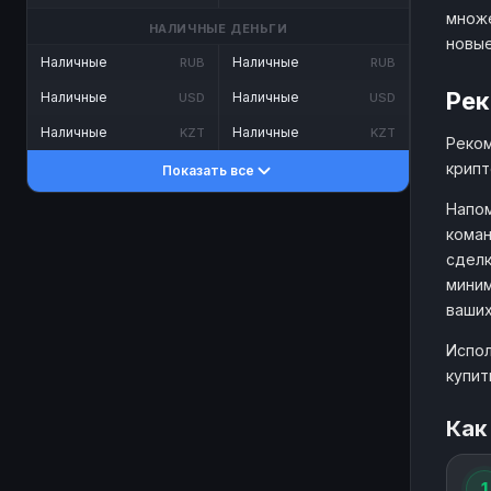
множе
НАЛИЧНЫЕ ДЕНЬГИ
новые
Наличные
Наличные
RUB
RUB
Рек
Наличные
Наличные
USD
USD
Наличные
Наличные
KZT
KZT
Реком
крипт
Показать все
Напом
коман
сделк
миним
ваших
Испол
купит
Как
1