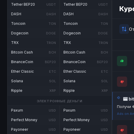
Tether BEP20
Tether BEP20
USDT
USDT
Кур
DASH
DASH
DASH
DASH
Toncoin
Toncoin
TON
TON
О
Dogecoin
Dogecoin
DOGE
DOGE
TRX
TRX
TRON
TRON
Bitcoin Cash
Bitcoin Cash
BCH
BCH
BinanceCoin
BinanceCoin
BEP20
BEP20
Ether Classic
Ether Classic
ETC
ETC
Solana
Solana
SOL
SOL
Ripple
Ripple
XRP
XRP
🎰 b
ЭЛЕКТРОННЫЕ ДЕНЬГИ
Получи 
Paxum
Paxum
USD
USD
Ads on An
Perfect Money
Perfect Money
USD
USD
Payoneer
Payoneer
USD
USD