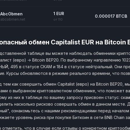
1 EUR
AbcObmen
0.000017 BTCB
abcobmen.net
от 110
опасный обмен Capitalist EUR на Bitcoin
дставленной таблице вы можете наблюдать обменники крипт
алист (евро) → Bitcoin BEP20. По выбранному направлению 102
ЫЙ, 495 в статусе СКАМ и 184 в статусе нейтральный. Они пре
е. Курсы обновляются в режиме реального времени, что поз
 тем как совершить обмен Capitalist (евро) на Bitcoin BEP20,
ами о выбранном криптовалютном обменнике, что поможет ва
му из них в таблице по вашему запросу присвоен статус: скам
елить насколько рисково совершать обмен в данном месте. 
ный", ознакомьтесь с нашими рекомендациями перед начало
ижаете уровень риска при покупке Биткоин в сети BNB Chain за
 отметить, что в случае если отзывы о конкретном криптообм