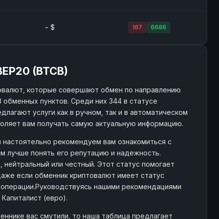
- $
167
6686
 BEP20 (BTCB)
овалют, которые совершают обмен по направлению
3 обменных пунктов. Среди них 344 в статусе
длагают услуги как в ручном, так и в автоматическом
воляет вам получать самую актуальную информацию.
 мы настоятельно рекомендуем вам ознакомиться с
м лучше понять его репутацию и надежность.
, нейтральный или честный. Этот статус помогает
Даже если обменник криптовалют имеет статус
м операции.Руководствуясь нашими рекомендациями
 Капиталист (евро).
еннике вас смутили, то наша таблица предлагает