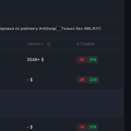
ировка по рейтингу AntiSwap
Только без AML/KYC
ОБОРОТ
ОТЗЫВЫ
i
354K+ $
20
814
- $
28
239
- $
14
179