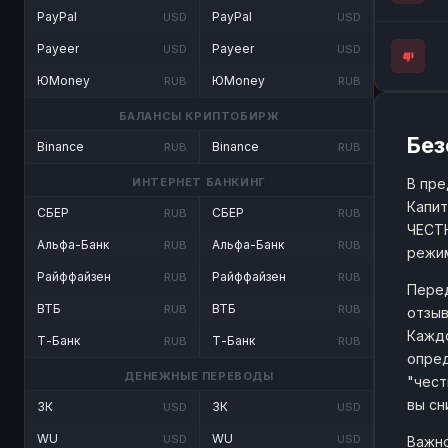
PayPal
PayPal
USD
USD
Payeer
Payeer
USD
USD
ЮMoney
ЮMoney
RUB
RUB
БАЛАНСЫ КРИПТОБИРЖ
Без
Binance
Binance
RUB
RUB
В пре
ИНТЕРНЕТ БАНКИНГ
Капит
СБЕР
СБЕР
RUB
RUB
ЧЕСТН
Альфа-Банк
Альфа-Банк
RUB
RUB
режим
Райффайзен
Райффайзен
RUB
RUB
Перед
ВТБ
ВТБ
RUB
RUB
отзыв
Каждо
Т-Банк
Т-Банк
RUB
RUB
опред
ДЕНЕЖНЫЕ ПЕРЕВОДЫ
"чест
вы сн
ЗК
ЗК
USD
USD
WU
WU
USD
USD
Важно