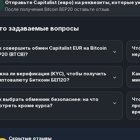
Отправьте Capitalist (евро) на реквезиты, которые у
После получения Bitcoin BEP20 оставьте отзыв.
то задаваемые вопросы
к совершить обмен Capitalist EUR на Bitcoin
Чт
P20 (BTCB)?
не
жна ли верификация (KYC), чтобы получить
Как
иптовалюту Биткоин БЕП20?
ми
к выбрать обменник безопаснее: на что
Что
отреть кроме курса?
пр
вр
Скрытые отзывы