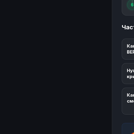
6
Час
Ка
BE
Ну
кр
Ка
см