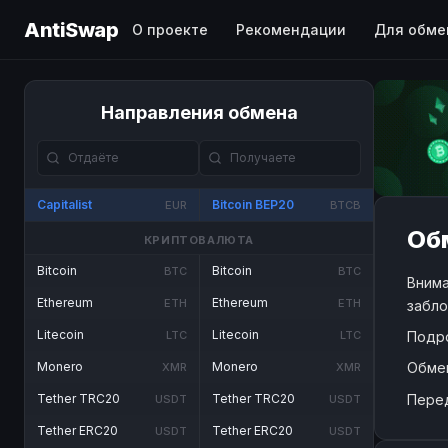
AntiSwap
О проекте
Рекомендации
Для обме
Направления обмена
Capitalist
Bitcoin BEP20
EUR
BTCB
Обм
КРИПТОВАЛЮТА
Bitcoin
Bitcoin
BTC
BTC
Внима
Ethereum
Ethereum
ETH
ETH
забло
Litecoin
Litecoin
Подр
LTC
LTC
Обме
Monero
Monero
XMR
XMR
Пере
Tether TRC20
Tether TRC20
USDT
USDT
Tether ERC20
Tether ERC20
USDT
USDT