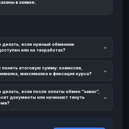
казаны в заявке.
о делать, если нужный обменник
доступен или на техработах?
 понять итоговую сумму: комиссия,
нималка, максималка и фиксация курса?
 делать, если после оплаты обмен “завис”,
осят документы или начинают тянуть
емя?