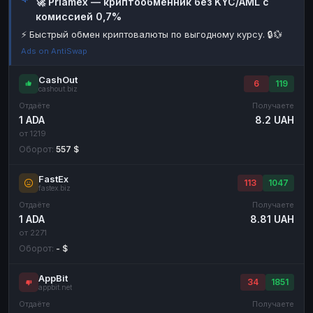
🚀 Priamex — криптообменник без KYC/AML с
комиссией 0,7%
Наличные
Наличные
RUB
RUB
⚡ Быстрый обмен криптовалюты по выгодному курсу. 🔒💱
Наличные
Наличные
USD
USD
Ads on AntiSwap
Наличные
Наличные
KZT
KZT
CashOut
6
119
cashout.biz
Отдаёте
Получаете
1 ADA
8.2 UAH
от 1219
Оборот:
557 $
FastEx
113
1047
fastex.biz
Отдаёте
Получаете
1 ADA
8.81 UAH
от 2271
Оборот:
- $
AppBit
34
1851
appbit.net
Отдаёте
Получаете