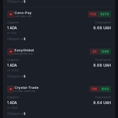
Оборот:
- $
Coco-Pay
722
6270
coco-pay.com
Отдаёте
Получаете
1 ADA
8.68 UAH
от 150
Оборот:
- $
EasyGlobal
33
1289
easyglobal.org
Отдаёте
Получаете
1 ADA
8.68 UAH
от 2763
Оборот:
- $
Crystal-Trade
136
1020
crystal-trade.org
Отдаёте
Получаете
1 ADA
8.64 UAH
от 486
Оборот:
- $