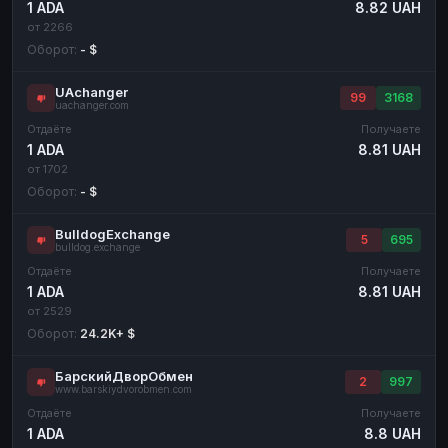
1 ADA
8.82 UAH
от 2266
Оборот:
- $
UAchanger
99
3168
uachanger.com
Отдаёте
Получаете
1 ADA
8.81 UAH
от 1702
Оборот:
- $
BulldogExchange
5
695
bulldog.exchange
Отдаёте
Получаете
1 ADA
8.81 UAH
от 2529
Оборот:
24.2K+ $
БарскийДворОбмен
2
997
www.barskiydvorobmen.com
Отдаёте
Получаете
1 ADA
8.8 UAH