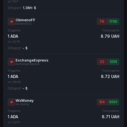
от 1137
Оборот:
1.3M+ $
ObmenoFF
76
1795
obmenoff.cc
Отдаёте
Получаете
1 ADA
8.79 UAH
от 2276
Оборот:
- $
ExchangeExpress
22
1255
exchange.express
Отдаёте
Получаете
1 ADA
8.72 UAH
от 2868
Оборот:
- $
WxMoney
154
5001
wx.money
Отдаёте
Получаете
1 ADA
8.71 UAH
от 2297