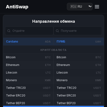
AntiSwap
Направления обмена
Cardano
ПУМБ
ADA
UAH
КРИПТОВАЛЮТА
Bitcoin
Bitcoin
BTC
BTC
Ethereum
Ethereum
ETH
ETH
Litecoin
Litecoin
LTC
LTC
Monero
Monero
XMR
XMR
Tether TRC20
Tether TRC20
USDT
USDT
Tether ERC20
Tether ERC20
USDT
USDT
Tether BEP20
Tether BEP20
USDT
USDT