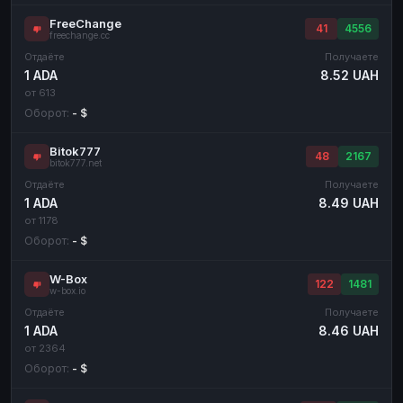
FreeChange
41
4556
freechange.cc
Отдаёте
Получаете
1 ADA
8.52 UAH
от 613
Оборот:
- $
Bitok777
48
2167
bitok777.net
Отдаёте
Получаете
1 ADA
8.49 UAH
от 1178
Оборот:
- $
W-Box
122
1481
w-box.io
Отдаёте
Получаете
1 ADA
8.46 UAH
от 2364
Оборот:
- $