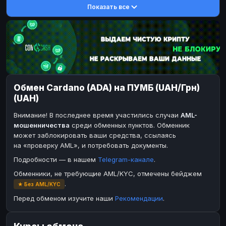
Показать все
DASH
DASH
DASH
DASH
Toncoin
Toncoin
TON
TON
Dogecoin
Dogecoin
DOGE
DOGE
TRX
TRX
TRON
TRON
Bitcoin Cash
Bitcoin Cash
BCH
BCH
Обмен Cardano (ADA) на ПУМБ (UAH/Грн)
BinanceCoin
BinanceCoin
BEP20
BEP20
(UAH)
Ether Classic
Ether Classic
ETC
ETC
Внимание! В последнее время участились случаи
AML-
Solana
Solana
SOL
SOL
мошенничества
среди обменных пунктов. Обменник
может заблокировать ваши средства, ссылаясь
Ripple
Ripple
XRP
XRP
на «проверку AML», и потребовать документы.
ЭЛЕКТРОННЫЕ ДЕНЬГИ
Подробности — в нашем
Telegram-канале
.
Paxum
Paxum
USD
USD
Обменники, не требующие AML/KYC, отмечены бейджем
.
★ Без AML/KYC
Perfect Money
Perfect Money
USD
USD
Перед обменом изучите наши
Рекомендации
.
Payoneer
Payoneer
USD
USD
PayPal
PayPal
USD
USD