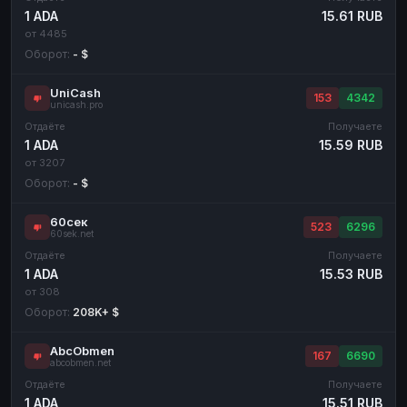
1 ADA
15.61 RUB
от 4485
Оборот:
- $
UniCash
153
4342
unicash.pro
Отдаёте
Получаете
1 ADA
15.59 RUB
от 3207
Оборот:
- $
60сек
523
6296
60sek.net
Отдаёте
Получаете
1 ADA
15.53 RUB
от 308
Оборот:
208K+ $
AbcObmen
167
6690
abcobmen.net
Отдаёте
Получаете
1 ADA
15.51 RUB