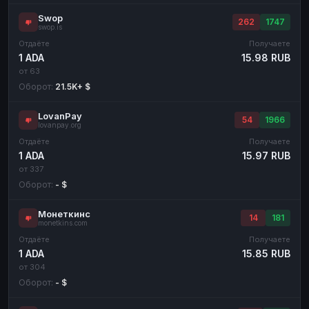
Swop
262
1747
swop.is
Отдаёте
Получаете
1 ADA
15.98 RUB
от 63
Оборот:
21.5K+ $
LovanPay
54
1966
lovanpay.org
Отдаёте
Получаете
1 ADA
15.97 RUB
от 337
Оборот:
- $
Монеткинс
14
181
monetkins.com
Отдаёте
Получаете
1 ADA
15.85 RUB
от 304
Оборот:
- $