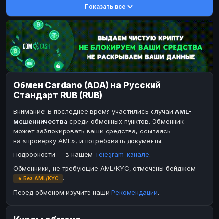
Показать все
DASH
DASH
DASH
DASH
Toncoin
Toncoin
TON
TON
Dogecoin
Dogecoin
DOGE
DOGE
TRX
TRX
TRON
TRON
Bitcoin Cash
Bitcoin Cash
BCH
BCH
Обмен Cardano (ADA) на Русский
BinanceCoin
BinanceCoin
BEP20
BEP20
Стандарт RUB (RUB)
Ether Classic
Ether Classic
ETC
ETC
Внимание! В последнее время участились случаи
AML-
Solana
Solana
SOL
SOL
мошенничества
среди обменных пунктов. Обменник
может заблокировать ваши средства, ссылаясь
Ripple
Ripple
XRP
XRP
на «проверку AML», и потребовать документы.
ЭЛЕКТРОННЫЕ ДЕНЬГИ
Подробности — в нашем
Telegram-канале
.
Paxum
Paxum
USD
USD
Обменники, не требующие AML/KYC, отмечены бейджем
.
★ Без AML/KYC
Perfect Money
Perfect Money
USD
USD
Перед обменом изучите наши
Рекомендации
.
Payoneer
Payoneer
USD
USD
PayPal
PayPal
USD
USD