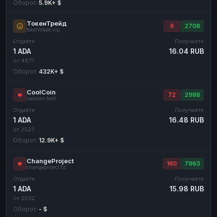
Оборот:
5.9K+ $
ТокенТрейд
9
2708
tokentrade.vip
Отдаёте
Получаете
1 ADA
16.04 RUB
от 4677
Оборот:
432K+ $
CoolCoin
72
2988
coolcoin.best
Отдаёте
Получаете
1 ADA
16.48 RUB
от 2523
Оборот:
12.9K+ $
ChangeProject
160
7863
changeproject.bz
Отдаёте
Получаете
1 ADA
15.98 RUB
от 3032
Оборот:
- $