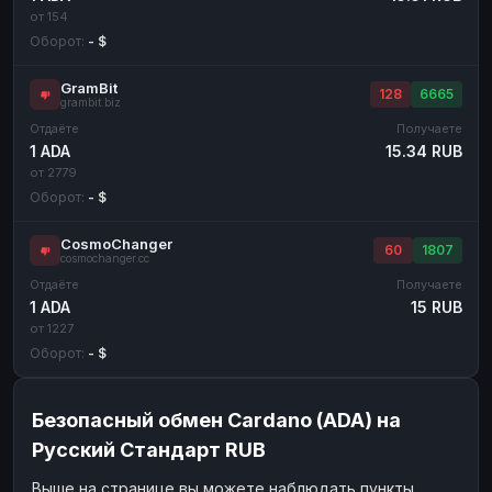
от 154
Оборот:
- $
GramBit
128
6665
grambit.biz
Отдаёте
Получаете
1 ADA
15.34 RUB
от 2779
Оборот:
- $
CosmoChanger
60
1807
cosmochanger.cc
Отдаёте
Получаете
1 ADA
15 RUB
от 1227
Оборот:
- $
Безопасный обмен Cardano (ADA) на
Русский Стандарт RUB
Выше на странице вы можете наблюдать пункты