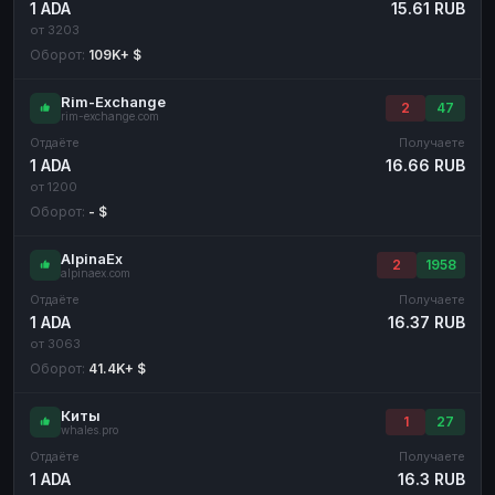
1 ADA
15.61 RUB
от 3203
Оборот:
109K+ $
Rim-Exchange
2
47
rim-exchange.com
Отдаёте
Получаете
1 ADA
16.66 RUB
от 1200
Оборот:
- $
AlpinaEx
2
1958
alpinaex.com
Отдаёте
Получаете
1 ADA
16.37 RUB
от 3063
Оборот:
41.4K+ $
Киты
1
27
whales.pro
Отдаёте
Получаете
1 ADA
16.3 RUB