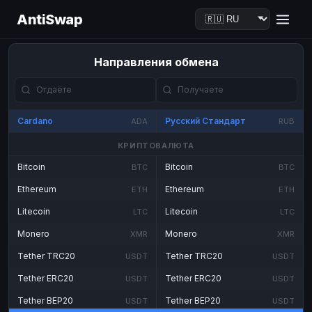
AntiSwap
Направления обмена
Cardano
Русский Стандарт
ADA
RUB
КРИПТОВАЛЮТА
Bitcoin
Bitcoin
BTC
BTC
Ethereum
Ethereum
ETH
ETH
Litecoin
Litecoin
LTC
LTC
Monero
Monero
XMR
XMR
Tether TRC20
Tether TRC20
USDT
USDT
Tether ERC20
Tether ERC20
USDT
USDT
Tether BEP20
Tether BEP20
USDT
USDT