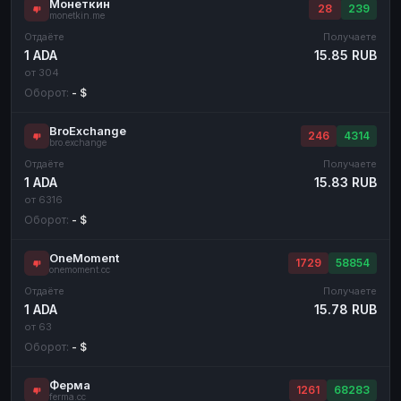
Монеткин
28
239
monetkin.me
Отдаёте
Получаете
1 ADA
15.85 RUB
от 304
Оборот:
- $
BroExchange
246
4314
bro.exchange
Отдаёте
Получаете
1 ADA
15.83 RUB
от 6316
Оборот:
- $
OneMoment
1729
58854
onemoment.cc
Отдаёте
Получаете
1 ADA
15.78 RUB
от 63
Оборот:
- $
Ферма
1261
68283
ferma.cc