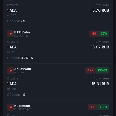
Отдаёте
Получаете
1 ADA
15.76 RUB
от 127
Оборот:
- $
BTCRotor
49
370
btcrotor.net
Отдаёте
Получаете
1 ADA
15.67 RUB
от 191
Оборот:
3.7K+ $
Альткоин
477
19543
alt-coin.cc
Отдаёте
Получаете
1 ADA
15.61 RUB
от 128
Оборот:
- $
Kupitman
166
4601
kupitman.pro
Отдаёте
Получаете