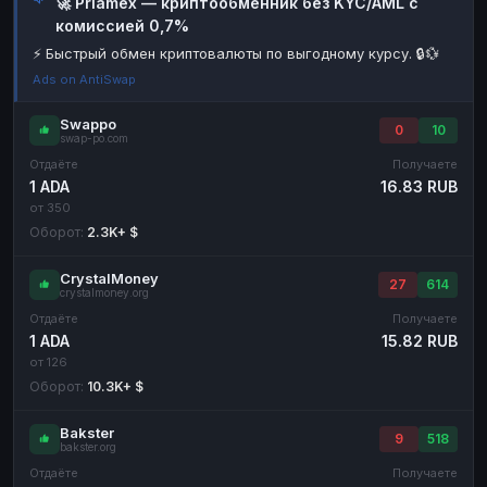
🚀 Priamex — криптообменник без KYC/AML с
комиссией 0,7%
Наличные
Наличные
RUB
RUB
⚡ Быстрый обмен криптовалюты по выгодному курсу. 🔒💱
Наличные
Наличные
USD
USD
Ads on AntiSwap
Наличные
Наличные
KZT
KZT
Swappo
0
10
swap-po.com
Отдаёте
Получаете
1 ADA
16.83 RUB
от 350
Оборот:
2.3K+ $
CrystalMoney
27
614
crystalmoney.org
Отдаёте
Получаете
1 ADA
15.82 RUB
от 126
Оборот:
10.3K+ $
Bakster
9
518
bakster.org
Отдаёте
Получаете