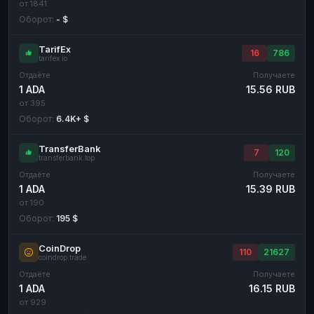
от 1841
Оборот:
- $
TarifEx
16
786
tarifex.io
Отдаёте
Получаете
1 ADA
15.56 RUB
от 395
Оборот:
6.4K+ $
TransferBank
7
120
transferbank.top
Отдаёте
Получаете
1 ADA
15.39 RUB
от 190
Оборот:
195 $
CoinDrop
110
21627
coindrop.trade
Отдаёте
Получаете
1 ADA
16.15 RUB
от 929