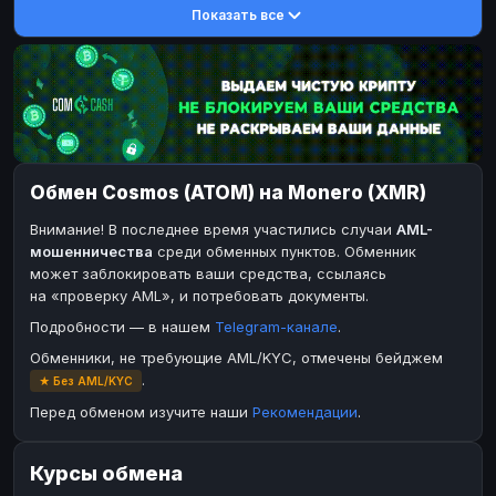
Показать все
DASH
Toncoin
DASH
TON
Toncoin
Dogecoin
TON
DOGE
Dogecoin
TRX
DOGE
TRON
TRX
Bitcoin Cash
TRON
BCH
Bitcoin Cash
BinanceCoin
BCH
BEP20
Обмен Cosmos (ATOM) на Monero (XMR)
BinanceCoin
Ether Classic
BEP20
ETC
Внимание! В последнее время участились случаи
AML-
Ether Classic
Solana
ETC
SOL
мошенничества
среди обменных пунктов. Обменник
Solana
Ripple
SOL
XRP
может заблокировать ваши средства, ссылаясь
на «проверку AML», и потребовать документы.
Ripple
XRP
Подробности — в нашем
Telegram-канале
.
ЭЛЕКТРОННЫЕ ДЕНЬГИ
Обменники, не требующие AML/KYC, отмечены бейджем
Paxum
Paxum
USD
USD
.
★ Без AML/KYC
Perfect Money
Perfect Money
USD
USD
Перед обменом изучите наши
Рекомендации
.
Payoneer
Payoneer
USD
USD
Курсы обмена
PayPal
PayPal
USD
USD