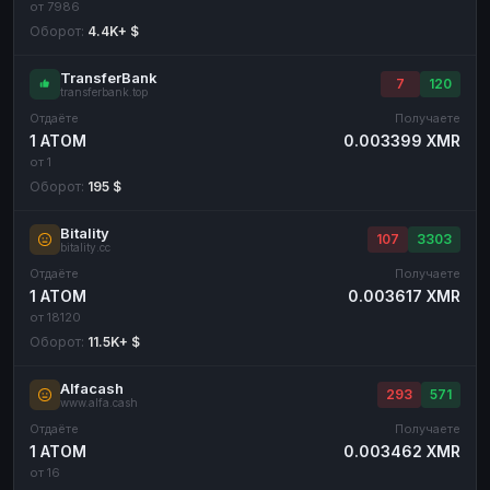
от 7986
Оборот:
4.4K+ $
TransferBank
7
120
transferbank.top
Отдаёте
Получаете
1 ATOM
0.003399 XMR
от 1
Оборот:
195 $
Bitality
107
3303
bitality.cc
Отдаёте
Получаете
1 ATOM
0.003617 XMR
от 18120
Оборот:
11.5K+ $
Alfacash
293
571
www.alfa.cash
Отдаёте
Получаете
1 ATOM
0.003462 XMR
от 16