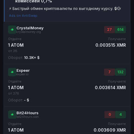
комиссией 0,7%
Наличные
Наличные
RUB
RUB
⚡ Быстрый обмен криптовалюты по выгодному курсу. 🔒💱
Ads on AntiSwap
Наличные
Наличные
USD
USD
Наличные
Наличные
KZT
KZT
CrystalMoney
27
614
crystalmoney.org
Отдаёте
Получаете
1 ATOM
0.003515 XMR
от 38
Оборот:
10.3K+ $
Expeer
7
132
expeer.io
Отдаёте
Получаете
1 ATOM
0.003614 XMR
от 376
Оборот:
- $
Bit24Hours
0
4
bit24hours.com
Отдаёте
Получаете
1 ATOM
0.003609 XMR