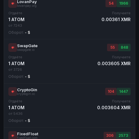
LovanPay
54
1966
lovanpay.org
Отдаёте
Получаете
1 ATOM
0.00361 XMR
от 7243
Оборот:
- $
SwapGate
55
848
swapgate.io
Отдаёте
Получаете
1 ATOM
0.003605 XMR
от 3726
Оборот:
- $
CryptoGin
104
1447
cryptogin.cc
Отдаёте
Получаете
1 ATOM
0.003604 XMR
от 5436
Оборот:
- $
FixedFloat
306
2573
fixedfloat.com