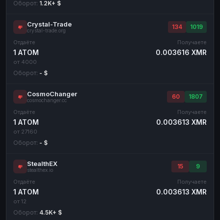
Оборот:
1.2K+ $
Crystal-Trade
134
1019
crystal-trade.org
Отдаёте
Получаете
1 ATOM
0.003616 XMR
от 4000
Оборот:
- $
CosmoChanger
60
1807
cosmochanger.cc
Отдаёте
Получаете
1 ATOM
0.003613 XMR
от 27160
Оборот:
- $
StealthEX
15
9
stealthex.io
Отдаёте
Получаете
1 ATOM
0.003613 XMR
от 12
Оборот:
4.5K+ $