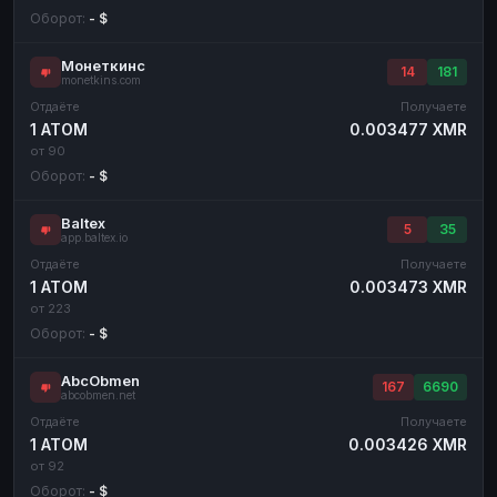
Оборот:
- $
Монеткинс
14
181
monetkins.com
Отдаёте
Получаете
1 ATOM
0.003477 XMR
от 90
Оборот:
- $
Baltex
5
35
app.baltex.io
Отдаёте
Получаете
1 ATOM
0.003473 XMR
от 223
Оборот:
- $
AbcObmen
167
6690
abcobmen.net
Отдаёте
Получаете
1 ATOM
0.003426 XMR
от 92
Оборот:
- $