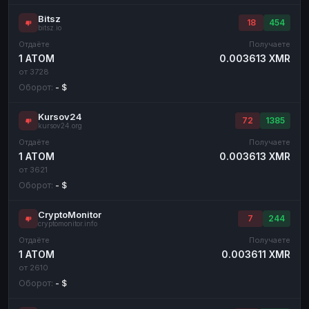
Bitsz
18
454
bitsz.io
Отдаёте
Получаете
1 ATOM
0.003613 XMR
от 3728
Оборот:
- $
Kursov24
72
1385
kursov24.org
Отдаёте
Получаете
1 ATOM
0.003613 XMR
от 3621
Оборот:
- $
CryptoMonitor
7
244
cryptomonitor.info
Отдаёте
Получаете
1 ATOM
0.003611 XMR
от 2610
Оборот:
- $