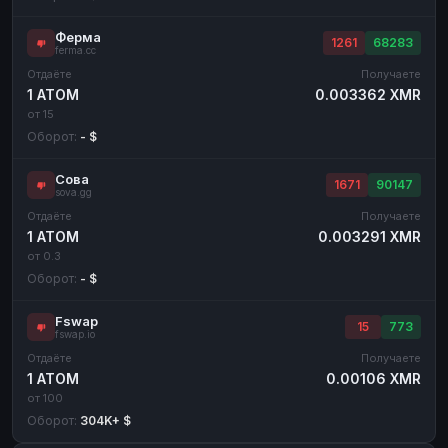
Ферма
1261
68283
ferma.cc
Отдаёте
Получаете
1 ATOM
0.003362 XMR
от 15
Оборот:
- $
Сова
1671
90147
sova.gg
Отдаёте
Получаете
1 ATOM
0.003291 XMR
от 0.3
Оборот:
- $
Fswap
15
773
fswap.io
Отдаёте
Получаете
1 ATOM
0.00106 XMR
от 100
Оборот:
304K+ $