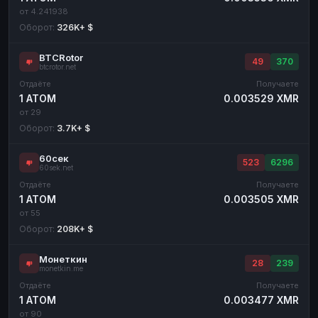
от 4.241938
Оборот:
326K+ $
BTCRotor
49
370
btcrotor.net
Отдаёте
Получаете
1 ATOM
0.003529 XMR
от 29
Оборот:
3.7K+ $
60сек
523
6296
60sek.net
Отдаёте
Получаете
1 ATOM
0.003505 XMR
от 55
Оборот:
208K+ $
Монеткин
28
239
monetkin.me
Отдаёте
Получаете
1 ATOM
0.003477 XMR
от 90