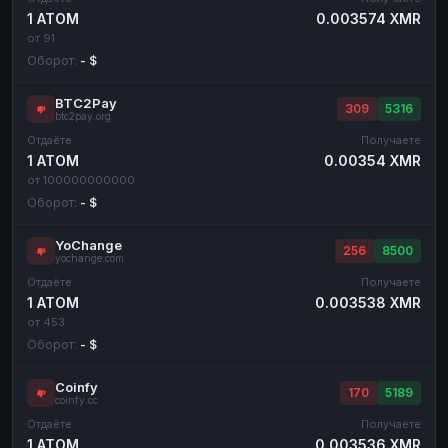
1 ATOM
0.003574 XMR
от 91
Оборот:
- $
BTC2Pay
309
5316
btc2pay.org
Отдаёте
Получаете
1 ATOM
0.00354 XMR
от 100000000000
Оборот:
- $
YoChange
256
8500
yochange.com
Отдаёте
Получаете
1 ATOM
0.003538 XMR
от 453
Оборот:
- $
Coinfy
170
5189
coinfy.cc
Отдаёте
Получаете
1 ATOM
0.003536 XMR