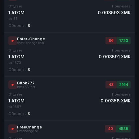
Отдаёте
Получаете
1 ATOM
0.003593 XMR
от 55
Оборот:
- $
Enter-Change
86
1723
enter-change.com
Отдаёте
Получаете
1 ATOM
0.003591 XMR
от 1370
Оборот:
- $
Bitok777
48
2164
bitok777.net
Отдаёте
Получаете
1 ATOM
0.00358 XMR
от 1397
Оборот:
- $
FreeChange
40
4539
freechange.cc
Отдаёте
Получаете