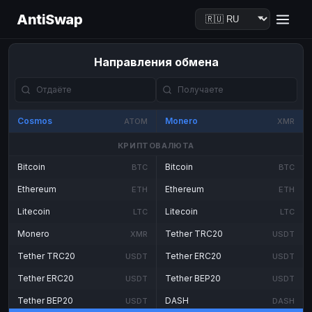
AntiSwap
Направления обмена
Cosmos
Monero
ATOM
XMR
КРИПТОВАЛЮТА
Bitcoin
Bitcoin
BTC
BTC
Ethereum
Ethereum
ETH
ETH
Litecoin
Litecoin
LTC
LTC
Monero
Tether TRC20
XMR
USDT
Tether TRC20
Tether ERC20
USDT
USDT
Tether ERC20
Tether BEP20
USDT
USDT
Tether BEP20
DASH
USDT
DASH