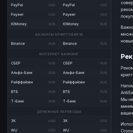
совер
PayPal
PayPal
USD
USD
реком
Payeer
Payeer
USD
USD
покуп
ЮMoney
ЮMoney
RUB
RUB
Важно
множе
БАЛАНСЫ КРИПТОБИРЖ
новые
Binance
Binance
RUB
RUB
ИНТЕРНЕТ БАНКИНГ
Рек
СБЕР
СБЕР
RUB
RUB
Реком
Альфа-Банк
Альфа-Банк
RUB
RUB
крипт
Райффайзен
Райффайзен
RUB
RUB
Напом
ВТБ
ВТБ
RUB
RUB
AntiS
Мы не
Т-Банк
Т-Банк
RUB
RUB
миним
ДЕНЕЖНЫЕ ПЕРЕВОДЫ
ваших
ЗК
ЗК
USD
USD
Испол
WU
WU
Crono
USD
USD