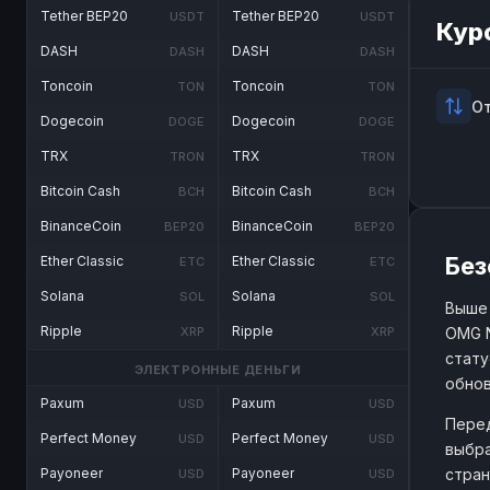
Tether BEP20
Tether BEP20
USDT
USDT
Кур
DASH
DASH
DASH
DASH
Toncoin
Toncoin
TON
TON
О
Dogecoin
Dogecoin
DOGE
DOGE
TRX
TRX
TRON
TRON
Bitcoin Cash
Bitcoin Cash
BCH
BCH
BinanceCoin
BinanceCoin
BEP20
BEP20
Без
Ether Classic
Ether Classic
ETC
ETC
Solana
Solana
SOL
SOL
Выше 
Ripple
Ripple
OMG N
XRP
XRP
стату
ЭЛЕКТРОННЫЕ ДЕНЬГИ
обнов
Paxum
Paxum
USD
USD
Перед
Perfect Money
Perfect Money
USD
USD
выбра
стран
Payoneer
Payoneer
USD
USD