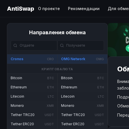
AntiSwap
О проекте
Рекомендации
Для обме
Направления обмена
Cronos
OMG Network
CRO
OMG
Об
КРИПТОВАЛЮТА
Bitcoin
Bitcoin
BTC
BTC
Внима
Ethereum
Ethereum
ETH
ETH
забло
Litecoin
Litecoin
Подр
LTC
LTC
Обме
Monero
Monero
XMR
XMR
Пере
Tether TRC20
Tether TRC20
USDT
USDT
Tether ERC20
Tether ERC20
USDT
USDT