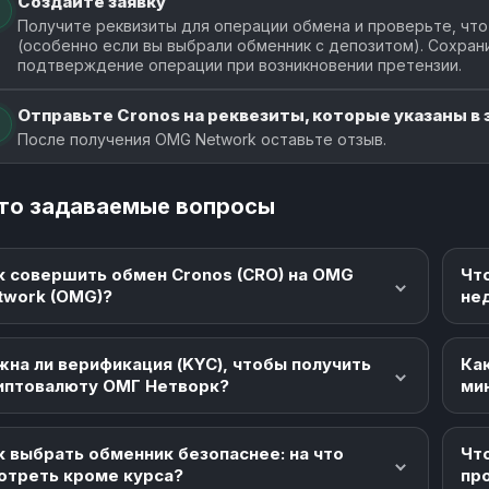
Создайте заявку
Получите реквизиты для операции обмена и проверьте, что
(особенно если вы выбрали обменник с депозитом). Сохран
подтверждение операции при возникновении претензии.
Отправьте Cronos на реквезиты, которые указаны в 
После получения OMG Network оставьте отзыв.
то задаваемые вопросы
к совершить обмен Cronos (CRO) на OMG
Чт
twork (OMG)?
не
жна ли верификация (KYC), чтобы получить
Как
иптовалюту ОМГ Нетворк?
ми
к выбрать обменник безопаснее: на что
Что
отреть кроме курса?
пр