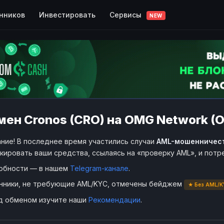
Сервисы
нников
Инвестировать
NEW
мен Cronos (CRO) на OMG Network (
ние! В последнее время участились случаи
AML-мошенничес
кировать ваши средства, ссылаясь на «проверку AML», и пот
обности — в нашем
Telegram-канале
.
нники, не требующие AML/KYC, отмечены бейджем
★ Без AML/K
д обменом изучите наши
Рекомендации
.