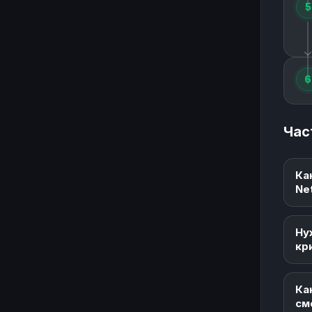
5
6
Час
Ка
Ne
Ну
кр
Ка
см