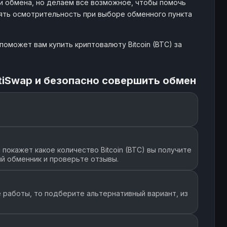
и обмена, но делаем все возможное, чтобы помочь
лять осмотрительность при выборе обменного пункта
0000533 BTC
695 $
23
1007
оможет вам купить криптовалюту Bitcoin (BTC) за
0000031 BTC
- $
153
6164
tiSwap и безопасно совершить обмен
окажет какое количество Bitcoin (BTC) вы получите
й обменник и проверьте отзывы.
 работы, то подберите альтернативный вариант, из