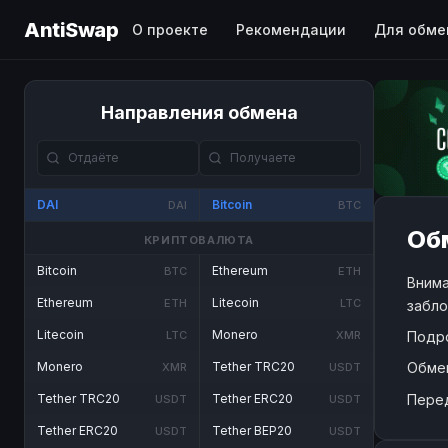
AntiSwap
О проекте
Рекомендации
Для обме
Направления обмена
DAI
Bitcoin
DAI
BTC
Обм
КРИПТОВАЛЮТА
Bitcoin
Ethereum
BTC
ETH
Внима
Ethereum
Litecoin
ETH
LTC
забло
Litecoin
Monero
Подр
LTC
XMR
Обме
Monero
Tether TRC20
XMR
USDT
Пере
Tether TRC20
Tether ERC20
USDT
USDT
Tether ERC20
Tether BEP20
USDT
USDT