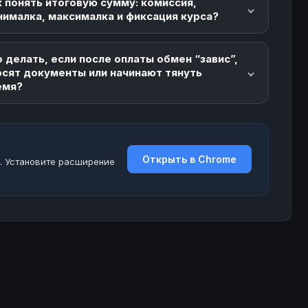
 понять итоговую сумму: комиссия,
нималка, максималка и фиксация курса?
 делать, если после оплаты обмен “завис”,
осят документы или начинают тянуть
емя?
Открыть в Chrome
. Установите расширение