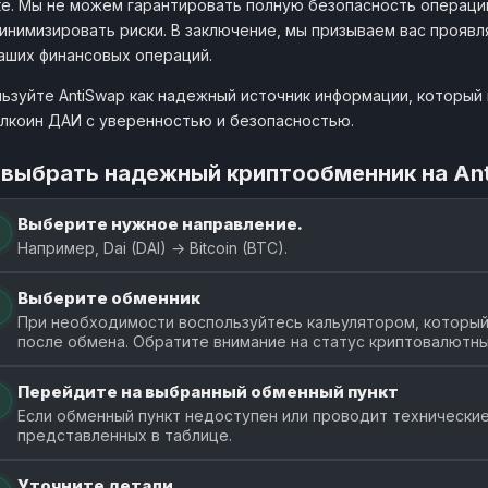
е. Мы не можем гарантировать полную безопасность операци
ex-bank.cc
от 57
инимизировать риски. В заключение, мы призываем вас прояв
аших финансовых операций.
1 DAI
UmaPay
0.0
umapay.online
от 20
ьзуйте AntiSwap как надежный источник информации, который п
лкоин ДАИ с уверенностью и безопасностью.
1 DAI
EpiChange
0.0
epichange.online
от 10
 выбрать надежный криптообменник на An
Выберите нужное направление.
Например, Dai (DAI) → Bitcoin (BTC).
Выберите обменник
При необходимости воспользуйтесь кальулятором, который п
после обмена. Обратите внимание на статус криптовалютны
Перейдите на выбранный обменный пункт
Если обменный пункт недоступен или проводит технические
представленных в таблице.
Уточните детали