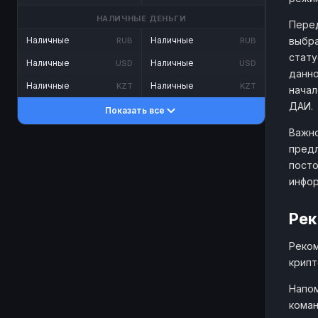
НАЛИЧНЫЕ ДЕНЬГИ
Перед
выбра
Наличные
Наличные
RUB
RUB
стату
Наличные
Наличные
USD
USD
данно
Наличные
Наличные
KZT
KZT
начал
ДАИ.
Показать все
Важно
предл
посто
инфо
Рек
Реком
крипт
Напом
коман