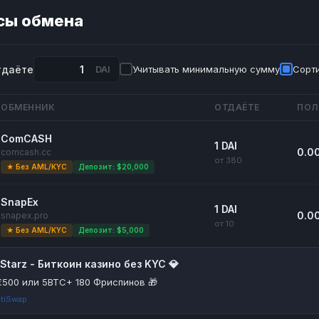
сы обмена
тдаёте
DAI
Учитывать минимальную сумму
Сорти
ОБМЕННИК
ОТДАЁТЕ
ПОЛ
ComCASH
1 DAI
0.0
comcash.cc
от 380
★ Без AML/KYC
Депозит: $20,000
SnapEx
1 DAI
0.0
snapex.pro
от 10
★ Без AML/KYC
Депозит: $5,000
itStarz - Биткоин казино без KYC 💎
€500 или 5BTC+ 180 Фриспинов 🎁
tiSwap