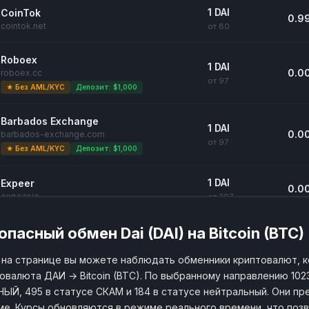
1 DAI
CoinTok
0.9
cointok.net
от 80
Roboex
1 DAI
0.0
roboex.cc
от 97
★ Без AML/KYC
Депозит: $1,000
Barbados Exchange
1 DAI
0.0
barbados-exchange.com
от 97
★ Без AML/KYC
Депозит: $1,000
1 DAI
Expeer
0.0
expeer.io
от 307
опасный обмен Dai (DAI) на Bitcoin (BTC)
1 DAI
Ipay24
0.0
ipay24.org
от 150
на странице вы можете наблюдать обменники криптовалют, 
овалюта ДАИ → Bitcoin (BTC). По выбранному направлению 102
1 DAI
Ru-Change
0.0
ЫЙ, 495 в статусе СКАМ и 184 в статусе нейтральный. Они пре
ru-change.cc
от 80
е. Курсы обновляются в режиме реального времени, что поз