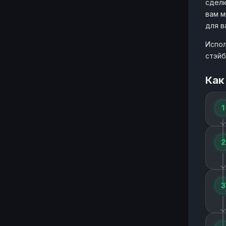
сделк
вам м
для в
Испол
стэйб
Как
1
2
3