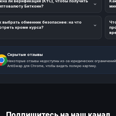
жна ли верификация (KYC), чтобы получить
Как
иптовалюту Биткоин?
ми
к выбрать обменник безопаснее: на что
Что
отреть кроме курса?
пр
вр
Скрытые отзывы
Некоторые отзывы недоступны из-за юридических ограничений
AntiSwap для Chrome, чтобы видеть полную картину.
Подпишитесь на наш канал