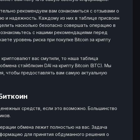
000033 BTC
1.2K+ $
293
571
тоятельно рекомендуем вам ознакомиться с отзывами о
ю и надежность. Каждому из них в таблице присвоен
еделить насколько безопасно совершать операцию в
0001553 BTC
- $
60
1806
, ознакомьтесь с нашими рекомендациями перед
те уровень риска при покупке Bitcoin за крипту
0001549 BTC
- $
32
813
 криптовалют вас смутили, то наша таблица
мена стэйблкоин DAI на крипту Bitcoin (BTC). Мы
ия, чтобы предоставлять вам самую актуальную
0001516 BTC
- $
5
35
Биткоин
0001512 BTC
21.5K+ $
262
1747
денежных средств, если это возможно. Большинство
иков.
0001506 BTC
1.3K+ $
72
1150
ерации обмена лежит полностью на вас. Задача
нформацию для принятия обдуманного решения о
0001245 BTC
5.6K+ $
350
3813