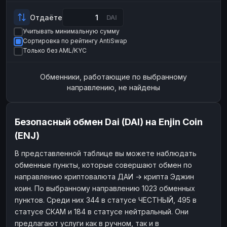
Payeer
Payeer
USD
USD
Отдаёте
DAI
ЮMoney
ЮMoney
RUB
RUB
Учитывать минимальную сумму
Сортировка по рейтингу AntiSwap
БАЛАНСЫ КРИПТОБИРЖ
Только без AML/KYC
Binance
Binance
RUB
RUB
Обменники, работающие по выбранному
ИНТЕРНЕТ БАНКИНГ
направлению, не найдены
СБЕР
СБЕР
RUB
RUB
Альфа-Банк
Альфа-Банк
RUB
RUB
Безопасный обмен Dai (DAI) на Enjin Coin
Райффайзен
Райффайзен
RUB
RUB
(ENJ)
ВТБ
ВТБ
RUB
RUB
В представленной таблице вы можете наблюдать
Т-Банк
Т-Банк
RUB
RUB
обменные пункты, которые совершают обмен по
ДЕНЕЖНЫЕ ПЕРЕВОДЫ
направлению криптовалюта ДАИ → крипта Эджин
коин. По выбранному направлению 1023 обменных
ЗК
ЗК
USD
USD
пунктов. Среди них 344 в статусе ЧЕСТНЫЙ, 495 в
WU
WU
USD
USD
статусе СКАМ и 184 в статусе нейтральный. Они
предлагают услуги как в ручном, так и в
НАЛИЧНЫЕ ДЕНЬГИ