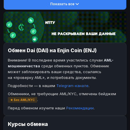
Показать все
DASH
DASH
DASH
DASH
Toncoin
Toncoin
TON
TON
Dogecoin
Dogecoin
DOGE
DOGE
TRX
TRX
TRON
TRON
Bitcoin Cash
Bitcoin Cash
BCH
BCH
Обмен Dai (DAI) на Enjin Coin (ENJ)
BinanceCoin
BinanceCoin
BEP20
BEP20
Внимание! В последнее время участились случаи
AML-
Ether Classic
Ether Classic
ETC
ETC
мошенничества
среди обменных пунктов. Обменник
Solana
Solana
SOL
SOL
может заблокировать ваши средства, ссылаясь
на «проверку AML», и потребовать документы.
Ripple
Ripple
XRP
XRP
Подробности — в нашем
Telegram-канале
.
ЭЛЕКТРОННЫЕ ДЕНЬГИ
Обменники, не требующие AML/KYC, отмечены бейджем
Paxum
Paxum
USD
USD
.
★ Без AML/KYC
Perfect Money
Perfect Money
USD
USD
Перед обменом изучите наши
Рекомендации
.
Payoneer
Payoneer
USD
USD
Курсы обмена
PayPal
PayPal
USD
USD