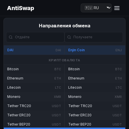
AntiSwap
Направления обмена
DAI
Enjin Coin
DAI
ENJ
КРИПТОВАЛЮТА
Bitcoin
Bitcoin
BTC
BTC
Ethereum
Ethereum
ETH
ETH
Litecoin
Litecoin
LTC
LTC
Monero
Monero
XMR
XMR
Tether TRC20
Tether TRC20
USDT
USDT
Tether ERC20
Tether ERC20
USDT
USDT
Tether BEP20
Tether BEP20
USDT
USDT