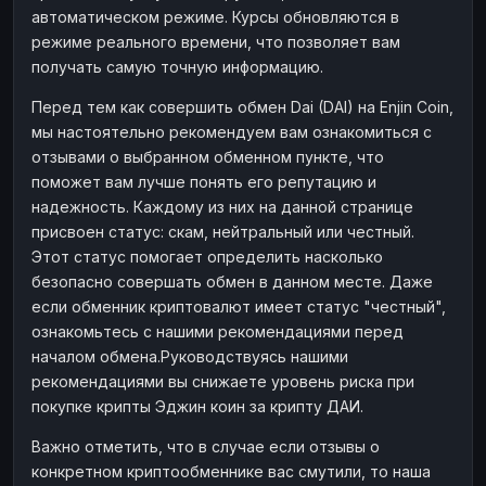
автоматическом режиме. Курсы обновляются в
Наличные
Наличные
RUB
RUB
режиме реального времени, что позволяет вам
Наличные
Наличные
USD
USD
получать самую точную информацию.
Наличные
Наличные
KZT
KZT
Перед тем как совершить обмен Dai (DAI) на Enjin Coin,
мы настоятельно рекомендуем вам ознакомиться с
отзывами о выбранном обменном пункте, что
поможет вам лучше понять его репутацию и
надежность. Каждому из них на данной странице
присвоен статус: скам, нейтральный или честный.
Этот статус помогает определить насколько
безопасно совершать обмен в данном месте. Даже
если обменник криптовалют имеет статус "честный",
ознакомьтесь с нашими рекомендациями перед
началом обмена.Руководствуясь нашими
рекомендациями вы снижаете уровень риска при
покупке крипты Эджин коин за крипту ДАИ.
Важно отметить, что в случае если отзывы о
конкретном криптообменнике вас смутили, то наша