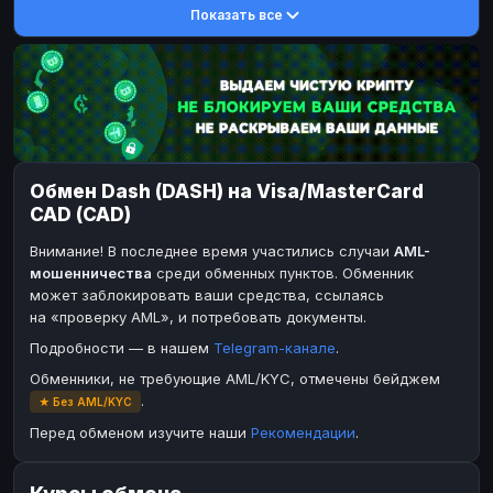
Показать все
Toncoin
DASH
TON
DASH
Dogecoin
Toncoin
DOGE
TON
TRX
Dogecoin
TRON
DOGE
Bitcoin Cash
TRX
BCH
TRON
BinanceCoin
Bitcoin Cash
BEP20
BCH
Обмен Dash (DASH) на Visa/MasterCard
Ether Classic
BinanceCoin
ETC
BEP20
CAD (CAD)
Solana
Ether Classic
SOL
ETC
Внимание! В последнее время участились случаи
AML-
Ripple
Solana
XRP
SOL
мошенничества
среди обменных пунктов. Обменник
может заблокировать ваши средства, ссылаясь
Ripple
XRP
на «проверку AML», и потребовать документы.
ЭЛЕКТРОННЫЕ ДЕНЬГИ
Подробности — в нашем
Telegram-канале
.
Paxum
Paxum
USD
USD
Обменники, не требующие AML/KYC, отмечены бейджем
.
★ Без AML/KYC
Perfect Money
Perfect Money
USD
USD
Перед обменом изучите наши
Рекомендации
.
Payoneer
Payoneer
USD
USD
PayPal
PayPal
USD
USD