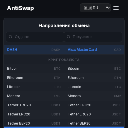
AntiSwap
Направления обмена
DASH
Visa/MasterCard
DASH
CAD
КРИПТОВАЛЮТА
Bitcoin
Bitcoin
BTC
BTC
Ethereum
Ethereum
ETH
ETH
Litecoin
Litecoin
LTC
LTC
Monero
Monero
XMR
XMR
Tether TRC20
Tether TRC20
USDT
USDT
Tether ERC20
Tether ERC20
USDT
USDT
Tether BEP20
Tether BEP20
USDT
USDT