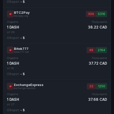
Оборот:
- $
BTC2Pay
309
5316
btc2pay.org
Отдаёте
Получаете
1 DASH
38.22 CAD
от 26
Оборот:
- $
Bitok777
48
2164
bitok777.net
Отдаёте
Получаете
1 DASH
37.72 CAD
от 16
Оборот:
- $
ExchangeExpress
22
1250
exchange.express
Отдаёте
Получаете
1 DASH
37.68 CAD
от 27
Оборот:
- $