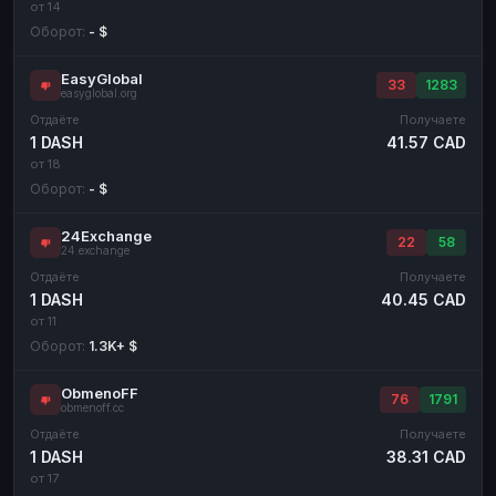
от 14
Оборот:
- $
EasyGlobal
33
1283
easyglobal.org
Отдаёте
Получаете
1 DASH
41.57 CAD
от 18
Оборот:
- $
24Exchange
22
58
24.exchange
Отдаёте
Получаете
1 DASH
40.45 CAD
от 11
Оборот:
1.3K+ $
ObmenoFF
76
1791
obmenoff.cc
Отдаёте
Получаете
1 DASH
38.31 CAD
от 17