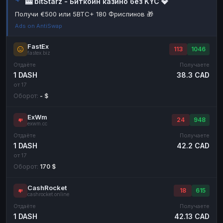
🎰 bitStarz - Биткоин казино без KYC 💎
Наличные
Наличные
RUB
RUB
Получи €500 или 5BTC+ 180 Фриспинов 🎁
Ads on AntiSwap
Наличные
Наличные
USD
USD
Наличные
Наличные
KZT
KZT
FastEx
113
1046
fastex.biz
Отдаёте
Получаете
1 DASH
38.3 CAD
от 17
Оборот:
- $
ExWm
24
948
exwm.cc
Отдаёте
Получаете
1 DASH
42.2 CAD
от 17
Оборот:
170 $
CashRocket
18
615
cashrocket.online
Отдаёте
Получаете
1 DASH
42.13 CAD