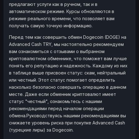
предлагают услуги как в ручном, так и в
Наличные
Наличные
RUB
RUB
автоматическом режиме. Курсы обновляются в
Наличные
Наличные
режиме реального времени, что позволяет вам
USD
USD
получать самую точную информацию.
Наличные
Наличные
KZT
KZT
Перед тем как совершить обмен Dogecoin (DOGE) на
Advanced Cash TRY, мы настоятельно рекомендуем
вам ознакомиться с отзывами о выбранном
криптовалютном обменнике, что поможет вам лучше
понять его репутацию и надежность. Каждому из них
в таблице выше присвоен статус: скам, нейтральный
или честный. Этот статус помогает определить
насколько безопасно совершать операцию в данном
месте. Даже если обменник криптовалют имеет
статус "честный", ознакомьтесь с нашими
рекомендациями перед началом операции
обмена.Руководствуясь нашими рекомендациями вы
снижаете уровень риска при покупке Advanced Cash
(турецкие лиры) за Dogecoin.