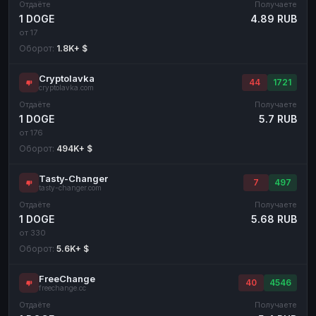
Отдаёте
Получаете
1 DOGE
4.89 RUB
от 17
Оборот:
1.8K+ $
Cryptolavka
44
1721
cryptolavka.com
Отдаёте
Получаете
1 DOGE
5.7 RUB
от 176
Оборот:
494K+ $
Tasty-Changer
7
497
tasty-changer.com
Отдаёте
Получаете
1 DOGE
5.68 RUB
от 330
Оборот:
5.6K+ $
FreeChange
40
4546
freechange.cc
Отдаёте
Получаете