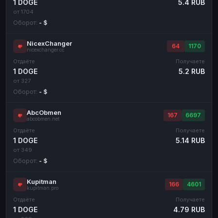
1 DOGE
5.4 RUB
от 1704
Оборот:
- $
NicexChanger
64
1170
nicexchanger.cc
Отдаёте
Получаете
1 DOGE
5.2 RUB
от 327
Оборот:
- $
AbcObmen
167
6697
abcobmen.net
Отдаёте
Получаете
1 DOGE
5.14 RUB
от 349
Оборот:
- $
Kupitman
166
4601
kupitman.pro
Отдаёте
Получаете
1 DOGE
4.79 RUB