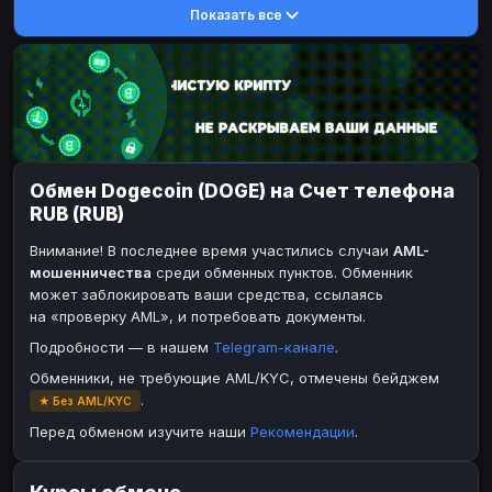
Показать все
DASH
DASH
DASH
DASH
Toncoin
Toncoin
TON
TON
TRX
Dogecoin
TRON
DOGE
Bitcoin Cash
TRX
BCH
TRON
BinanceCoin
Bitcoin Cash
BEP20
BCH
Обмен Dogecoin (DOGE) на Счет телефона
Ether Classic
BinanceCoin
ETC
BEP20
RUB (RUB)
Solana
Ether Classic
SOL
ETC
Внимание! В последнее время участились случаи
AML-
Ripple
Solana
XRP
SOL
мошенничества
среди обменных пунктов. Обменник
может заблокировать ваши средства, ссылаясь
Ripple
XRP
на «проверку AML», и потребовать документы.
ЭЛЕКТРОННЫЕ ДЕНЬГИ
Подробности — в нашем
Telegram-канале
.
Paxum
Paxum
USD
USD
Обменники, не требующие AML/KYC, отмечены бейджем
.
★ Без AML/KYC
Perfect Money
Perfect Money
USD
USD
Перед обменом изучите наши
Рекомендации
.
Payoneer
Payoneer
USD
USD
PayPal
PayPal
USD
USD