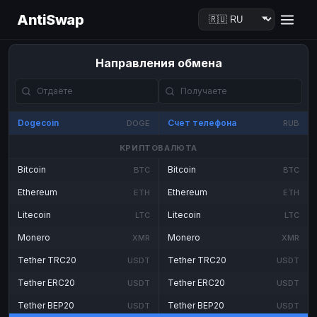
AntiSwap
Направления обмена
Dogecoin
Счет телефона
DOGE
RUB
КРИПТОВАЛЮТА
Bitcoin
Bitcoin
BTC
BTC
Ethereum
Ethereum
ETH
ETH
Litecoin
Litecoin
LTC
LTC
Monero
Monero
XMR
XMR
Tether TRC20
Tether TRC20
USDT
USDT
Tether ERC20
Tether ERC20
USDT
USDT
Tether BEP20
Tether BEP20
USDT
USDT