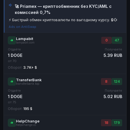
🚀 Priamex — криптообменник без KYC/AML с
Наличные
Наличные
RUB
RUB
комиссией 0,7%
Наличные
Наличные
USD
USD
⚡ Быстрый обмен криптовалюты по выгодному курсу. 🔒💱
Наличные
Наличные
KZT
KZT
Ads on AntiSwap
Lampabit
0
47
lampabit.com
Отдаёте
Получаете
1 DOGE
5.39 RUB
от 70
Оборот:
3.7K+ $
TransferBank
8
124
transferbank.top
Отдаёте
Получаете
1 DOGE
5.02 RUB
от 75
Оборот:
195 $
HelpChange
18
179
helpchange.cc