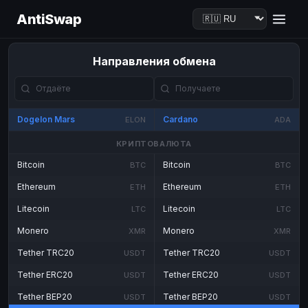
AntiSwap
Направления обмена
Dogelon Mars
Cardano
ELON
ADA
КРИПТОВАЛЮТА
Bitcoin
Bitcoin
BTC
BTC
Ethereum
Ethereum
ETH
ETH
Litecoin
Litecoin
LTC
LTC
Monero
Monero
XMR
XMR
Tether TRC20
Tether TRC20
USDT
USDT
Tether ERC20
Tether ERC20
USDT
USDT
Tether BEP20
Tether BEP20
USDT
USDT