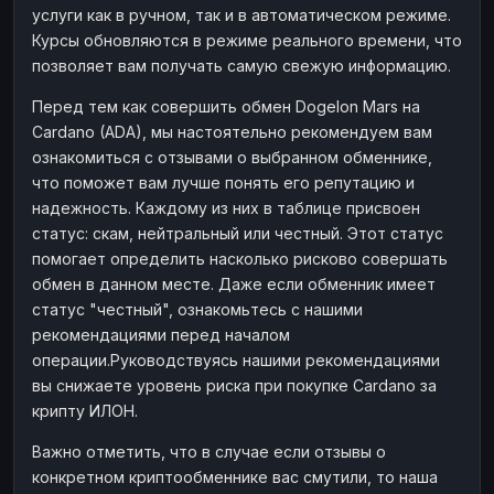
услуги как в ручном, так и в автоматическом режиме.
Наличные
Наличные
RUB
RUB
Курсы обновляются в режиме реального времени, что
Наличные
Наличные
позволяет вам получать самую свежую информацию.
USD
USD
Наличные
Наличные
KZT
KZT
Перед тем как совершить обмен Dogelon Mars на
Cardano (ADA), мы настоятельно рекомендуем вам
ознакомиться с отзывами о выбранном обменнике,
что поможет вам лучше понять его репутацию и
надежность. Каждому из них в таблице присвоен
статус: скам, нейтральный или честный. Этот статус
помогает определить насколько рисково совершать
обмен в данном месте. Даже если обменник имеет
статус "честный", ознакомьтесь с нашими
рекомендациями перед началом
операции.Руководствуясь нашими рекомендациями
вы снижаете уровень риска при покупке Cardano за
крипту ИЛОН.
Важно отметить, что в случае если отзывы о
конкретном криптообменнике вас смутили, то наша