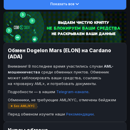
Показать все
DASH
DASH
DASH
DASH
Toncoin
Toncoin
TON
TON
Dogecoin
Dogecoin
DOGE
DOGE
TRX
TRX
TRON
TRON
Bitcoin Cash
Bitcoin Cash
BCH
BCH
Обмен Dogelon Mars (ELON) на Cardano
BinanceCoin
BinanceCoin
BEP20
BEP20
(ADA)
Ether Classic
Ether Classic
ETC
ETC
Внимание! В последнее время участились случаи
AML-
Solana
Solana
SOL
SOL
мошенничества
среди обменных пунктов. Обменник
может заблокировать ваши средства, ссылаясь
Ripple
Ripple
XRP
XRP
на «проверку AML», и потребовать документы.
ЭЛЕКТРОННЫЕ ДЕНЬГИ
Подробности — в нашем
Telegram-канале
.
Paxum
Paxum
USD
USD
Обменники, не требующие AML/KYC, отмечены бейджем
.
★ Без AML/KYC
Perfect Money
Perfect Money
USD
USD
Перед обменом изучите наши
Рекомендации
.
Payoneer
Payoneer
USD
USD
PayPal
PayPal
USD
USD