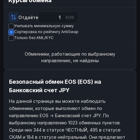
Курсы обмена
Payeer
Payeer
USD
USD
ЮMoney
ЮMoney
RUB
RUB
Отдаёте
EOS
Учитывать минимальную сумму
БАЛАНСЫ КРИПТОБИРЖ
Сортировка по рейтингу AntiSwap
Binance
Binance
RUB
RUB
Только без AML/KYC
ИНТЕРНЕТ БАНКИНГ
Обменники, работающие по выбранному
СБЕР
СБЕР
RUB
RUB
направлению, не найдены
Альфа-Банк
Альфа-Банк
RUB
RUB
Райффайзен
Райффайзен
RUB
RUB
Безопасный обмен EOS (EOS) на
ВТБ
ВТБ
RUB
RUB
Банковский счет JPY
Т-Банк
Т-Банк
RUB
RUB
На данной странице вы можете наблюдать
обменники, которые выполняют обмен по
ДЕНЕЖНЫЕ ПЕРЕВОДЫ
направлению EOS → Банковский счет JPY. По
ЗК
ЗК
USD
USD
выбранному направлению 1023 обменных пунктов.
WU
WU
USD
USD
Среди них 344 в статусе ЧЕСТНЫЙ, 495 в статусе
СКАМ и 184 в статусе нейтральный. Они предлагают
НАЛИЧНЫЕ ДЕНЬГИ