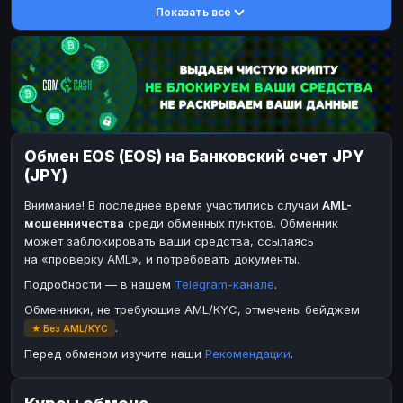
Показать все
DASH
DASH
DASH
DASH
Toncoin
Toncoin
TON
TON
Dogecoin
Dogecoin
DOGE
DOGE
TRX
TRX
TRON
TRON
Bitcoin Cash
Bitcoin Cash
BCH
BCH
Обмен EOS (EOS) на Банковский счет JPY
BinanceCoin
BinanceCoin
BEP20
BEP20
(JPY)
Ether Classic
Ether Classic
ETC
ETC
Внимание! В последнее время участились случаи
AML-
Solana
Solana
SOL
SOL
мошенничества
среди обменных пунктов. Обменник
может заблокировать ваши средства, ссылаясь
Ripple
Ripple
XRP
XRP
на «проверку AML», и потребовать документы.
ЭЛЕКТРОННЫЕ ДЕНЬГИ
Подробности — в нашем
Telegram-канале
.
Paxum
Paxum
USD
USD
Обменники, не требующие AML/KYC, отмечены бейджем
.
★ Без AML/KYC
Perfect Money
Perfect Money
USD
USD
Перед обменом изучите наши
Рекомендации
.
Payoneer
Payoneer
USD
USD
PayPal
PayPal
USD
USD