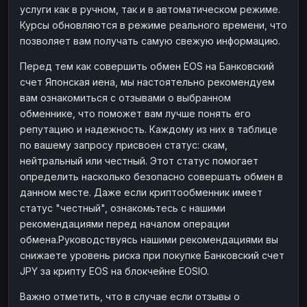
услуги как в ручном, так и в автоматическом режиме.
Наличные
Наличные
RUB
RUB
Курсы обновляются в режиме реального времени, что
Наличные
Наличные
позволяет вам получать самую свежую информацию.
USD
USD
Наличные
Наличные
KZT
KZT
Перед тем как совершить обмен EOS на Банковский
счет Японская иена, мы настоятельно рекомендуем
вам ознакомиться с отзывами о выбранном
обменнике, что поможет вам лучше понять его
репутацию и надежность. Каждому из них в таблице
по вашему запросу присвоен статус: скам,
нейтральный или честный. Этот статус помогает
определить насколько безопасно совершать обмен в
данном месте. Даже если криптообменник имеет
статус "честный", ознакомьтесь с нашими
рекомендациями перед началом операции
обмена.Руководствуясь нашими рекомендациями вы
снижаете уровень риска при покупке Банковский счет
JPY за крипту EOS на блокчейне EOSIO.
Важно отметить, что в случае если отзывы о