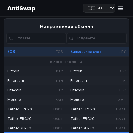
AntiSwap
Направления обмена
EOS
Банковский счет
EOS
JPY
КРИПТОВАЛЮТА
Bitcoin
Bitcoin
BTC
BTC
Ethereum
Ethereum
ETH
ETH
Litecoin
Litecoin
LTC
LTC
Monero
Monero
XMR
XMR
Tether TRC20
Tether TRC20
USDT
USDT
Tether ERC20
Tether ERC20
USDT
USDT
Tether BEP20
Tether BEP20
USDT
USDT