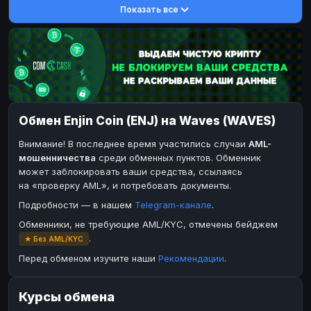
Показать все
DASH
DASH
DASH
DASH
Toncoin
Toncoin
TON
TON
Dogecoin
Dogecoin
DOGE
DOGE
TRX
TRX
TRON
TRON
Bitcoin Cash
Bitcoin Cash
BCH
BCH
Обмен Enjin Coin (ENJ) на Waves (WAVES)
BinanceCoin
BinanceCoin
BEP20
BEP20
Внимание! В последнее время участились случаи
AML-
Ether Classic
Ether Classic
ETC
ETC
мошенничества
среди обменных пунктов. Обменник
Solana
Solana
SOL
SOL
может заблокировать ваши средства, ссылаясь
на «проверку AML», и потребовать документы.
Ripple
Ripple
XRP
XRP
Подробности — в нашем
Telegram-канале
.
ЭЛЕКТРОННЫЕ ДЕНЬГИ
Обменники, не требующие AML/KYC, отмечены бейджем
Paxum
Paxum
USD
USD
.
★ Без AML/KYC
Perfect Money
Perfect Money
USD
USD
Перед обменом изучите наши
Рекомендации
.
Payoneer
Payoneer
USD
USD
Курсы обмена
PayPal
PayPal
USD
USD