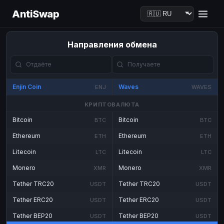
AntiSwap
Направления обмена
Enjin Coin
Waves
ENJ
WAVES
КРИПТОВАЛЮТА
Bitcoin
Bitcoin
BTC
BTC
Ethereum
Ethereum
ETH
ETH
Litecoin
Litecoin
LTC
LTC
Monero
Monero
XMR
XMR
Tether TRC20
Tether TRC20
USDT
USDT
Tether ERC20
Tether ERC20
USDT
USDT
Tether BEP20
Tether BEP20
USDT
USDT