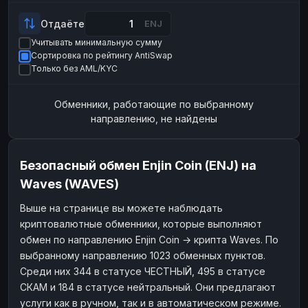
Payeer
Payeer
USD
USD
Отдаёте
ENJ
ЮMoney
ЮMoney
RUB
RUB
Учитывать минимальную сумму
Сортировка по рейтингу AntiSwap
БАЛАНСЫ КРИПТОБИРЖ
Только без AML/KYC
Binance
Binance
RUB
RUB
Обменники, работающие по выбранному
ИНТЕРНЕТ БАНКИНГ
направлению, не найдены
СБЕР
СБЕР
RUB
RUB
Альфа-Банк
Альфа-Банк
RUB
RUB
Безопасный обмен Enjin Coin (ENJ) на
Райффайзен
Райффайзен
RUB
RUB
Waves (WAVES)
ВТБ
ВТБ
RUB
RUB
Выше на странице вы можете наблюдать
Т-Банк
Т-Банк
RUB
RUB
криптовалютные обменники, которые выполняют
ДЕНЕЖНЫЕ ПЕРЕВОДЫ
обмен по направлению Enjin Coin → крипта Waves. По
выбранному направлению 1023 обменных пунктов.
ЗК
ЗК
USD
USD
Среди них 344 в статусе ЧЕСТНЫЙ, 495 в статусе
WU
WU
USD
USD
СКАМ и 184 в статусе нейтральный. Они предлагают
услуги как в ручном, так и в автоматическом режиме.
НАЛИЧНЫЕ ДЕНЬГИ