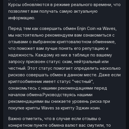
Курсы обновляются в режиме реального времени, что
Наличные
Наличные
RUB
RUB
позволяет вам получать самую актуальную
Наличные
Наличные
USD
USD
информацию.
Наличные
Наличные
KZT
KZT
Перед тем как совершить обмен Enjin Coin на Waves,
мы настоятельно рекомендуем вам ознакомиться с
отзывами о выбранном криптовалютном обменнике,
что поможет вам лучше понять его репутацию и
надежность. Каждому из них в таблице по вашему
запросу присвоен статус: скам, нейтральный или
честный. Этот статус помогает определить насколько
рисково совершать обмен в данном месте. Даже если
криптообменник имеет статус "честный",
ознакомьтесь с нашими рекомендациями перед
началом обмена.Руководствуясь нашими
рекомендациями вы снижаете уровень риска при
покупке крипты Waves за крипту Эджин коин.
Важно отметить, что в случае если отзывы о
конкретном пункте обмена валют вас смутили, то