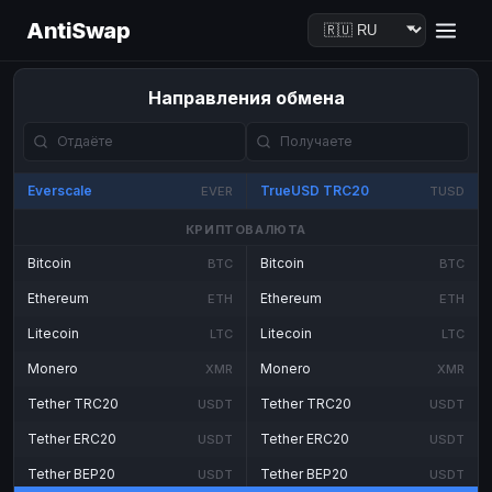
AntiSwap
Направления обмена
Everscale
TrueUSD TRC20
EVER
TUSD
КРИПТОВАЛЮТА
Bitcoin
Bitcoin
BTC
BTC
Ethereum
Ethereum
ETH
ETH
Litecoin
Litecoin
LTC
LTC
Monero
Monero
XMR
XMR
Tether TRC20
Tether TRC20
USDT
USDT
Tether ERC20
Tether ERC20
USDT
USDT
Tether BEP20
Tether BEP20
USDT
USDT