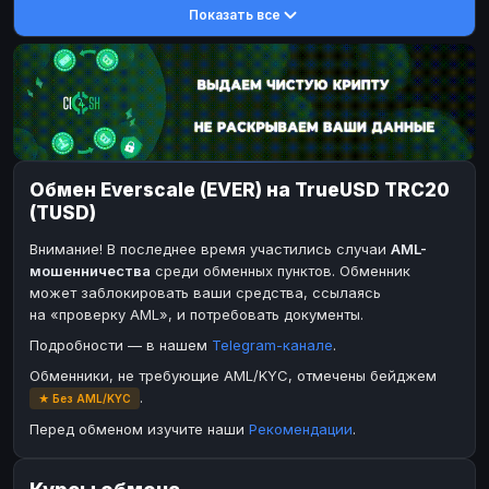
Показать все
DASH
DASH
DASH
DASH
Toncoin
Toncoin
TON
TON
Dogecoin
Dogecoin
DOGE
DOGE
TRX
TRX
TRON
TRON
Bitcoin Cash
Bitcoin Cash
BCH
BCH
Обмен Everscale (EVER) на TrueUSD TRC20
BinanceCoin
BinanceCoin
BEP20
BEP20
(TUSD)
Ether Classic
Ether Classic
ETC
ETC
Внимание! В последнее время участились случаи
AML-
Solana
Solana
SOL
SOL
мошенничества
среди обменных пунктов. Обменник
может заблокировать ваши средства, ссылаясь
Ripple
Ripple
XRP
XRP
на «проверку AML», и потребовать документы.
ЭЛЕКТРОННЫЕ ДЕНЬГИ
Подробности — в нашем
Telegram-канале
.
Paxum
Paxum
USD
USD
Обменники, не требующие AML/KYC, отмечены бейджем
.
★ Без AML/KYC
Perfect Money
Perfect Money
USD
USD
Перед обменом изучите наши
Рекомендации
.
Payoneer
Payoneer
USD
USD
PayPal
PayPal
USD
USD