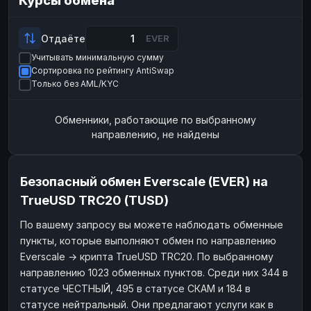
Курсы обмена
Payeer
Payeer
USD
USD
ЮMoney
ЮMoney
RUB
RUB
Отдаёте
EVER
Учитывать минимальную сумму
БАЛАНСЫ КРИПТОБИРЖ
Сортировка по рейтингу AntiSwap
Binance
Binance
RUB
RUB
Только без AML/KYC
ИНТЕРНЕТ БАНКИНГ
Обменники, работающие по выбранному
СБЕР
СБЕР
RUB
RUB
направлению, не найдены
Альфа-Банк
Альфа-Банк
RUB
RUB
Райффайзен
Райффайзен
RUB
RUB
Безопасный обмен Everscale (EVER) на
ВТБ
ВТБ
RUB
RUB
TrueUSD TRC20 (TUSD)
Т-Банк
Т-Банк
RUB
RUB
По вашему запросу вы можете наблюдать обменные
пункты, которые выполняют обмен по направлению
ДЕНЕЖНЫЕ ПЕРЕВОДЫ
Everscale → крипта TrueUSD TRC20. По выбранному
ЗК
ЗК
USD
USD
направлению 1023 обменных пунктов. Среди них 344 в
WU
WU
USD
USD
статусе ЧЕСТНЫЙ, 495 в статусе СКАМ и 184 в
статусе нейтральный. Они предлагают услуги как в
НАЛИЧНЫЕ ДЕНЬГИ