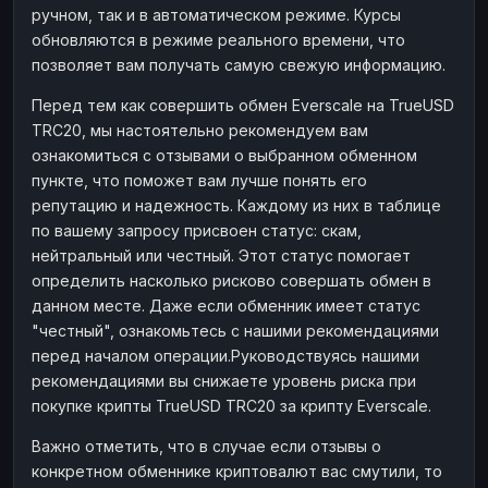
ручном, так и в автоматическом режиме. Курсы
Наличные
Наличные
RUB
RUB
обновляются в режиме реального времени, что
Наличные
Наличные
позволяет вам получать самую свежую информацию.
USD
USD
Наличные
Наличные
KZT
KZT
Перед тем как совершить обмен Everscale на TrueUSD
TRC20, мы настоятельно рекомендуем вам
ознакомиться с отзывами о выбранном обменном
пункте, что поможет вам лучше понять его
репутацию и надежность. Каждому из них в таблице
по вашему запросу присвоен статус: скам,
нейтральный или честный. Этот статус помогает
определить насколько рисково совершать обмен в
данном месте. Даже если обменник имеет статус
"честный", ознакомьтесь с нашими рекомендациями
перед началом операции.Руководствуясь нашими
рекомендациями вы снижаете уровень риска при
покупке крипты TrueUSD TRC20 за крипту Everscale.
Важно отметить, что в случае если отзывы о
конкретном обменнике криптовалют вас смутили, то